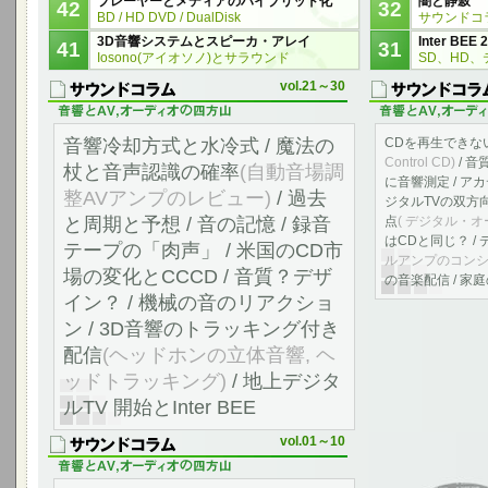
プレーヤーとメディアのハイブリッド化
闇と静寂
42
32
BD / HD DVD / DualDisk
サウンドコラ
3D音響システムとスピーカ・アレイ
Inter BEE
41
31
Iosono(アイオソノ)とサラウンド
SD、HD
vol.21～30
音響冷却方式と水冷式 / 魔法の
CDを再生できな
Control CD)
/ 音
杖と音声認識の確率
(自動音場調
に音響測定 / ア
整AVアンプのレビュー)
/ 過去
ジタルTVの双方向
と周期と予想 / 音の記憶 / 録音
点
( デジタル・オ
はCDと同じ？ /
テープの「肉声」 / 米国のCD市
ルアンプのコンシ
場の変化とCCCD / 音質？デザ
の音楽配信 / 家
イン？ / 機械の音のリアクショ
ン / 3D音響のトラッキング付き
配信
(ヘッドホンの立体音響, ヘ
ッドトラッキング)
/ 地上デジタ
ルTV 開始とInter BEE
vol.01～10