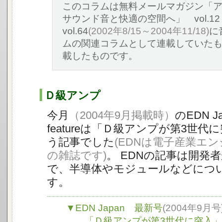
このコラムは無料メールマガジン「
サウンド音と快適の空間へ」 vol.12
vol.64
(2002年8/15～2004年11/18)
に
ムの関連コラムとして連載していた
載したものです。
Ｄ級アンプ
今月
（2004年9月掲載時）
のEDN Ja
featureは「Ｄ級アンプが第3世代
う記事でした
(EDNは電子産業エ
の雑誌です)
。 EDNの記事は開発
で、半導体やモジュールなどにつ
す。
▼EDN Japan 最新号
(2004年9月号
「Ｄ級アンプが第3世代に突入」