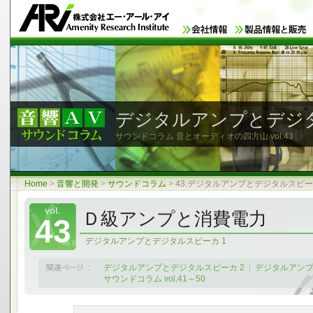
デジタルアンプとデジタ
サウンドコラム 音とオーディオの四方山
vol.43
Home
>
音響と開発
>
サウンドコラム
>
43.デジタルアンプとデジタルスピー
Ｄ級アンプと消費電力
43
デジタルアンプとデジタルスピーカ 1
デジタルアンプとデジタルスピーカ 2
|
デジタルアン
サウンドコラム vol.41～50