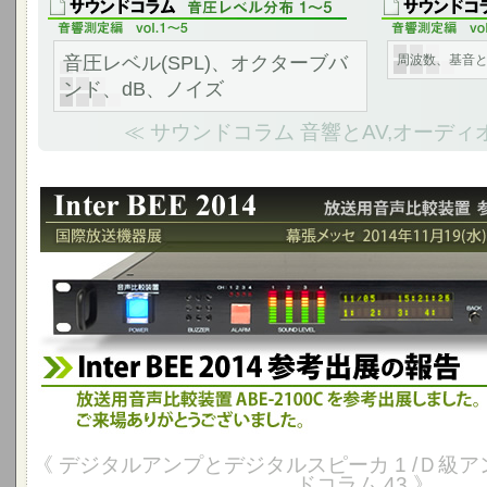
音圧レベル(SPL)、オクターブバ
周波数、基音
ンド、dB、ノイズ
≪ サウンドコラム 音響とAV,オーディ
Inter BEE 2014 参考出品の報告 - 幕張メッセ 2014年11月1
放送用音声比較装置 ABE-2100Cを国際放送機器展に参考出展しました
《 デジタルアンプとデジタルスピーカ 1 /Ｄ級ア
ドコラム 43 》