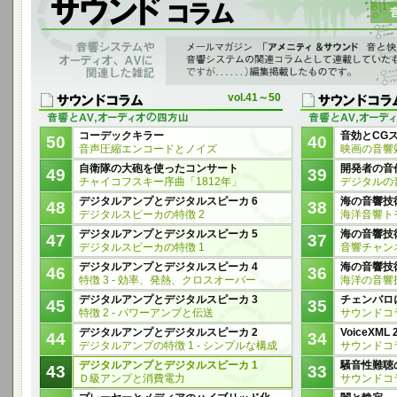
音響システムやオーディオ、AVに関連した雑記
「アメニティ＆サウンド音と快適の空間へ」 vol.12～vol.64に 音響シ
ものを編集掲載したものです。
vol.41～50
コーデックキラー
音効とCG
50
40
音声圧縮エンコードとノイズ
映画の音響
自衛隊の大砲を使ったコンサート
開発者の音
49
39
チャイコフスキー序曲「1812年」
デジタルの
デジタルアンプとデジタルスピーカ 6
海の音響技
48
38
デジタルスピーカの特徴 2
海洋音響ト
デジタルアンプとデジタルスピーカ 5
海の音響技
47
37
デジタルスピーカの特徴 1
音響チャンネ
デジタルアンプとデジタルスピーカ 4
海の音響技
46
36
特徴 3 - 効率、発熱、クロスオーバー
海洋の音響
デジタルアンプとデジタルスピーカ 3
チェンバロ
45
35
特徴 2 - パワーアンプと伝送
サウンドコラ
デジタルアンプとデジタルスピーカ 2
VoiceXML
44
34
デジタルアンプの特徴 1 - シンプルな構成
サウンドコラ
デジタルアンプとデジタルスピーカ 1
騒音性難聴
43
33
Ｄ級アンプと消費電力
サウンドコラ