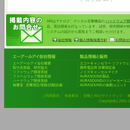
ARIはアナログ、デジタル音響機器の
ハードウェア開
品、受託開発を行なっています。試作、研究開発や
システムの設計から製造までご相談いただけます。
会社情報
個人情報保護方針
お問合せ
エーアールアイ会社概要
エコーキャンセラー ソフトウェ
取引先実績、研究協力
携帯電話用 音響測定器
ソフトウェア開発実績
ノイズキャンセルマイク
ファームウェア開発実績
AURASOUND製品
ハードウェア開発実績
AURASOUNDのスピーカーユ
無響室 : 音響測定/実験/試験設備
AURASOUNDの振動ユニット
ご利用案内
|
免責事項
|
音響とAVのサイトマップ
|
Copyright(c) 2001-20