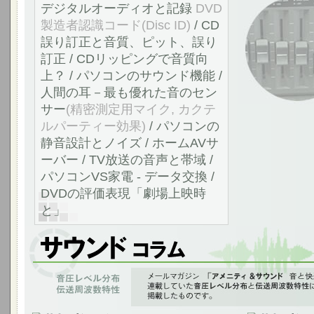
デジタルオーディオと記録
DVD
製造者認識コード(Disc ID)
/ CD
誤り訂正と音質、ピット、誤り
訂正 / CDリッピングで音質向
上？ / パソコンのサウンド機能 /
人間の耳－最も優れた音のセン
サー
(精密測定用マイク, カクテ
ルパーティー効果)
/ パソコンの
静音設計とノイズ / ホームAVサ
ーバー / TV放送の音声と帯域 /
パソコンVS家電 - データ交換 /
DVDの評価表現「劇場上映時
と」
音響測定、音圧レベル分布、伝送周波数特性
「アメニティ＆サウンド 音と快適の空間へ」のvol.1～10に連載していた
連したコラムをサウンド コラムのページに編集して掲載しました。