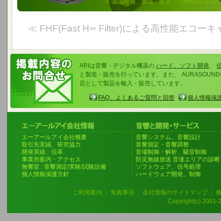
≪ 製品開発、製造、販売 ：ARI CO.,LTD.
≪ FHF(Fast H∞ Filter)による高性能エ
ARIは音響・デジタル機器の
ハード、ソフト開発
、
と製造・販売を行っています。また、 AURASOU
店として製品を輸入・販売しています。
FAQ、よくあるご質問と回答
個人情報保
エーアールアイ会社概要
音響システム、音響設計
取引先実績、研究協力
音響測定・音響調整
開発実績、沿革
音場制御・解析、騒音制御
事業所案内・アクセス
防災無線放送 音達エリアの診断
無響室 : 音響測定/実験/試験設備
ソフトウェア、信号処理
個人情報保護方針
ハードウェア開発、制御
ご利用案内
|
免責事項
|
会社情報のサイトマップ
|
Copyright(c) 2001-20