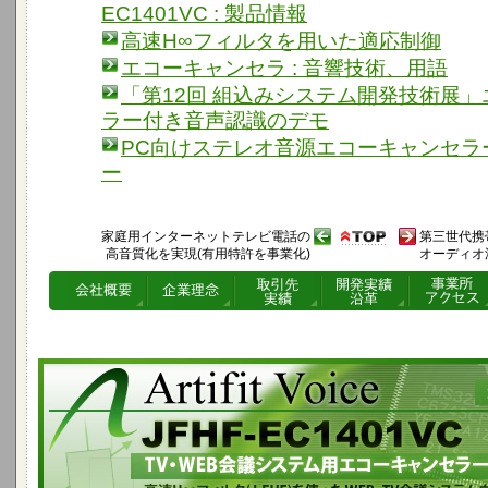
EC1401VC : 製品情報
高速H∞フィルタを用いた適応制御
エコーキャンセラ : 音響技術、用語
「第12回 組込みシステム開発技術展
ラー付き音声認識のデモ
PC向けステレオ音源エコーキャンセラ
ー
家庭用インターネットテレビ電話の
第三世代携
高音質化を実現(有用特許を事業化)
オーディオ
TV・WEB会議システム用エコーキャンセラー Artifit Voice JFHF-EC1401VC
高速H∞フィルタ(J-FHF)を使ったWEB・TV会議システム向けエコーキャンセラ製
音声通話、エコーキャンセル性能を実現します。