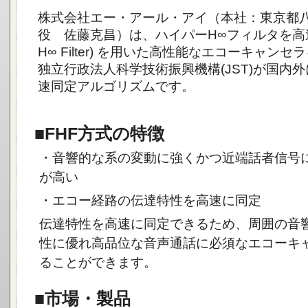
株式会社エー・アール・アイ（本社：東京都
役 佐藤克昌）は、ハイパーH∞フィルタを高速化
H∞ Filter) を用いた高性能なエコーキャンセ
独立行政法人科学技術振興機構(JST)が国内
速同定アルゴリズムです。
■FHF方式の特徴
・音響的な系の変動に強くかつ近端話者信号
が高い
・エコー経路の伝達特性を高速に同定
伝達特性を高速に同定できるため、周囲の音
性に優れ高品位な音声通話に必須なエコーキ
ることができます。
■市場・製品