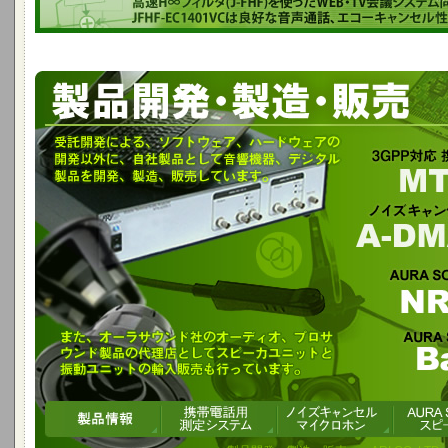
受託開発によるソフト、ハード開発以外に音響機器製品を開発、製造、販売
ド社のプロオーディオ製品の代理店として、スピーカユニット、振動 ユニ
3GPP対応携帯電話開発用オーディオアナライザ
MTA-02WB-S
ノイズキャンセルマイクロホンモジュール
A-DMA-001/002
AURA SOUND のスピーカーユニット
NRT & Whisper Technology
AURA SOUND の体感振動ユニット
BassShaker