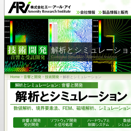
解析とシミュレーショ
Computer Simulation, Numerical Analysis
Home
>
音響と開発
>
技術開発
>
解析とシミュレーション