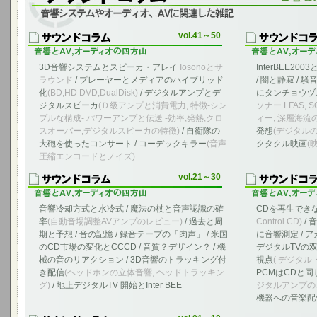
音響システムやオーディオ、AVに関連した雑記
vol.41～50
3D音響システムとスピーカ・アレイ
Iosonoとサ
InterBEE200
ラウンド
/ プレーヤーとメディアのハイブリッド
/ 闇と静寂 / 
化
(BD,HD DVD,DualDisk)
/ デジタルアンプとデ
にタンチョウヅル
ジタルスピーカ
(Ｄ級アンプと消費電力, 特徴-シン
ソナー LFAS, 
プルな構成- パワーアンプと伝送 -効率,発熱,クロ
ィー, 深層海流
スオーバー,デジタルスピーカの特徴)
/ 自衛隊の
発想
(デジタル
大砲を使ったコンサート / コーデックキラー
(音声
クタクル映画
(
圧縮エンコードとノイズ)
vol.21～30
音響冷却方式と水冷式 / 魔法の杖と音声認識の確
CDを再生でき
率
(自動音場調整AVアンプのレビュー)
/ 過去と周
Control CD)
/ 
期と予想 / 音の記憶 / 録音テープの「肉声」 / 米国
に音響測定 / 
のCD市場の変化とCCCD / 音質？デザイン？ / 機
デジタルTVの双
械の音のリアクション / 3D音響のトラッキング付
視点
( デジタル
き配信
(ヘッドホンの立体音響, ヘッドトラッキン
PCMはCDと同
グ)
/ 地上デジタルTV 開始とInter BEE
ジタルアンプの
機器への音楽配信