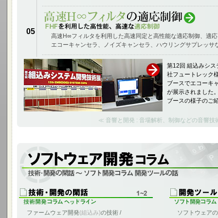
05
高速H∞フィルタを利用した高速同定と高性能な適応制御、適
エコーキャンセラ、ノイズキャンセラ、ハウリングサプレッサ
第12回 組込みシ
社フュートレック様、
ブースでエコーキ
が展示されました。
ブースの様子のご
≪ 音響と開発 : 音場解析、制御などの音響技術
ソフトウェア開発、とツールに関する雑記
ファームウェア開発
(組込み)
の技術 /
ソフトウェアの分