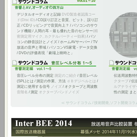
vol.01～10
デジタルオーディオと記録
DVD製造者認識コー
ド(Disc ID)
/ CD誤り訂正と音質、ピット、誤り訂
正 / CDリッピングで音質向上？ / パソコンのサウ
ンド機能 / 人間の耳－最も優れた音のセンサー
(精
密測定用マイク, カクテルパーティー効果)
/ パソ
コンの静音設計とノイズ / ホームAVサーバー / TV
放送の音声と帯域 / パソコンVS家電 - データ交換
/ DVDの評価表現「劇場上映時と」
音圧レベル分布の測定
測定のご紹介
/ 音圧レベル
伝送周波数特
(SPL)とは / 測定の作業、方法
ｄＢデジベルとは
/
クターブ
/ 伝
測定に使用する信号
ノイズ
/ オクターブと周波数
ルアナライザ
音階名
/ 測定
オクターブバンドノイズ
性の測定 ま
≪ サウンドコラム / 技術開発,ソフト開発コラ
Inter BEE 2014 参考出品の報告 - 幕張メッセ 2014年11月1
放送用音声比較装置 ABE-2100Cを国際放送機器展に参考出展しました