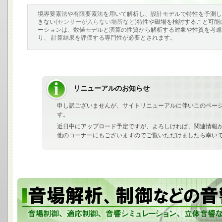
境界要素法や有限要素法を用いて解析し、設計モデルで特性を予測し
きない
(センサーが入らない場所など)
特性や磁場を検討すること可能
ーションは、数値モデルと演算の性質から解析する対象や性質を考慮
り、 計算結果を評価する専門性が必要とされます。
リニューアルのお知らせ
申し訳ございませんが、サイトリニューアルに伴いこのペー
す。
近日中にアップロード予定ですが、よろしければ、関連情報
他のコーナーにもございますのでご覧いただけましたら幸い
音場制御、音響解析、シミュレーションなどの分析や信号処理、 ノイズキ
リングサプレッサ、バイノーラルなどの音響技術