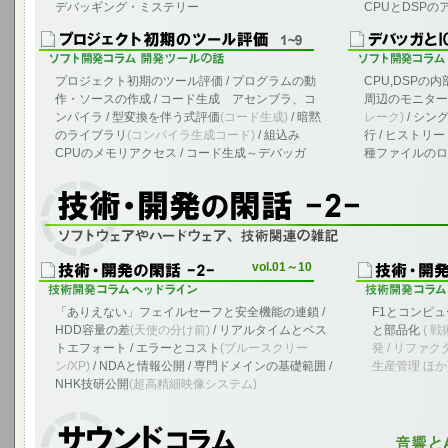
デバッギング・ミステリー
CPUとDSP
プロジェクト初期のツール評価 / プログラムの動
CPU,DSPの
作・ソースの作成 / コード生成 アセンブラ、コ
周辺のモニター
ンパイラ / 型変換を伴う式評価
(コード生成)
/ 暗黙
レーク)
/ シン
のライブラリ
(コンパイラ生成コード)
/ 組込み
行 / ヒストリー
CPUのメモリアクセス / コード生成～デバッガ
種ファイルのロ
ソフトウェア、ハードウェア、技術に関する雑記
vol.01～10
「ありえない」フェイルセーフと安全機能の連鎖 /
F1とコンピュ
HDD容量の差
(天使の分け前)
/ リアルタイムとベス
と部品化
( 
トエフォート / エラーとコスト
(ブルースクリー
発 / リファク
ン/XP)
/ NDAと情報公開 / 専門ドメインの基礎範囲 /
生産管理 ほか
NHK技研公開
(超高精細映像システム)