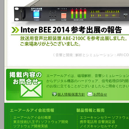
《 音響と開発 : 解析とシミュレーション：ARI CO.,
エーアールアイは、磁場解析、音響シミュレーショ
からデジタル機器のハードウェア、信号処理(DSP)
のお役に立てることがございましたらご用命くださ
個人情報保護方針
お問合せ
エーアールアイ会社概要
エコーキャンセラー ソフトウ
東京技術(八王子) ソフトウェア開発
携帯電話用 音響測定器
ソフトウェア開発実績
ノイズキャンセルマイク