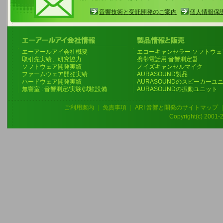
音響技術と受託開発のご案内
個人情報保
エーアールアイ会社概要
エコーキャンセラー ソフトウェ
取引先実績、研究協力
携帯電話用 音響測定器
ソフトウェア開発実績
ノイズキャンセルマイク
ファームウェア開発実績
AURASOUND製品
ハードウェア開発実績
AURASOUNDのスピーカーユ
無響室 : 音響測定/実験/試験設備
AURASOUNDの振動ユニット
ご利用案内
|
免責事項
|
ARI 音響と開発のサイトマップ
Copyright(c) 2001-20