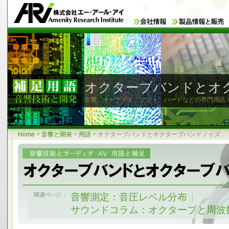
オクターブバンドとオ
音響、オーディオ、ソフト、ハードなどの専門用語,
Home
>
音響と開発
>
用語
>
オクターブバンドとオクターブバンドノイズ
音響測定：音圧レベル分布
|
サウンドコラム：オクターブと周波