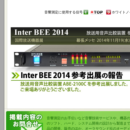
音響測定に使用する信号
ホワイトノイ
Inter BEE 2014 参考出品の報告 - 幕張メッセ 2014年11月1
放送用音声比較装置 ABE-2100Cを国際放送機器展に参考出展しました
音響測定のお手伝いなど音響技術サービスや、機器
のソフト、ハード、システム開発の設計から製造まで
品の開発、販売のほか、オーラサウンド社のオーデ