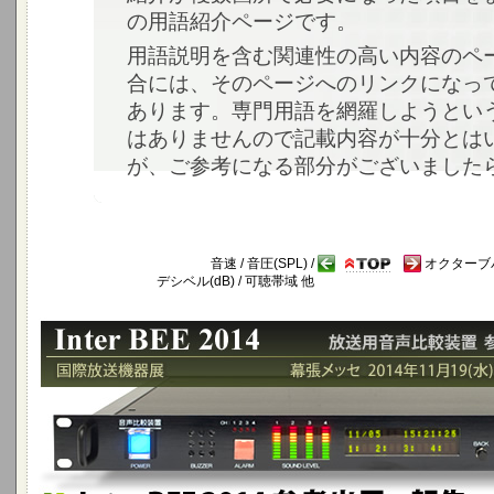
の用語紹介ページです。
用語説明を含む関連性の高い内容のペ
合には、そのページへのリンクになっ
あります。専門用語を網羅しようとい
はありませんので記載内容が十分とは
が、ご参考になる部分がございました
音速 / 音圧(SPL) /
オクターブ
デシベル(dB) / 可聴帯域 他
Inter BEE 2014 参考出品の報告 - 幕張メッセ 2014年11月1
放送用音声比較装置 ABE-2100Cを国際放送機器展に参考出展しました