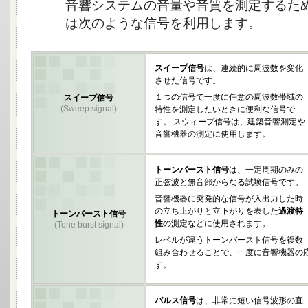
音響システムの音量や音質を測定するた
は次のような信号を利用します。
スイープ信号
は、連続的に周波数を変化
させた信号です。
１つの信号で一度に任意の周波数帯域の
スイープ信号
(Sweep signal)
特性を測定したいときに便利な信号で
す。 スウィープ信号は、建築音響測定や
音響機器の測定に使用します。
トーンバースト信号
は、一定周期のみの
正弦波と無音部からなる試験信号です。
音響機器に突発的な信号が入出力した時
の立ち上がりと立下がりを表した
過渡特
トーンバースト信号
性
の測定などに使用されます。
(Tone burst signal)
レベルが違うトーンバースト信号を複数
組み合わせることで、一度に音響機器の
す。
パルス信号
は、非常に短い信号波形の直