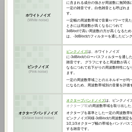
に含まれる成分の強さが周波数に無関係
一定の雑音です。白色雑音とも呼ばれま
す。
ホワイトノイズ
(White noise)
一定幅の周波数帯域で音量=パワーで見た
ときには周波数が高くなるにつれて
3dB/octで高い周波数の方が高くなるた
は、-3dB/octのフィルターを通したピ
ピンクノイズ
は、ホワイトノイズ
に-3dB/octのローパスフィルターを通し
雑音です。 グラフにすると周波数が高く
ピンクノイズ
なるにつれて右下がりの周波数特性にな
(Pink noise)
ます。
一定の周波数帯域ごとのエネルギーが均
になるため、周波数帯域別の音量を評価
オクターブバンドノイズ
は、ピンクノイ
オクターブ等)
の周波数帯域を取り出した
オクターブを基準とした一定の周波数帯
オクターブバンドノイズ
(Octave band noise)
ピンクノイズ同様-3dB/octの周波数測
1/2,1/3オクターブ幅の帯域をバンド
する雑音です。