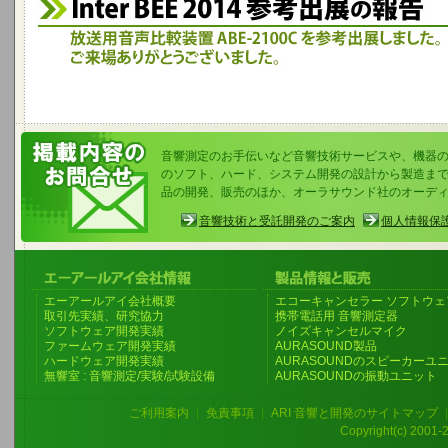
音響測定のお手伝いなど音響技術サービスや、機器
のソフト、ハード、システム開発の設計から製造まで
品の開発、販売のほか、オーラサウンド社のオーデ
音響技術と受託開発のご案内
個人情報保
エーアールアイ会社概要
エコーキャンセラー ソフトウェ
取引先実績、研究協力
携帯電話用 音響測定器
ソフトウェア開発実績
ノイズキャンセルマイク
ファームウェア開発実績
AURASOUND製品
ハードウェア開発実績
AURASOUNDのスピーカーユ
無響室 : 音響測定/実験/試験設備
AURASOUNDの振動ユニット
ご利用案内
|
免責事項
|
ARI 音響と開発のサイトマップ
Copyright(c) 2001-20