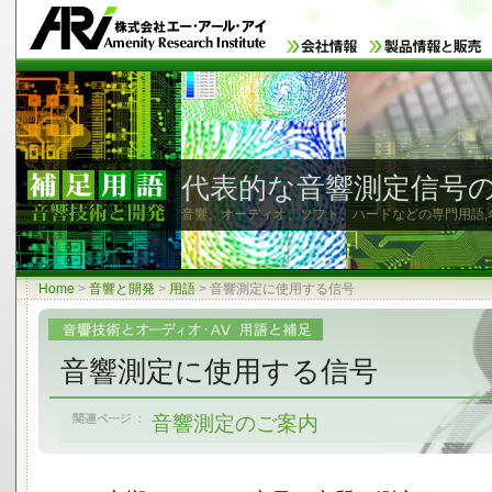
代表的な音響測定信号
音響、オーディオ、ソフト、ハードなどの専門用語,
Home
>
音響と開発
>
用語
>
音響測定に使用する信号
音響測定に使用する信号
音響測定のご案内