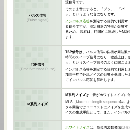
流信号です。
そのまま音にすると、「プッ」、「パ
ッ」というような音になります。
パルス信号
(Pulse signal)
インパルス応答
を測定する目的で利用す
る信号ですが、測定機器の特性が影響す
るため、 現在は、時間的に連続したM系
ます。
TSP信号
は、パルス信号の位相が周波数の
時間のスイープ信号になり、聴感上は、
ッ」というスイープ信号のように聞こえ
TSP信号
(Time Stretched Pulse)
インパルス応答を測定する目的で利用し
加算平均で外乱ノイズの影響を低減した上
てインパルス応答を算出します。
M系列ノイズ
は、音がホワイトノイズに
MLS
（Maximum length sequence)
法に
M系列ノイズ
タル回路ではローコストにノイズを生成で
イズの生成手段として、また、インパル
ホワイトノイズ
は、単位周波数帯域
(1Hz)