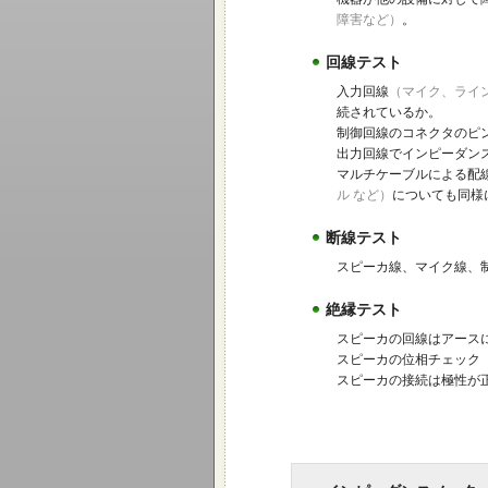
障害など）
。
回線テスト
入力回線
（マイク、ライ
続されているか。
制御回線のコネクタのピ
出力回線でインピーダン
マルチケーブルによる配
ル など）
についても同様
断線テスト
スピーカ線、マイク線、
絶縁テスト
スピーカの回線はアース
スピーカの位相チェック
スピーカの接続は極性が