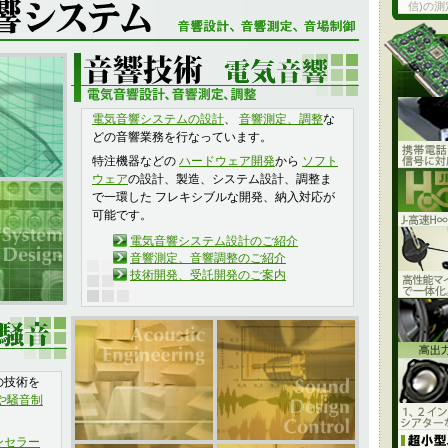
信)の
電気音響システムの設計
、
音響測定、調整
な
どの音響業務を行なっています。
特注機器などの
ハードウェア開発
から
ソフト
ウェア
の設計、製造、システム設計、調整ま
で一環した フレキシブルな開発、納入対応が
可能です。
電気音響システム設計のご紹介
音響測定、音響調整のご紹介
技術開発、受託開発のご案内
の技術を
や騒音制
ンセラー