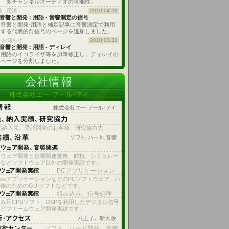
「多チャンネルオーディオの可能性」
 : 用語
2010.04.28
音響と開発 : 用語 - 音響測定の信号
音響と開発-用語と補足記事に音響測定で利用
する代表的な信号のページを追加しました。
・お知らせ
2010.03.31
音響と開発 : 用語 - ディレイ
用語のイコライザ等を加筆修正し、ディレイの
ページを分割しました。
品納入先、受託開発のお客様、研究協力先
ドウェア開発と音響関連業務、解析、シミュレー
ンなどソフトウェア以外の開発実績です。
PCアプリケーション
dowsアプリケーションなどのPCソフトウェア、ハ
御のためのGUIソフトなどです。
組み込み、信号処理
み用CPUソフト、DSPを利用したデジタル信号
などファームウェア開発実績です。
ソフト、ハード開発、音響