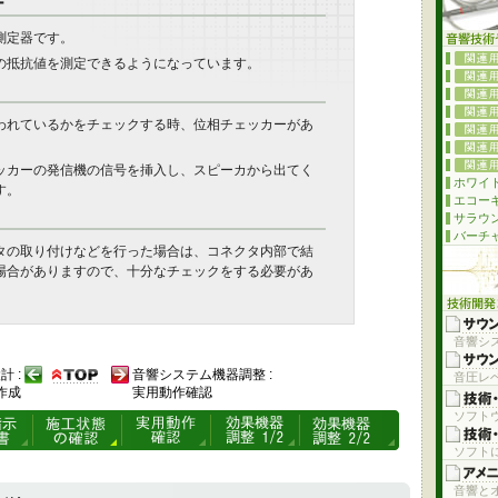
ー
測定器です。
の抵抗値を測定できるようになっています。
われているかをチェックする時、位相チェッカーがあ
ッカーの発信機の信号を挿入し、スピーカから出てく
ホワイト
す。
エコー
サラウ
バーチ
タの取り付けなどを行った場合は、コネクタ内部で結
場合がありますので、十分なチェックをする必要があ
音響シ
 :
音響システム機器調整 :
音圧レベ
作成
実用動作確認
ソフト
ソフト
音響と