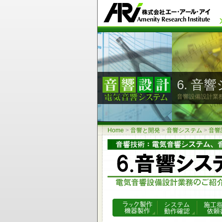
6. 
音響設備設計業
Home
>
音響と開発
>
音響システム
>
音響