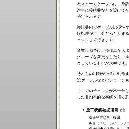
るスピーカケーブルは、敷
途中に接続盤などを設けて
受けられます。
接続盤内でケーブルの極性
線処理が不十分だったりす
ェックして行きます。
音響設備では、操作卓からボ
グループを変更をしたり、
としているものが大半です
それらの制御が正常に動作
設ケーブルなどのチェック
ここでのチェックが不十分
った非効率的な事態を招く
施工状態確認項目
(例)
機器設置状態の確認
機器
（スピーカやラック
機器が他の設備に対して