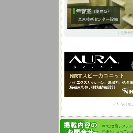
《 電気音
《 3. 受注
ARIは音響システ
開発を行なってい