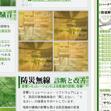
ソフト
ハード開
境界要
の技術を
や騒音制
ンセラー
リングサ
ノーラル
いられる
響解析
な
ます。
ホワイト
エコー
サラウ
バーチ
音響シミュレーション・ソフトウェアによっ
て、防災行政無線放送の「聞こえない」「う
音響シ
るさい」の改善をサポートしています。
音圧レベ
地形や建物の影響を受ける防災無線の音達