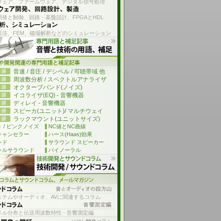
ウェア、ファームウェア、デジタル信号処理
発と制御、回路・基盤設計、FPGAとHDL
素法、FEM、磁場解析などのシミュレーション
音速 / 音圧 / デシベル / 可聴帯域 他
周波数分析 / スペクトルアナライザ
オクターブバンド(ノイズ)
イコライザ(EQ) - 音響機器
ディレイ - 音響機器
スピーカ(ユニット)/ マルチウェイ
ラックマウント(ユニットサイズ)
 / ピンクノイズ
NC値とNC曲線
キャンセラー
ハース(Haas)効果
ンド
サラウンド スピーカー
ャルサラウンド
バイノーラル
ステムやオーディオ、AVに関連するコラム
ル分布と伝送周波数特性 - 音響測定編