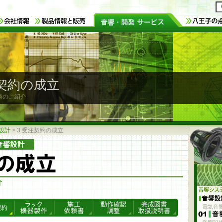
注契約の成立
務のご紹介
設計
>
3.受注契約の成立
電気音