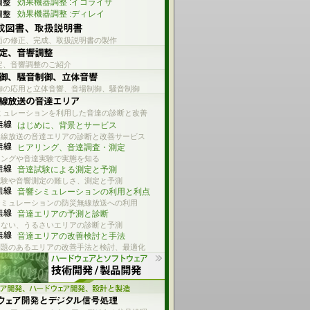
効果機器調整 :イコライザ
効果機器調整 :ディレイ
面の修正、完成、取扱説明書の製作
定、音響調整のご紹介
御の応用と立体音響、音場制御、騒音制御
ミュレーションを利用した音達の診断と改善
はじめに、背景とサービス
無線放送の音達エリアの診断と改善サービス
ヒアリング、音達調査・測定
リングや音達実験で実態を知る
音達試験による測定と予測
試験や音響測定の難しさ、測定と予測
音響シミュレーションの利用と利点
シミュレーションの防災無線放送への利用
音達エリアの予測と診断
えない、うるさいエリアの診断と予測
音達エリアの改善検討と手法
問題のあるエリアの改善手法と検討、最適化