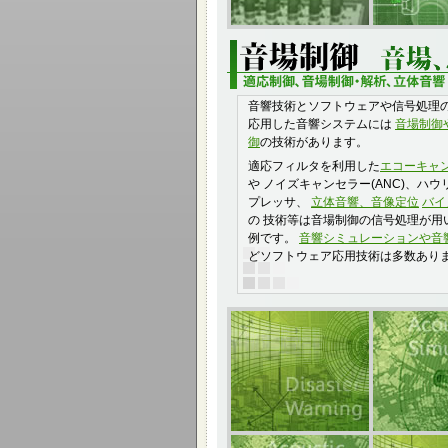
音響技術とソフトウェアや信号処理
応用した音響システムには
音場制御
御
の技術があります。
適応フィルタを利用した
エコーキャ
や ノイズキャンセラー(ANC)、ハウ
プレッサ、
立体音響、音像定位
バイ
の 技術等は音場制御の信号処理が用
例です。
音響シミュレーションや音
どソフトウェア応用技術は多数あり