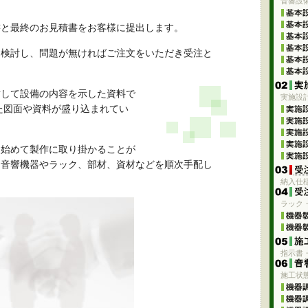
音響設
書と最終のお見積書をお客様に提出します。
を検討し、問題が無ければご注文をいただき受注と
対して設備の内容を示した資料で
実施設
た図面や資料が盛り込まれてい
て始めて製作に取り掛かることが
た音響機器やラック、部材、資材などを順次手配し
納入仕
ラック
指示書
施工状