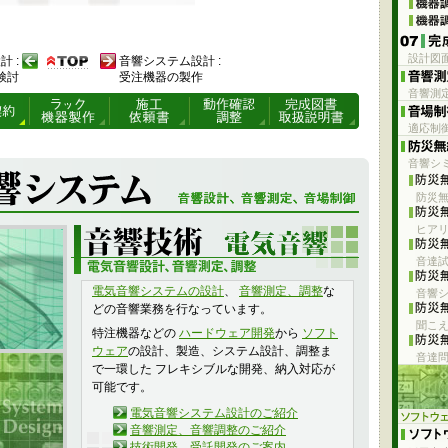
設計図
 :
音響システム設計 :
検討
受注機器の製作
音響測
適応制
音響シ
防災
ヒア
音達
電気音響システムの設計
、
音響測定、調整
な
音響
どの音響業務を行なっています。
聞こ
特注機器などの
ハードウェア開発
から
ソフト
ウェア
の設計、製造、システム設計、調整ま
音達
で一環した フレキシブルな開発、納入対応が
可能です。
電気音響システム設計のご紹介
音響測定、音響調整のご紹介
技術開発、受託開発のご案内