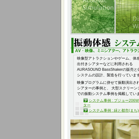
映像型アトラクションやゲーム、体
出付きシアターなどに利用される
AURASOUND BassShakerの販売
システムの設計、製造を行っていま
映像プログラムに併せて振動演出さ
シアターの事例と、 大型スクリーン
での振動システム事例を掲載してい
システム事例 : プジョー206
ター
システム事例 : 緑と都市(まち