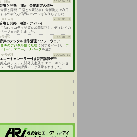
 : 用語
2010.04.28
音響と開発 : 用語 - 音響測定の信号
音響と開発-用語と補足記事に音響測定で利用
する代表的な信号のページを追加しました。
・お知らせ
2010.03.31
音響と開発 : 用語 - ディレイ
用語のイコライザ等を加筆修正し、ディレイの
ページを分割しました。
信号処理
2009.06.26
音声のデジタル信号処理 : ソフトウェア
音声のデジタル信号処理
に関するページ、
デ
ィレイ、エコー
、
リバーブ
を追加
、信号処理
2009.05.15
エコーキャンセラー付き音声認識デモ
組込みシステム開発技術展で エコーキャンセ
ラー付き音声認識デモが展示されました。