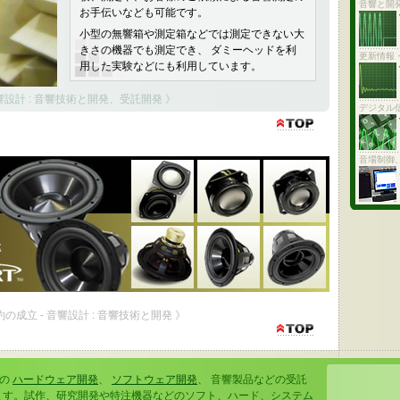
音響と開発
お手伝いなども可能です。
小型の無響箱や測定箱などでは測定できない大
きさの機器でも測定でき、 ダミーヘッドを利
更新情報
用した実験などにも利用しています。
響設計 : 音響技術と開発、受託開発 》
デジタル
音場制御
契約の成立 - 音響設計 : 音響技術と開発 》
ムの
ハードウェア開発
、
ソフトウェア開発
、 音響製品などの受託
ます。試作、研究開発や特注機器などのソフト、ハード、システム