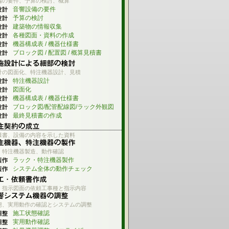
備の要件、予算の検討、概算
音響設備の要件
予算の検討
建築物の情報収集
各種図面・資料の作成
機器構成表 / 機器仕様書
ブロック図 / 配置図 / 概算見積書
計の図面化、特注機器設計、見積
特注機器設計
図面化
機器構成表 / 機器仕様書
ブロック図/配管配線図/ラック外観図
最終見積書の作成
様書、設備の内容を示した資料
・特注機器製造、動作確認
ラック・特注機器製作
システム全体の動作チェック
・指示図面の依頼工事種と指示内容
態、実用動作の確認とシステムの調整
施工状態確認
実用動作確認