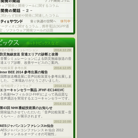
ウェア開発と開発ツールに関するコラム
に関わらず技術や開発に関連したコラム
オーディオに関するコラム，携帯電話(3GPP通
測定，ソフトウェア開発ツールの話題
放送の音響シミュレーション
2014.12.29
防災無線放送 音達エリアの診断と改善
音響シミュレーションによる防災無線放送の音
達エリア診断、改善サービスのご案内。
声比較装置 参考出展
2014.12.05
Inter BEE 2014 参考出展の報告
国際放送機器展に音声比較装置を参考出展しま
した。 ご来場ありがとうございました。
: 信号処理ソフトウェア
2014.11.14
エコーキャンセラー製品 JFHF-EC1401VC
J-高速H∞フィルタ(J-FHF)によって高品質な
音声通話を実現するエコーキャンセラーです。
2014.01.22
第43回 NHK番組技術展のお知らせ
開発協力させていただいた「音声比較装置～音
くらべ～」が展示されます。
2012.10.09
AESジャパンコンファレンスin仙台
AESジャパンコンファレンス in 仙台 2012
「多チャンネルオーディオの可能性」