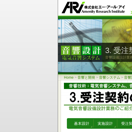
3. 受
音響設備設計業
Home
>
音響と開発
>
音響システム
>
音響