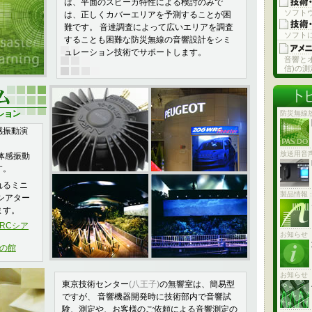
は、平面のスピーカ特性による検討のみで
ソフト
は、正しくカバーエリアを予測することが困
難です。 音達調査によって広いエリアを調査
ソフト
することも困難な防災無線の音響設計をシミ
ュレーション技術でサポートします。
音響と
信)の
防災無線
感振動演
放送用音
と体感振動
す。
れるミニ
製品情報 
シアター
ます。
WRCシア
お知らせ
)の館
お知らせ
東京技術センター
(八王子)
の無響室は、簡易型
ですが、 音響機器開発時に技術部内で音響試
験、測定や、お客様のご依頼による音響測定の