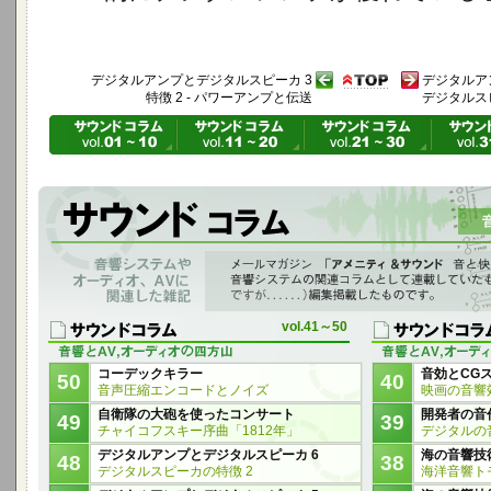
デジタルアンプとデジタルスピーカ 3
デジタルア
特徴 2 - パワーアンプと伝送
デジタルス
音響システムやオーディオ、AVに関連した雑記
「アメニティ＆サウンド音と快適の空間へ」 vol.12～vol.64に 音響シ
ものを編集掲載したものです。
vol.41～50
コーデックキラー
音効とCG
50
40
音声圧縮エンコードとノイズ
映画の音響
自衛隊の大砲を使ったコンサート
開発者の音
49
39
チャイコフスキー序曲「1812年」
デジタルの
デジタルアンプとデジタルスピーカ 6
海の音響技
48
38
デジタルスピーカの特徴 2
海洋音響ト