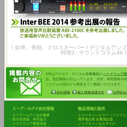
《 効率、発熱、クロスオーバー / デジタルアンプ
特徴3 : サウンドコラム46 
ARIはアナログ、デジタル音響機器の
ハードウェア開
品、受託開発を行なっています。試作、研究開発や
システムの設計から製造までご相談いただけます。
会社情報
個人情報保護方針
お問合せ
エーアールアイ会社概要
エコーキャンセラー ソフトウェ
取引先実績、研究協力
携帯電話用 音響測定器
ソフトウェア開発実績
ノイズキャンセルマイク