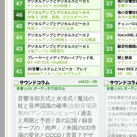
デジタルアンプとデジタルスピーカ 5
海の音響技
47
37
デジタルスピーカの特徴 1
音響チャンネ
デジタルアンプとデジタルスピーカ 4
海の音響技
46
36
特徴 3 - 効率、発熱、クロスオーバー
海洋の音響
デジタルアンプとデジタルスピーカ 3
チェンバロ
45
35
特徴 2 - パワーアンプと伝送
サウンドコラ
デジタルアンプとデジタルスピーカ 2
VoiceXML
44
34
デジタルアンプの特徴 1 - シンプルな構成
サウンドコラ
デジタルアンプとデジタルスピーカ 1
騒音性難聴
43
33
Ｄ級アンプと消費電力
サウンドコラ
プレーヤーとメディアのハイブリッド化
闇と静寂
42
32
BD / HD DVD / DualDisk
サウンドコラ
3D音響システムとスピーカ・アレイ
Inter BEE
41
31
Iosono(アイオソノ)とサラウンド
SD、HD
vol.21～30
音響冷却方式と水冷式 / 魔法の
CDを再生できな
Control CD)
/ 音
杖と音声認識の確率
(自動音場調
に音響測定 / ア
整AVアンプのレビュー)
/ 過去
ジタルTVの双方向
と周期と予想 / 音の記憶 / 録音
点
( デジタル・オ
はCDと同じ？ /
テープの「肉声」 / 米国のCD市
ルアンプのコンシ
場の変化とCCCD / 音質？デザ
の音楽配信 / 家