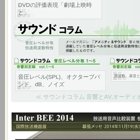
DVDの評価表現「劇場上映時
と」
音響測定、音圧レベル分布、伝送周波数特性
「アメニティ＆サウンド 音と快適の空間へ」のvol.1～10に連載していた
連したコラムをサウンド コラムのページに編集して掲載しました。
音圧レベル(SPL)、オクターブバ
周波数、基音
ンド、dB、ノイズ
≪ サウンドコラム 音響とAV,オーディ
Inter BEE 2014 参考出品の報告 - 幕張メッセ 2014年11月1
放送用音声比較装置 ABE-2100Cを国際放送機器展に参考出展しました