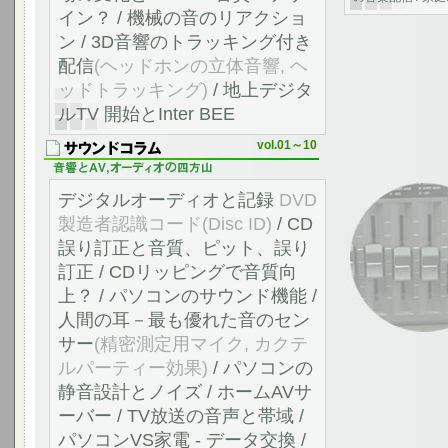
イン？ / 機械の音のリアクショ
ン / 3D音響のトラッキング付き
配信
(ヘッドホンの立体音響, ヘ
ッドトラッキング)
/ 地上デジタ
ルTV 開始とInter BEE
vol.01～10
デジタルオーディオと記録
DVD
製造者認識コード(Disc ID)
/ CD
誤り訂正と音質、ピット、誤り
訂正 / CDリッピングで音質向
上？ / パソコンのサウンド機能 /
人間の耳－最も優れた音のセン
サー
(精密測定用マイク, カクテ
ルパーティー効果)
/ パソコンの
静音設計とノイズ / ホームAVサ
ーバー / TV放送の音声と帯域 /
パソコンVS家電 - データ交換 /