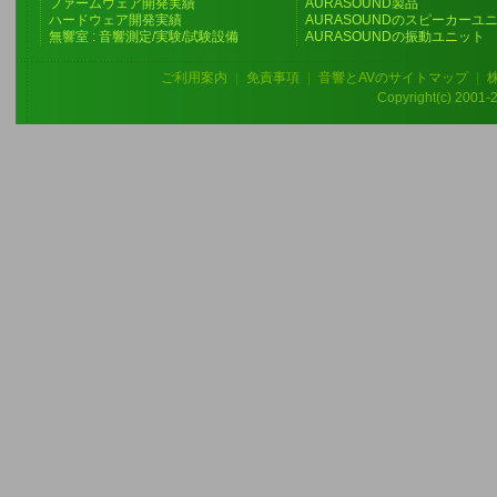
ファームウェア開発実績
AURASOUND製品
ハードウェア開発実績
AURASOUNDのスピーカーユ
無響室 : 音響測定/実験/試験設備
AURASOUNDの振動ユニット
ご利用案内
|
免責事項
|
音響とAVのサイトマップ
|
Copyright(c) 2001-20