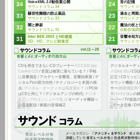
VoiceXML 2.0勧告案公開
音の記憶
34
24
サウンドコラム 34
サウンドコラ
騒音性難聴の防止薬品
過去と周期
33
23
サウンドコラム 33
サウンドコラ
闇と静寂
魔法の杖と
32
22
サウンドコラム 32
自動音場調
Inter BEE 2003 とHD放送
音響冷却方
31
21
SD、HD、テレビ解像度
サウンドコラ
vol.11～20
CDを再生できないCDプレーヤー
CCCD(Copy
デジタルオーデ
Control CD)
/ 音質は確実に落ちている？ / 手軽
ド(Disc ID)
/ C
に音響測定 / アカデミー音響賞、音響効果賞 / デ
訂正 / CDリッ
ジタルTVの双方向性 / テクノロジーと本質の視
サウンド機能 /
点
( デジタル・オーディオは高音質か？ )
/ PCM
サー
(精密測定用
はCDと同じ？ / デジタルアンプの時代
( デジタ
果)
/ パソコンの静
ルアンプのコンシューマ化 )
/ オーディオ機器へ
ーバー / TV放送
の音楽配信 / 家庭の音場補正
- データ交換 /
音響測定、音圧レベル分布、伝送周波数特性
「アメニティ＆サウンド 音と快適の空間へ」のvol.1～10に連載していた
連したコラムをサウンド コラムのページに編集して掲載しました。