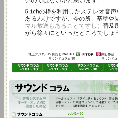
いのではないかと思います。
5.1chの枠を利用したステレオ音
あるわけですが、今の所、基準や
マル放送もあることですし）
普及
がら徐々にといったところでしょ
地上デジタルTV 開始とInter BEE
闇と静寂
サウンドコラム 30
サウンドコラ
音響システムやオーディオ、AVに関連した雑記
「アメニティ＆サウンド音と快適の空間へ」 vol.12～vol.64に 音響シ
ものを編集掲載したものです。
vol.41～50