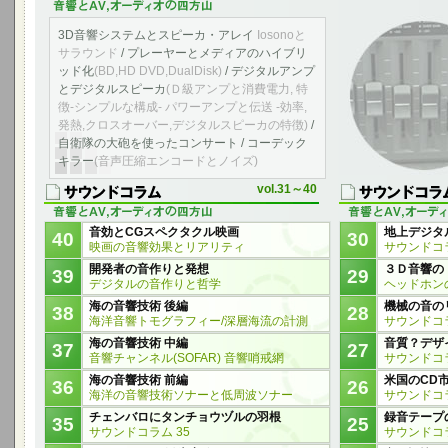
3D音響システムとスピーカ・アレイ
Iosonoと
サラウンド
/ プレーヤーとメディアのハイブリ
ッド化
(BD,HD DVD,DualDisk)
/ デジタルアンプ
とデジタルスピーカ
(Ｄ級アンプと消費電力, 特
徴-シンプルな構成- パワーアンプと伝送 -効率,
発熱,クロスオーバー,デジタルスピーカの特徴)
/
自衛隊の大砲を使ったコンサート / コーデック
キラー
(音声圧縮エンコードとノイズ)
vol.31～40
音効とCGスペクタクル映画
地上デジタルT
40
30
映画の音響効果とリアリティ
サウンドコラ
開発者の音作りと発想
３Ｄ音響の
39
29
デジタルの音作りと哲学
ヘッドホン
海の音響技術 後編
機械の音の
38
28
海洋音響トモグラフィー/深層海流の計測
サウンドコラ
海の音響技術 中編
音質？デザ
37
27
音響チャンネル(SOFAR) 音響哨戒網
サウンドコラ
海の音響技術 前編
米国のCD
36
26
海洋の音響技術ソナーと低周波ソナー
サウンドコラ
チェンバロにタンチョウヅルの羽根
録音テープ
35
25
サウンドコラム 35
サウンドコラ