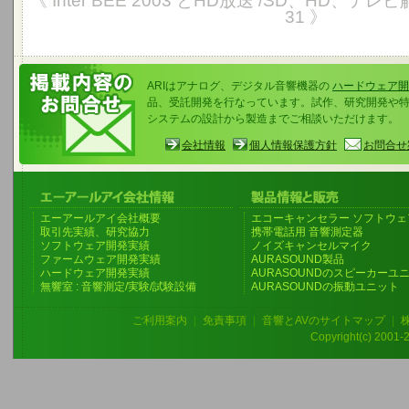
《 Inter BEE 2003 とHD放送 /SD、HD、
31 》
ARIはアナログ、デジタル音響機器の
ハードウェア開
品、受託開発を行なっています。試作、研究開発や
システムの設計から製造までご相談いただけます。
会社情報
個人情報保護方針
お問合せ
エーアールアイ会社概要
エコーキャンセラー ソフトウェ
取引先実績、研究協力
携帯電話用 音響測定器
ソフトウェア開発実績
ノイズキャンセルマイク
ファームウェア開発実績
AURASOUND製品
ハードウェア開発実績
AURASOUNDのスピーカーユ
無響室 : 音響測定/実験/試験設備
AURASOUNDの振動ユニット
ご利用案内
|
免責事項
|
音響とAVのサイトマップ
|
Copyright(c) 2001-20