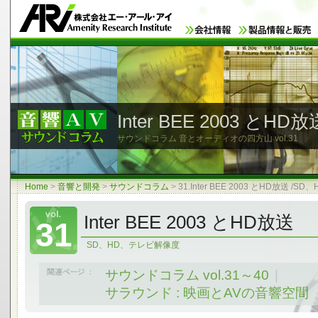
Inter BEE 2003 とH
サウンドコラム 音とオーディオの四方山
vol.31
Home
>
音響と開発
>
サウンドコラム
>
31.Inter BEE 2003 とHD放送 
Inter BEE 2003 とHD放送
31
SD、HD、テレビ解像度
サウンドコラム vol.31～40
|
サラウンド : 映画とAVの音響空間