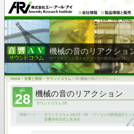
機械の音のリアクショ
サウンドコラム 音とオーディオの四方山
vol.28
Home
>
音響と開発
>
サウンドコラム
>
28.機械の音のリアクション
機械の音のリアクション
28
サウンドコラム 28
サウンドコラム vol.21～30
|
パソコンの静音設計とノ
音響冷却方式と水冷式