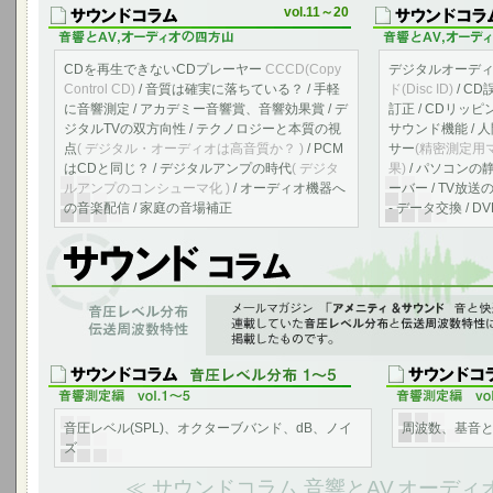
vol.11～20
CDを再生できないCDプレーヤー
CCCD(Copy
デジタルオーデ
Control CD)
/ 音質は確実に落ちている？ / 手軽
ド(Disc ID)
/ C
に音響測定 / アカデミー音響賞、音響効果賞 / デ
訂正 / CDリッ
ジタルTVの双方向性 / テクノロジーと本質の視
サウンド機能 /
点
( デジタル・オーディオは高音質か？ )
/ PCM
サー
(精密測定用
はCDと同じ？ / デジタルアンプの時代
( デジタ
果)
/ パソコンの静
ルアンプのコンシューマ化 )
/ オーディオ機器へ
ーバー / TV放送
の音楽配信 / 家庭の音場補正
- データ交換 /
音響測定、音圧レベル分布、伝送周波数特性
「アメニティ＆サウンド 音と快適の空間へ」のvol.1～10に連載していた
連したコラムをサウンド コラムのページに編集して掲載しました。
音圧レベル(SPL)、オクターブバンド、dB、ノイ
周波数、基音
ズ
≪ サウンドコラム 音響とAV,オーディ