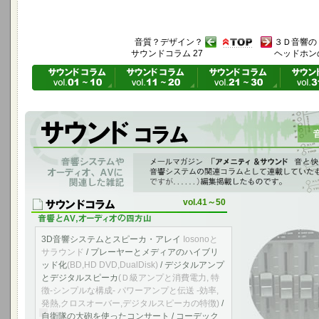
音質？デザイン？
３Ｄ音響の
サウンドコラム 27
ヘッドホン
音響システムやオーディオ、AVに関連した雑記
「アメニティ＆サウンド音と快適の空間へ」 vol.12～vol.64に 音響シ
ものを編集掲載したものです。
vol.41～50
3D音響システムとスピーカ・アレイ
Iosonoと
サラウンド
/ プレーヤーとメディアのハイブリ
ッド化
(BD,HD DVD,DualDisk)
/ デジタルアンプ
とデジタルスピーカ
(Ｄ級アンプと消費電力, 特
徴-シンプルな構成- パワーアンプと伝送 -効率,
発熱,クロスオーバー,デジタルスピーカの特徴)
/
自衛隊の大砲を使ったコンサート / コーデック