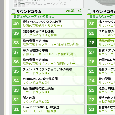
キラー
(音声圧縮エンコードとノイズ)
vol.31～40
音効とCGスペクタクル映画
地上デジタルT
40
30
映画の音響効果とリアリティ
サウンドコラ
開発者の音作りと発想
３Ｄ音響の
39
29
デジタルの音作りと哲学
ヘッドホン
海の音響技術 後編
機械の音の
38
28
海洋音響トモグラフィー/深層海流の計測
サウンドコラ
海の音響技術 中編
音質？デザ
37
27
音響チャンネル(SOFAR) 音響哨戒網
サウンドコラ
海の音響技術 前編
米国のCD
36
26
海洋の音響技術ソナーと低周波ソナー
サウンドコラ
チェンバロにタンチョウヅルの羽根
録音テープ
35
25
サウンドコラム 35
サウンドコラ
VoiceXML 2.0勧告案公開
音の記憶
34
24
サウンドコラム 34
サウンドコラ
騒音性難聴の防止薬品
過去と周期
33
23
サウンドコラム 33
サウンドコラ
闇と静寂
魔法の杖と
32
22
サウンドコラム 32
自動音場調
Inter BEE 2003 とHD放送
音響冷却方
31
21
SD、HD、テレビ解像度
サウンドコラ