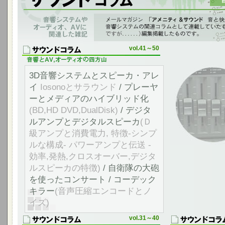
音響システムやオーディオ、AVに関連した雑記
「アメニティ＆サウンド音と快適の空間へ」 vol.12～vol.64に 音響シ
ものを編集掲載したものです。
vol.41～50
3D音響システムとスピーカ・アレ
イ
Iosonoとサラウンド
/ プレーヤ
ーとメディアのハイブリッド化
(BD,HD DVD,DualDisk)
/ デジタ
ルアンプとデジタルスピーカ
(Ｄ
級アンプと消費電力, 特徴-シンプ
ルな構成- パワーアンプと伝送 -
効率,発熱,クロスオーバー,デジタ
ルスピーカの特徴)
/ 自衛隊の大砲
を使ったコンサート / コーデック
キラー
(音声圧縮エンコードとノ
イズ)
vol.31～40