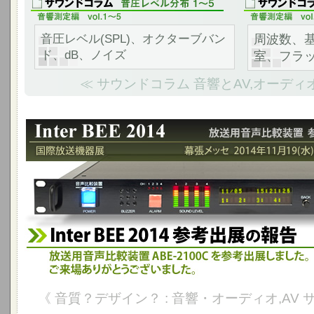
音圧レベル(SPL)、オクターブバン
周波数、
ド、dB、ノイズ
室、フラ
≪ サウンドコラム 音響とAV,オーディ
Inter BEE 2014 参考出品の報告 - 幕張メッセ 2014年11月1
放送用音声比較装置 ABE-2100Cを国際放送機器展に参考出展しました
《 音質？デザイン？ : 音響・オーディオ,AV 