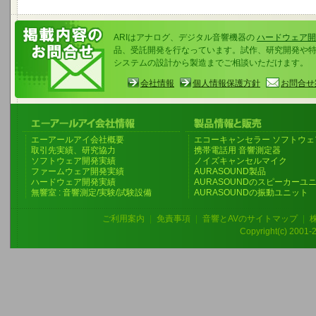
ARIはアナログ、デジタル音響機器の
ハードウェア開
品、受託開発を行なっています。試作、研究開発や
システムの設計から製造までご相談いただけます。
会社情報
個人情報保護方針
お問合せ
エーアールアイ会社概要
エコーキャンセラー ソフトウェ
取引先実績、研究協力
携帯電話用 音響測定器
ソフトウェア開発実績
ノイズキャンセルマイク
ファームウェア開発実績
AURASOUND製品
ハードウェア開発実績
AURASOUNDのスピーカーユ
無響室 : 音響測定/実験/試験設備
AURASOUNDの振動ユニット
ご利用案内
|
免責事項
|
音響とAVのサイトマップ
|
Copyright(c) 2001-20