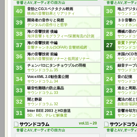
音効とCGスペクタクル映画
地上デジタルT
40
30
映画の音響効果とリアリティ
サウンドコラ
開発者の音作りと発想
３Ｄ音響の
39
29
デジタルの音作りと哲学
ヘッドホン
海の音響技術 後編
機械の音の
38
28
海洋音響トモグラフィー/深層海流の計測
サウンドコラ
海の音響技術 中編
音質？デザ
37
27
音響チャンネル(SOFAR) 音響哨戒網
サウンドコラ
海の音響技術 前編
米国のCD
36
26
海洋の音響技術ソナーと低周波ソナー
サウンドコラ
チェンバロにタンチョウヅルの羽根
録音テープ
35
25
サウンドコラム 35
サウンドコラ
VoiceXML 2.0勧告案公開
音の記憶
34
24
サウンドコラム 34
サウンドコラ
騒音性難聴の防止薬品
過去と周期
33
23
サウンドコラム 33
サウンドコラ
闇と静寂
魔法の杖と
32
22
サウンドコラム 32
自動音場調
Inter BEE 2003 とHD放送
音響冷却方
31
21
SD、HD、テレビ解像度
サウンドコラ
vol.11～20