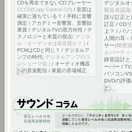
CDを再生できないCDプレーヤー
デジタルオ
CCCD(Copy Control CD)
/ 音質は
製造者認識コー
確実に落ちている？ / 手軽に音響
誤り訂正と
測定 / アカデミー音響賞、音響効
訂正 / C
果賞 / デジタルTVの双方向性 / テ
上？ / パ
クノロジーと本質の視点
( デジタ
人間の耳－
ル・オーディオは高音質か？ )
/
サー
(精密
PCMはCDと同じ？ / デジタルア
ルパーティ
ンプの時代
( デジタルアンプのコ
静音設計とノ
ンシューマ化 )
/ オーディオ機器
ーバー / 
への音楽配信 / 家庭の音場補正
パソコンVS
DVDの評
と」
音響測定、音圧レベル分布、伝送周波数特性
「アメニティ＆サウンド 音と快適の空間へ」のvol.1～10に連載していた
連したコラムをサウンド コラムのページに編集して掲載しました。