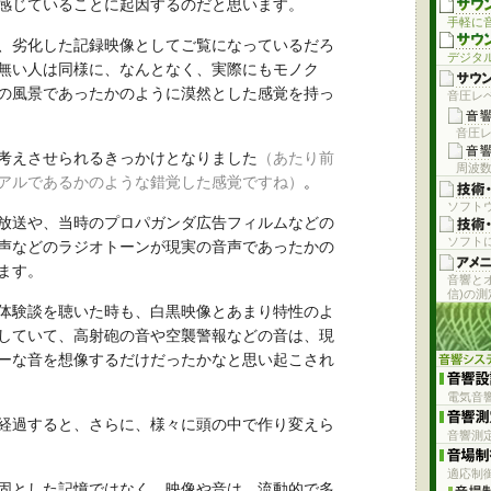
感じていることに起因するのだと思います。
手軽に
、劣化した記録映像としてご覧になっているだろ
デジタ
無い人は同様に、なんとなく、実際にもモノク
の風景であったかのように漠然とした感覚を持っ
音圧レベ
音圧レ
考えさせられるきっかけとなりました
（あたり前
周波
アルであるかのような錯覚した感覚ですね）
。
ソフト
放送や、当時のプロパガンダ広告フィルムなどの
ソフト
声などのラジオトーンが現実の音声であったかの
ます。
音響と
信)の
体験談を聴いた時も、白黒映像とあまり特性のよ
していて、高射砲の音や空襲警報などの音は、現
ーな音を想像するだけだったかなと思い起こされ
電気音
経過すると、さらに、様々に頭の中で作り変えら
音響測
適応制
固とした記憶ではなく、映像や音は、流動的で多