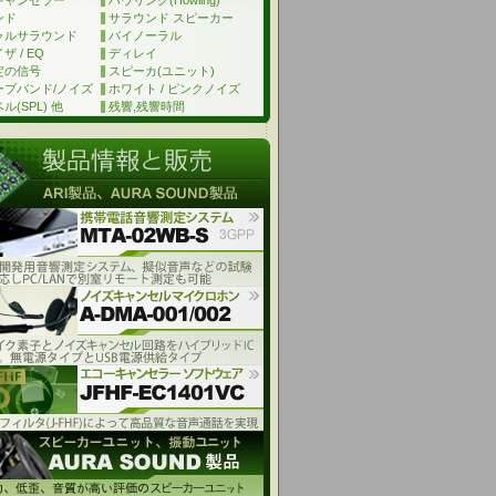
キャンセラー
ハウリング(Howling)
ンド
サラウンド スピーカー
ャルサラウンド
バイノーラル
 / EQ
ディレイ
定の信号
スピーカ(ユニット)
ーブバンド/ノイズ
ホワイト / ピンクノイズ
ル(SPL) 他
残響,残響時間