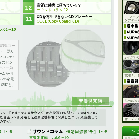
音質は確実に落ちている？
12
ュー
サウンドコラム 12
CDを再生できないCDプレーヤー
11
CCCD(Copy Control CD)
ol.01～10
者認識コー
ット、誤り
パソコンの
音のセン
ティー効
ームAVサ
ンVS家電
場上映時と」
性
のvol.1～10に連載していた 音圧レベル分布と伝送周波数特性に関
に編集して掲載しました。
防災無線