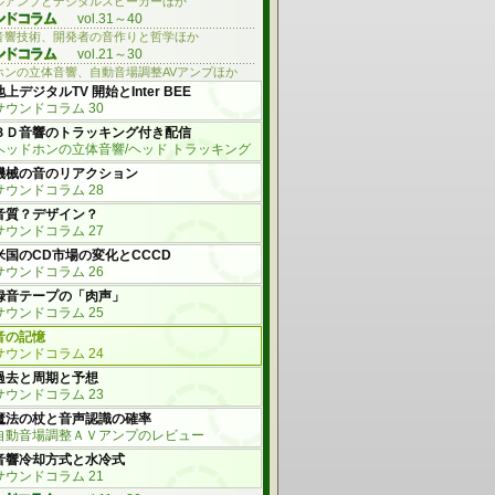
ルアンプとデジタルスピーカーほか
vol.31～40
音響技術、開発者の音作りと哲学ほか
vol.21～30
ホンの立体音響、自動音場調整AVアンプほか
地上デジタルTV 開始とInter BEE
サウンドコラム 30
３Ｄ音響のトラッキング付き配信
ヘッドホンの立体音響/ヘッド トラッキング
機械の音のリアクション
サウンドコラム 28
音質？デザイン？
サウンドコラム 27
米国のCD市場の変化とCCCD
サウンドコラム 26
録音テープの「肉声」
サウンドコラム 25
音の記憶
サウンドコラム 24
過去と周期と予想
サウンドコラム 23
魔法の杖と音声認識の確率
自動音場調整ＡＶアンプのレビュー
音響冷却方式と水冷式
サウンドコラム 21