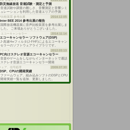
防災無線放送 音達試験・測定と予測
音達試験や調査の難しさ、音響測定と音響シミ
ュレーションを利用した音達エリアの予測
声比較装置 参考出展
2014.12.05
Inter BEE 2014 参考出展の報告
国際放送機器展に音声比較装置を参考出展しま
した。 ご来場ありがとうございました。
: エコーキャンセラー
2014.11.14
エコーキャンセラー ソフトウェア(DSP)
J-高速H∞フィルタ(J-FHF)によるエコーキャン
セラーのソフトウェアライブラリです。
リリース
2012.03.13
PC向けステレオ音源エコーキャンセラー
音楽やゲームをしながらインターネットで通話
ステレオ音源エコーキャンセラー開発
ウェア、信号処理
2009.07.30
DSP、CPUの開発実績
ファームウェア、組み込みソフトのDSPとCPU
開発実績一覧を追加、更新しました。