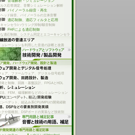
音場解析・シミュレーション
パルス応答測定、音響シミュレーション解析
バイノーラル録音・再生
ーヘッド録音、バイノーラルの立体音響
適応制御、適応フィルタと応用
キャンセラ/ハウリング抑制/騒音制御
FHFによる適応制御
能な適応制御、システム同定とエコーキャンセラ
ミュレーションを利用した音達の診断と改善
ウェア、ファームウェア、デジタル信号処理
発と制御、回路・基盤設計、FPGAとHDL
素法、FEM、磁場解析などのシミュレーション
エンベデット、組込み系CPU/MPUの開発経験
ックや規格別、DSPボードの実装など技術別