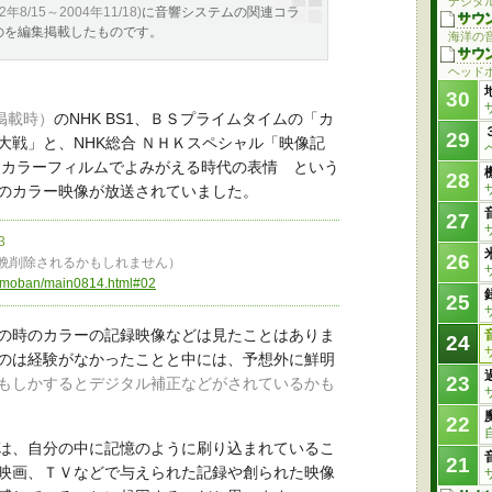
デジタ
02年8/15～2004年11/18)
に音響システムの関連コラ
のを編集掲載したものです。
海洋の
ヘッド
30
月掲載時）
のNHK BS1、ＢＳプライムタイムの「カ
29
大戦」と、NHK総合 ＮＨＫスペシャル「映像記
 カラーフィルムでよみがえる時代の表情 という
28
のカラー映像が放送されていました。
27
3
26
晩削除されるかもしれません）
p/omoban/main0814.html#02
25
の時のカラーの記録映像などは見たことはありま
24
のは経験がなかったことと中には、予想外に鮮明
23
もしかするとデジタル補正などがされているかも
22
は、自分の中に記憶のように刷り込まれているこ
21
映画、ＴＶなどで与えられた記録や創られた映像