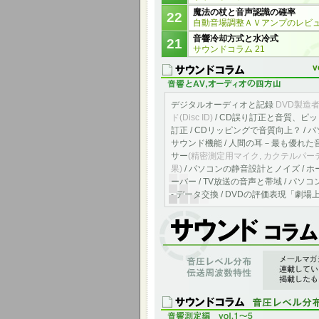
魔法の杖と音声認識の確率
22
自動音場調整ＡＶアンプのレビ
音響冷却方式と水冷式
21
サウンドコラム 21
v
デジタルオーディオと記録
DVD製造
ド(Disc ID)
/ CD誤り訂正と音質、ピ
訂正 / CDリッピングで音質向上？ / 
サウンド機能 / 人間の耳－最も優れた
サー
(精密測定用マイク, カクテルパー
果)
/ パソコンの静音設計とノイズ / ホ
ーバー / TV放送の音声と帯域 / パソコ
- データ交換 / DVDの評価表現「劇
音響測定、音圧レベル分布、伝送周波数特
「アメニティ＆サウンド 音と快適の空間へ」
連したコラムをサウンド コラムのページ