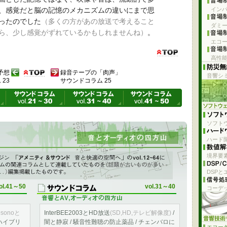
、感覚だと脳の記憶のメカニズムの違いにまで思
イン
ったのでした
（多くの方があの放送で考えること
ダミ
ら、少し感覚がずれているかもしれませんね）
。
エコー
高性
予想
録音テープの「肉声」
音響シ
23
サウンドコラム 25
ソフト
ハード開
た雑記
ol.12～vol.64に 音響システムの関連コラムとして連載していた
境界要
DSPと
ol.41～50
vol.31～40
コーデ
osonoと
InterBEE2003とHD放送
(SD,HD,テレビ解像度)
/
ハイブリ
闇と静寂 / 騒音性難聴の防止薬品 / チェンバロに