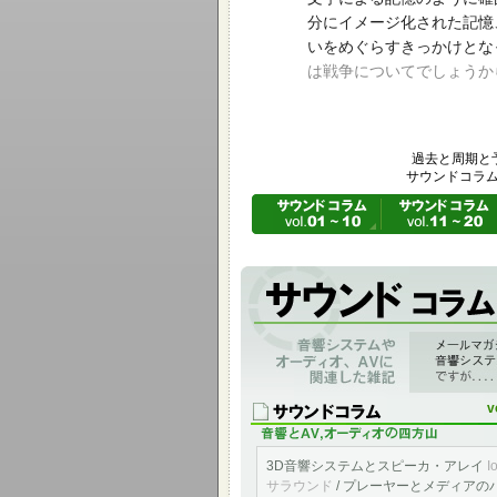
分にイメージ化された記憶
いをめぐらすきっかけとな
は戦争についてでしょうか
過去と周期と
サウンドコラム 
音響システムやオーディオ、AVに関連し
「アメニティ＆サウンド音と快適の空間へ」 v
ものを編集掲載したものです。
v
3D音響システムとスピーカ・アレイ
I
サラウンド
/ プレーヤーとメディアの