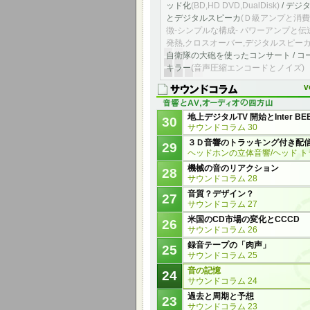
ッド化
(BD,HD DVD,DualDisk)
/ デジ
とデジタルスピーカ
(Ｄ級アンプと消費
徴-シンプルな構成- パワーアンプと伝送
発熱,クロスオーバー,デジタルスピーカ
自衛隊の大砲を使ったコンサート / コ
キラー
(音声圧縮エンコードとノイズ)
v
地上デジタルTV 開始とInter BE
30
サウンドコラム 30
３Ｄ音響のトラッキング付き配
29
ヘッドホンの立体音響/ヘッド 
機械の音のリアクション
28
サウンドコラム 28
音質？デザイン？
27
サウンドコラム 27
米国のCD市場の変化とCCCD
26
サウンドコラム 26
録音テープの「肉声」
25
サウンドコラム 25
音の記憶
24
サウンドコラム 24
過去と周期と予想
23
サウンドコラム 23