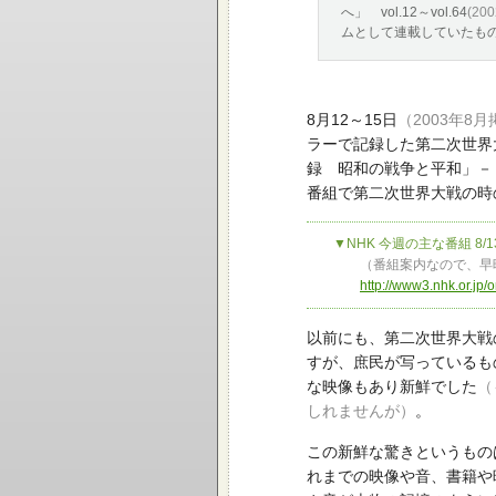
へ」 vol.12～vol.64
(20
ムとして連載していたも
8月12～15日
（2003年8
ラーで記録した第二次世界
録 昭和の戦争と平和」－
番組で第二次世界大戦の時
▼NHK 今週の主な番組 8/1
（番組案内なので、早
http://www3.nhk.or.j
以前にも、第二次世界大戦
すが、庶民が写っているも
な映像もあり新鮮でした
（
しれませんが）
。
この新鮮な驚きというもの
れまでの映像や音、書籍や