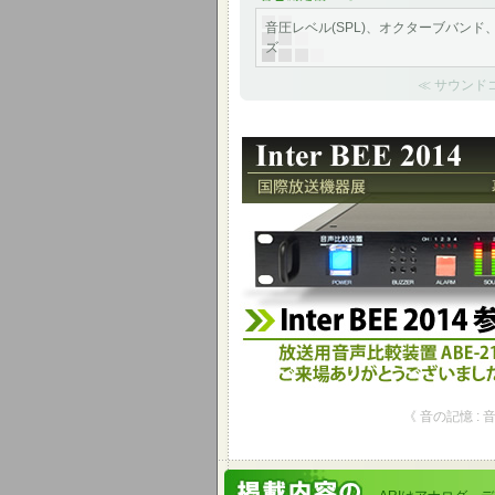
音圧レベル(SPL)、オクターブバンド
ズ
≪ サウンド
Inter BEE 2014 参考
放送用音声比較装置 ABE-2100Cを
《 音の記憶 : 