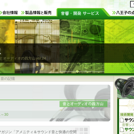
憶
音とオーディオの四方山
vol.24
4.音の記憶
1～30
音響シ
マガジン「アメニティ＆サウンド音と快適の空間