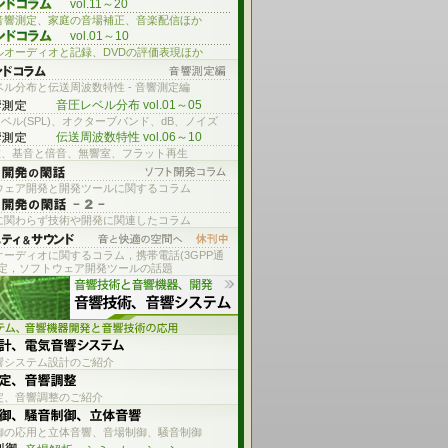
vol.11～20
音響測定、家庭の音場補正、音楽配信ほか
vol.01～10
ルオーディオと記録、DVDの評価表現ほか
ル分布と伝送周波数特性 - 音響測定編
音圧レベル分布 vol.01～05
ベル(SPL)、オクターブバンド、dB、ノイズ
伝送周波数特性 vol.06～10
数、基音と倍音、無響室、フラット再生
ウェア開発と開発ツールに関するコラム
に関わらず技術や開発に関連したコラム
オーディオに関するコラム，携帯電話(3GPP通
測定，ソフトウェア開発ツールの話題
響システム設計のご紹介
定、音響調整のご紹介
御の応用と立体音響、音場制御、騒音制御