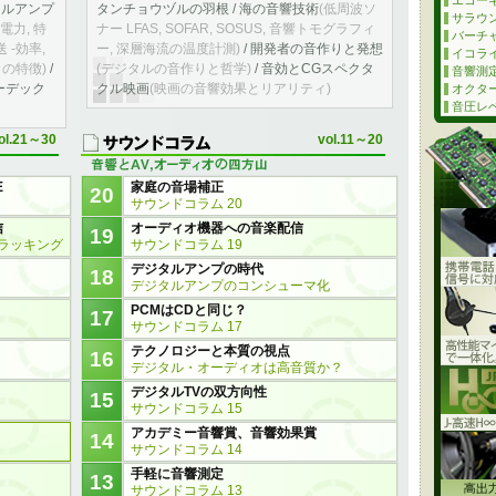
エコー
タルアンプ
タンチョウヅルの羽根 / 海の音響技術
(低周波ソ
サラウ
電力, 特
ナー LFAS, SOFAR, SOSUS, 音響トモグラフィ
バーチ
 -効率,
ー, 深層海流の温度計測)
/ 開発者の音作りと発想
イコライザ
の特徴)
/
(デジタルの音作りと哲学)
/ 音効とCGスペクタ
音響測
ーデック
クル映画
(映画の音響効果とリアリティ)
オクタ
音圧レベ
ol.21～30
vol.11～20
E
家庭の音場補正
20
サウンドコラム 20
信
オーディオ機器への音楽配信
19
トラッキング
サウンドコラム 19
デジタルアンプの時代
18
デジタルアンプのコンシューマ化
PCMはCDと同じ？
17
サウンドコラム 17
テクノロジーと本質の視点
16
デジタル・オーディオは高音質か？
デジタルTVの双方向性
15
サウンドコラム 15
アカデミー音響賞、音響効果賞
14
サウンドコラム 14
手軽に音響測定
13
サウンドコラム 13