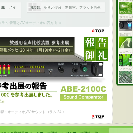
、dB、ノイ
周波数、基音と倍音、無響室、フラット再生
放送用音
コラム 音響とAV,オーディオの四方山 ≫
製品情報 
出品の報告 - 幕張メッセ 2014年11月19日(水)～21日(金)
国際放送機器展に参考出展しました。 ご来場ありがとうございました。
ニュース
ファーム
音響・オーディオ,AV サウンドコラム 24 》