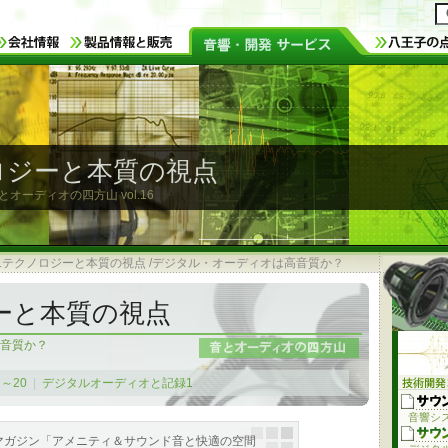
ロジーと本質の視点
音とオーディオの四方山
vol.16
6.テクノロジーと本質の視点 /デジタル・オーディオは高音質か？
ーと本質の視点
音質か？
1～20
|
デジタルオーディオと記録1
音響シ
マガジン「アメニティ＆サウンド音と快適の空間