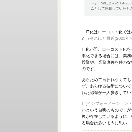
へ」 vol.12～vol.64
(20
ムとして連載していたも
「IT化はローコスト化で
た
（それほど最近(2003
IT化が即、ローコスト化
率化できる場合には、業務
投資や、業務改善を伴わな
のです。
あらためて言われなくても
ず、あらゆる技術について
れた認識が一人歩きしてい
IT
(インフォーメーション・
いという自明のものですが
換が存在しているように、
る場合は多いように思いま