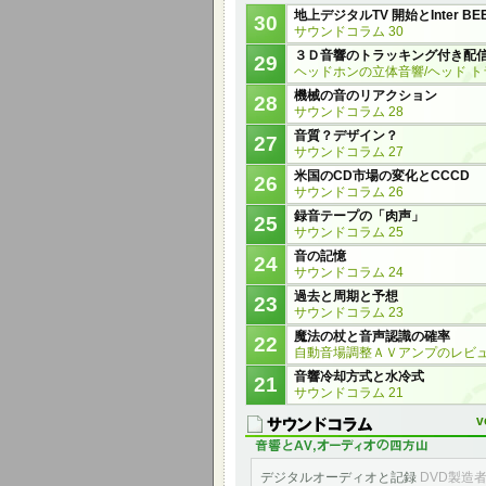
地上デジタルTV 開始とInter BE
30
サウンドコラム 30
３Ｄ音響のトラッキング付き配
29
ヘッドホンの立体音響/ヘッド 
機械の音のリアクション
28
サウンドコラム 28
音質？デザイン？
27
サウンドコラム 27
米国のCD市場の変化とCCCD
26
サウンドコラム 26
録音テープの「肉声」
25
サウンドコラム 25
音の記憶
24
サウンドコラム 24
過去と周期と予想
23
サウンドコラム 23
魔法の杖と音声認識の確率
22
自動音場調整ＡＶアンプのレビ
音響冷却方式と水冷式
21
サウンドコラム 21
v
デジタルオーディオと記録
DVD製造