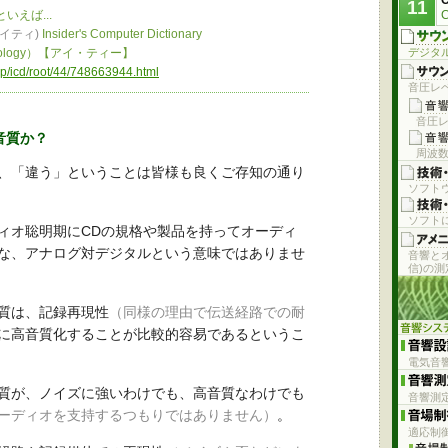
11
えば...
C
イティ)
Insider's Computer Dictionary
nology）【アイ・ティー】
デジタ
.jp/icd/root/44/748663944.html
音圧レベ
音圧レ
音質か？
周波
、「違う」ということは皆様も良くご存知の通り
ソフト
ソフト
ィオ聡明期にCDの規格や製品を持ってオーディ
な、アナログ対デジタルという意味ではありませ
音響と
信)の
質は、記録再現性
（同様の理由で伝送経路での耐
に高音質化することが比較的容易であるというこ
電気音
質が、ノイズに強いわけでも、高音質なわけでも
音響測
ーディオを支持するつもりではありません）
。
適応制