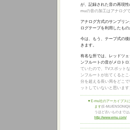
が、記録された音の再現性
muの音の加工はアナログ
アナログ方式のサンプリン
ログテープを利用したもの
今は、もう、テープ式の後
きます。
有名な所では、レッドツェ
ンフルートの音がメロトロ
ていたので、TVスポット
ンフルートが出てくるとこ
分を超える長い局をどこで
ットしていないと思います
▼E-mu社のアーカイプスにE
ます
(E-MU/ENS
うほど古いものまではあ
http://www.emu.com/