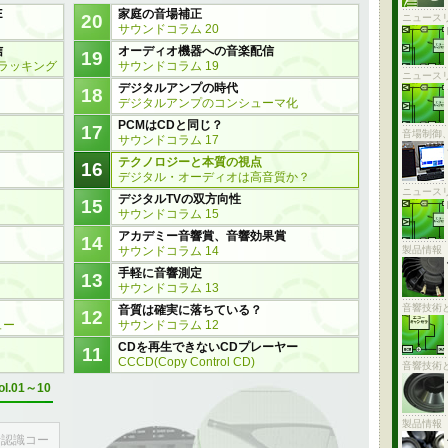
E
家庭の音場補正
20
ニュース
サウンドコラム 20
信
オーディオ機器への音楽配信
19
トラッキング
サウンドコラム 19
ニュース
デジタルアンプの時代
18
デジタルアンプのコンシューマ化
PCMはCDと同じ？
17
音場制御
サウンドコラム 17
テクノロジーと本質の視点
16
デジタル・オーディオは高音質か？
ニュース
デジタルTVの双方向性
15
サウンドコラム 15
アカデミー音響賞、音響効果賞
14
サウンドコラム 14
製品情報 ：
手軽に音響測定
13
サウンドコラム 13
音響技術
音質は確実に落ちている？
12
ュー
サウンドコラム 12
CDを再生できないCDプレーヤー
11
CCCD(Copy Control CD)
音響技術
ol.01～10
製品情報 
者認識コー