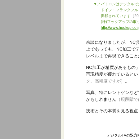
▼ノバトロンはデジタルで生
ドイツ・フランクフルト2003
掲載されています
（2
(株)フックアップの取り
http://www.hookup.co.j
余談になりましたが、NC
(
上であっても、NC加工で
レベルまで再現できること
NC加工が精度があるもの
再現精度が優れているとい
ク、高精度ですが）
。
写真、特にレントゲンなど
かもしれません
（現段階で
技術とその本質を見る視点
デジタルTVの双方