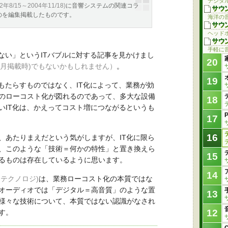
デジタ
02年8/15～2004年11/18)
に音響システムの関連コラ
のを編集掲載したものです。
海洋の
ヘッド
手軽に
はない」というITバブルに対する記事を見かけまし
20
年4月掲載時)でもないかもしれません）
。
19
をもたらすものではなく、IT化によって、業務が効
のローコスト化が図れるのであって、多大な設備
18
いIT化は、かえってコスト増につながるというも
17
16
、あたりまえだという気がしますが、IT化に限ら
、このような「技術＝何かの特性」と置き換えら
15
るものは存在しているように思います。
14
テクノロジ)
は、業務ローコスト化の本質ではな
オーディオでは「デジタル＝高音質」のような置
13
様々な技術について、本質ではない認識がなされ
12
す。