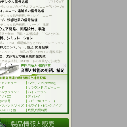
号の入出力/シグナルフロー/エコー/リバーブ他
デジタル信号処理: ディレイ、エコー
デジタル信号処理: リバーブ、残響
発と制御、回路・基盤設計、FPGAとHDL
素法、FEM、磁場解析などのシミュレーション
エンベデット、組込み系CPU/MPUの開発経験
ックや規格別、DSPボードの実装など技術別
キャンセラー
ハウリング(Howling)
ンド
サラウンド スピーカー
ャルサラウンド
バイノーラル
 / EQ
ディレイ
定の信号
スピーカ(ユニット)
ーブバンド/ノイズ
ホワイト / ピンクノイズ
ル(SPL) 他
残響,残響時間