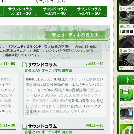
15
サウンドコラム 17
た雑記
ol.12～vol.64に 音響システムの関連コラムとして連載していた
ol.41～50
vol.31～40
osonoと
InterBEE2003とHD放送
(SD,HD,テレビ解像度)
/
ハイブリ
闇と静寂 / 騒音性難聴の防止薬品 / チェンバロに
音響技術
タルアンプ
タンチョウヅルの羽根 / 海の音響技術
(低周波ソ
電力, 特
ナー LFAS, SOFAR, SOSUS, 音響トモグラフィ
 -効率,
ー, 深層海流の温度計測)
/ 開発者の音作りと発想
放送用音
の特徴)
/
(デジタルの音作りと哲学)
/ 音効とCGスペクタ
ーデック
クル映画
(映画の音響効果とリアリティ)
製品情報 
ol.21～30
vol.11～20