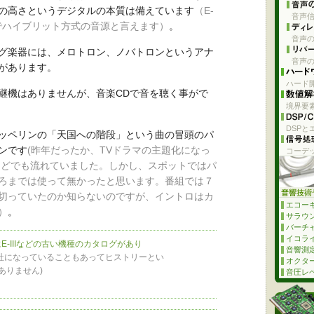
の高さというデジタルの本質は備えています
（E-
音声信
でハイブリット方式の音源と言えます）
。
音声の
グ楽器には、メロトロン、ノバトロンというアナ
音声の
があります。
ハード開
継機はありませんが、音楽CDで音を聴く事がで
境界要
DSPと
ッペリンの「天国への階段」という曲の冒頭のパ
ンです
(昨年だったか、TVドラマの主題化になっ
コーデ
などでも流れていました。しかし、スポットではパ
ろまでは使って無かったと思います。番組では７
切っていたのか知らないのですが、イントロはカ
エコー
）
。
サラウ
バーチ
イコライザ
-IIIなどの古い機種のカタログがあり
音響測
ONIQ社になっていることもあってヒストリーとい
オクタ
りません)
音圧レベ