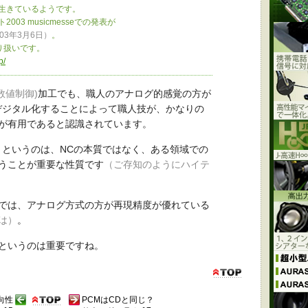
きているようです。
 musicmesseでの発表が
003年3月6日）
。
扱いです。
p/
数値制御)
加工でも、職人のアナログ的感覚の方が
デジタル化することによって職人技が、かなりの
が有用であると認識されています。
」というのは、NCの本質ではなく、ある領域での
うことが重要な性質です
（ご存知のようにハイテ
では、アナログ方式の方が再現精度が優れている
は）
。
というのは重要ですね。
向性
PCMはCDと同じ？