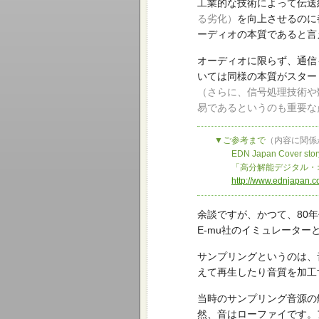
工業的な技術によって伝送
る劣化）
を向上させるのに
ーディオの本質であると言
オーディオに限らず、通信
いては同様の本質がスター
（さらに、信号処理技術や
易であるというのも重要な
▼ご参考まで
（内容に関係
EDN Japan Cover stor
「高分解能デジタル・オー
http://www.ednjapan.
余談ですが、かつて、80
E-mu社のイミュレーター
サンプリングというのは、
えて再生したり音質を加工
当時のサンプリング音源の
然、音はローファイです。