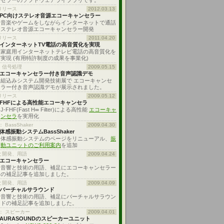
セラーのソフトウェアライブラリです。
リリース
2012.03.13
PC向けステレオ音源エコーキャンセラー
音楽やゲームをしながらインターネットで通話
ステレオ音源エコーキャンセラー開発
リリース
2011.04.20
インターネットTV電話の高音質化を実現
家庭用インターネットテレビ電話の高音質化を
実現 (有用特許制度の成果を事業化)
、信号処理
2009.05.15
エコーキャンセラー付き音声認識デモ
組込みシステム開発技術展で エコーキャンセ
ラー付き音声認識デモが展示されました。
リリース
2009.05.12
FHFによる高性能エコーキャンセラ
J-FHF(Fast H∞ Filter)による高性能
エコーキャ
ンセラ
を実用化
 BassShaker
2009.04.30
体感振動システムBassShaker
体感振動システムのページをリニューアル、
振
動ユニットのご利用案内
を追加
と開発、用語
2009.04.24
エコーキャンセラー
音響と技術の用語、補足にエコーキャンセラー
の補足記事を追加しました。
と開発、用語
2009.04.09
バーチャルサラウンド
音響と技術の用語、補足にバーチャルサラウン
ドの補足記事を追加しました。
： スピーカー
2009.04.01
AURASOUNDのスピーカーユニット