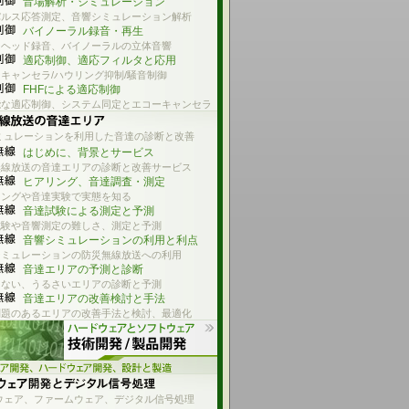
音場解析・シミュレーション
パルス応答測定、音響シミュレーション解析
バイノーラル録音・再生
ーヘッド録音、バイノーラルの立体音響
適応制御、適応フィルタと応用
キャンセラ/ハウリング抑制/騒音制御
FHFによる適応制御
能な適応制御、システム同定とエコーキャンセラ
ミュレーションを利用した音達の診断と改善
はじめに、背景とサービス
無線放送の音達エリアの診断と改善サービス
ヒアリング、音達調査・測定
リングや音達実験で実態を知る
音達試験による測定と予測
試験や音響測定の難しさ、測定と予測
音響シミュレーションの利用と利点
シミュレーションの防災無線放送への利用
音達エリアの予測と診断
えない、うるさいエリアの診断と予測
音達エリアの改善検討と手法
問題のあるエリアの改善手法と検討、最適化
ウェア、ファームウェア、デジタル信号処理