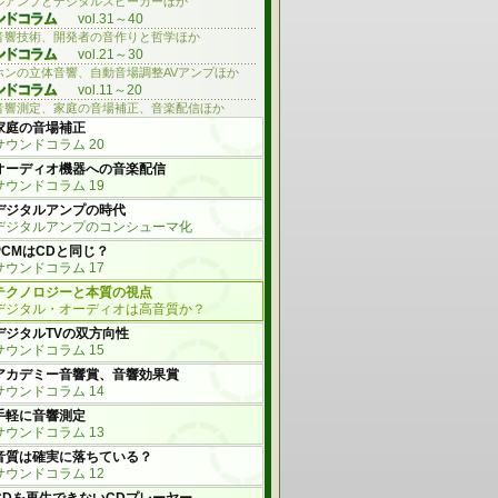
ルアンプとデジタルスピーカーほか
vol.31～40
音響技術、開発者の音作りと哲学ほか
vol.21～30
ホンの立体音響、自動音場調整AVアンプほか
vol.11～20
音響測定、家庭の音場補正、音楽配信ほか
家庭の音場補正
サウンドコラム 20
オーディオ機器への音楽配信
サウンドコラム 19
デジタルアンプの時代
デジタルアンプのコンシューマ化
PCMはCDと同じ？
サウンドコラム 17
テクノロジーと本質の視点
デジタル・オーディオは高音質か？
デジタルTVの双方向性
サウンドコラム 15
アカデミー音響賞、音響効果賞
サウンドコラム 14
手軽に音響測定
サウンドコラム 13
音質は確実に落ちている？
サウンドコラム 12