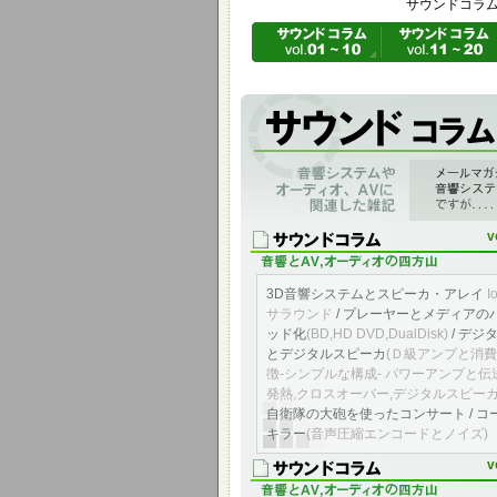
サウンドコラム 
音響システムやオーディオ、AVに関連し
「アメニティ＆サウンド音と快適の空間へ」 v
ものを編集掲載したものです。
v
3D音響システムとスピーカ・アレイ
I
サラウンド
/ プレーヤーとメディアの
ッド化
(BD,HD DVD,DualDisk)
/ デジ
とデジタルスピーカ
(Ｄ級アンプと消費
徴-シンプルな構成- パワーアンプと伝送
発熱,クロスオーバー,デジタルスピーカ
自衛隊の大砲を使ったコンサート / コ
キラー
(音声圧縮エンコードとノイズ)
v