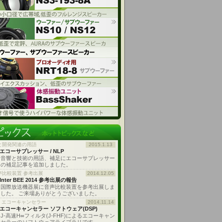
と開発関連の用語
2015.1.13
エコーサプレッサー / NLP
音響と技術の用語、補足にエコーサプレッサー
の補足記事を追加しました。
声比較装置 参考出展
2014.12.05
Inter BEE 2014 参考出展の報告
国際放送機器展に音声比較装置を参考出展しま
した。 ご来場ありがとうございました。
: エコーキャンセラー
2014.11.14
エコーキャンセラー ソフトウェア(DSP)
J-高速H∞フィルタ(J-FHF)によるエコーキャン