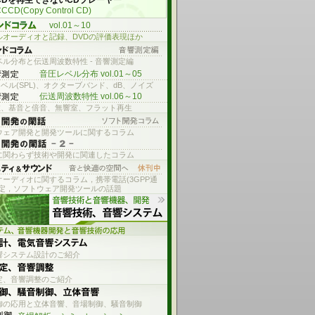
CDを再生できないCDプレーヤー
CCD(Copy Control CD)
vol.01～10
ルオーディオと記録、DVDの評価表現ほか
ル分布と伝送周波数特性 - 音響測定編
音圧レベル分布 vol.01～05
ベル(SPL)、オクターブバンド、dB、ノイズ
伝送周波数特性 vol.06～10
数、基音と倍音、無響室、フラット再生
ウェア開発と開発ツールに関するコラム
に関わらず技術や開発に関連したコラム
オーディオに関するコラム，携帯電話(3GPP通
測定，ソフトウェア開発ツールの話題
響システム設計のご紹介
定、音響調整のご紹介
御の応用と立体音響、音場制御、騒音制御