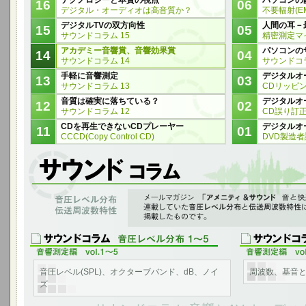
テクノロジーと本質の視点
パソコンの
16
06
デジタル・オーディオは高音質か？
不要輻射(EM
デジタルTVの双方向性
人間の耳－
15
05
サウンドコラム 15
精密測定マ
アカデミー音響賞、音響効果賞
パソコンの
14
04
サウンドコラム 14
サウンドコラ
手軽に音響測定
デジタルオ
13
03
サウンドコラム 13
CDリッピン
音質は確実に落ちている？
デジタルオ
12
02
サウンドコラム 12
CD誤り訂正
CDを再生できないCDプレーヤー
デジタルオ
11
01
CCCD(Copy Control CD)
DVD製造者認識
音響測定、音圧レベル分布、伝送周波数特性
「アメニティ＆サウンド 音と快適の空間へ」のvol.1～10に連載していた
連したコラムをサウンド コラムのページに編集して掲載しました。
音圧レベル(SPL)、オクターブバンド、dB、ノイ
周波数、基音
ズ