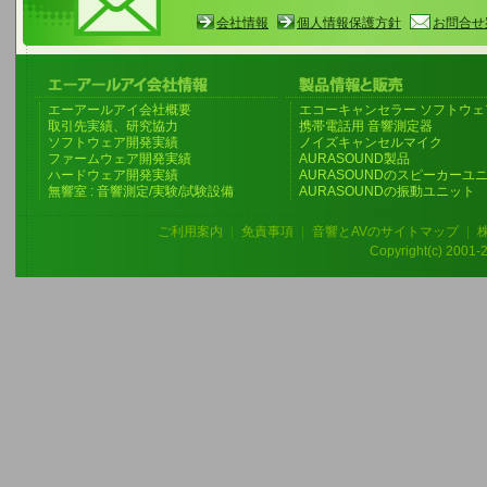
会社情報
個人情報保護方針
お問合せ
エーアールアイ会社概要
エコーキャンセラー ソフトウェ
取引先実績、研究協力
携帯電話用 音響測定器
ソフトウェア開発実績
ノイズキャンセルマイク
ファームウェア開発実績
AURASOUND製品
ハードウェア開発実績
AURASOUNDのスピーカーユ
無響室 : 音響測定/実験/試験設備
AURASOUNDの振動ユニット
ご利用案内
|
免責事項
|
音響とAVのサイトマップ
|
Copyright(c) 2001-20