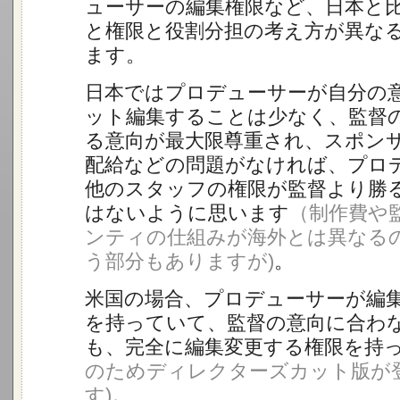
ューサーの編集権限など、日本と
と権限と役割分担の考え方が異な
ます。
日本ではプロデューサーが自分の
ット編集することは少なく、監督
る意向が最大限尊重され、スポン
配給などの問題がなければ、プロ
他のスタッフの権限が監督より勝
はないように思います
（制作費や
ンティの仕組みが海外とは異なる
う部分もありますが)
。
米国の場合、プロデューサーが編
を持っていて、監督の意向に合わ
も、完全に編集変更する権限を持
のためディレクターズカット版が
す)
。