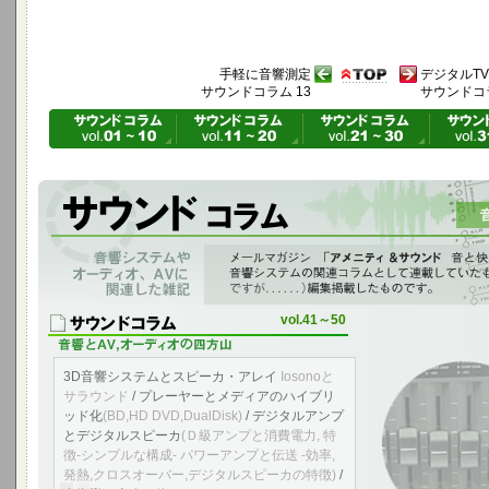
手軽に音響測定
デジタルT
サウンドコラム 13
サウンドコラ
音響システムやオーディオ、AVに関連した雑記
「アメニティ＆サウンド音と快適の空間へ」 vol.12～vol.64に 音響シ
ものを編集掲載したものです。
vol.41～50
3D音響システムとスピーカ・アレイ
Iosonoと
サラウンド
/ プレーヤーとメディアのハイブリ
ッド化
(BD,HD DVD,DualDisk)
/ デジタルアンプ
とデジタルスピーカ
(Ｄ級アンプと消費電力, 特
徴-シンプルな構成- パワーアンプと伝送 -効率,
発熱,クロスオーバー,デジタルスピーカの特徴)
/