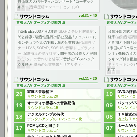
自衛隊の大砲を使ったコンサート / コーデック
キラー
(音声圧縮エンコードとノイズ)
vol.31～40
InterBEE2003とHD放送
(SD,HD,テレビ解像度)
/
音響冷却方式と水
闇と静寂 / 騒音性難聴の防止薬品 / チェンバロに
確率
(自動音場調
タンチョウヅルの羽根 / 海の音響技術
(低周波ソ
と周期と予想 / 
ナー LFAS, SOFAR, SOSUS, 音響トモグラフィ
/ 米国のCD市場
ー, 深層海流の温度計測)
/ 開発者の音作りと発想
ン？ / 機械の音
(デジタルの音作りと哲学)
/ 音効とCGスペクタ
ッキング付き配
クル映画
(映画の音響効果とリアリティ)
ドトラッキング)
BEE
vol.11～20
家庭の音場補正
DVDの評価
20
10
サウンドコラム 20
サウンドコラ
オーディオ機器への音楽配信
パソコンVS
19
09
サウンドコラム 19
サウンドコラ
デジタルアンプの時代
ＴＶ放送の
18
08
デジタルアンプのコンシューマ化
地上波ＴＶ
PCMはCDと同じ？
ホームAV
17
07
サウンドコラム 17
サウンドコラ