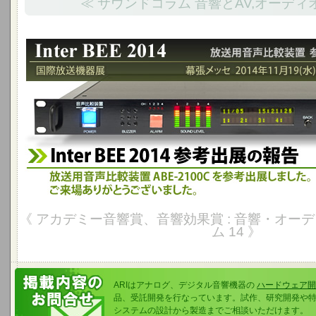
≪ サウンドコラム 音響とAV,オーディ
Inter BEE 2014 参考出品の報告 - 幕張メッセ 2014年11月1
放送用音声比較装置 ABE-2100Cを国際放送機器展に参考出展しました
《 アカデミー音響賞、音響効果賞 : 音響・オーディ
ム 14 》
ARIはアナログ、デジタル音響機器の
ハードウェア開
品、受託開発を行なっています。試作、研究開発や
システムの設計から製造までご相談いただけます。