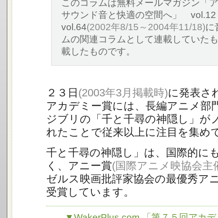
このコラムは無料メールマガジン「
サウンド音と快適の空間へ」 vol.12
vol.64
(2002年8/15～2004年11/18)
に
ムの関連コラムとして連載していた
載したものです。
２３日
(2003年3月掲載時)
に発表さ
アカデミー賞には、長編アニメ部
ジブリの「千と千尋の神隠し」が
れたことで従来以上に注目を集め
千と千尋の神隠し」は、国際的に
く、アニー賞
(国際アニメ映協会主催
ゼルス映画批評家協会の最優秀ア
受賞しています。
▼WakerPlus.com 「第７５回アカ