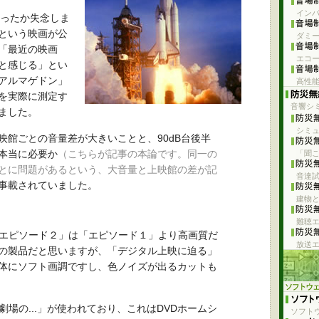
イン
だったか失念しま
という映画が公
ダミ
「最近の映画
エコー
と感じる」とい
アルマゲドン」
高性
を実際に測定す
音響シ
ました。
シミ
映館ごとの音量差が大きいことと、90dB台後半
本当に必要か
（こちらが記事の本論です。同一の
「聞こ
とに問題があるという、大音量と上映館の差が記
音達
事載されていました。
建物
難聴
 エピソード２」は「エピソード１」より高画質だ
放送
の製品だと思いますが、「デジタル上映に迫る」
体にソフト画調ですし、色ノイズが出るカットも
劇場の...」が使われており、これはDVDホームシ
ソフト