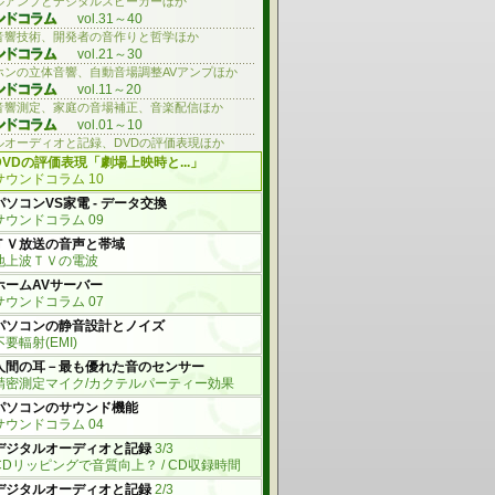
ルアンプとデジタルスピーカーほか
vol.31～40
音響技術、開発者の音作りと哲学ほか
vol.21～30
ホンの立体音響、自動音場調整AVアンプほか
vol.11～20
音響測定、家庭の音場補正、音楽配信ほか
vol.01～10
ルオーディオと記録、DVDの評価表現ほか
DVDの評価表現「劇場上映時と...」
サウンドコラム 10
パソコンVS家電 - データ交換
サウンドコラム 09
ＴＶ放送の音声と帯域
地上波ＴＶの電波
ホームAVサーバー
サウンドコラム 07
パソコンの静音設計とノイズ
不要輻射(EMI)
人間の耳－最も優れた音のセンサー
精密測定マイク/カクテルパーティー効果
パソコンのサウンド機能
サウンドコラム 04
デジタルオーディオと記録
3/3
CDリッピングで音質向上？ / CD収録時間
デジタルオーディオと記録
2/3