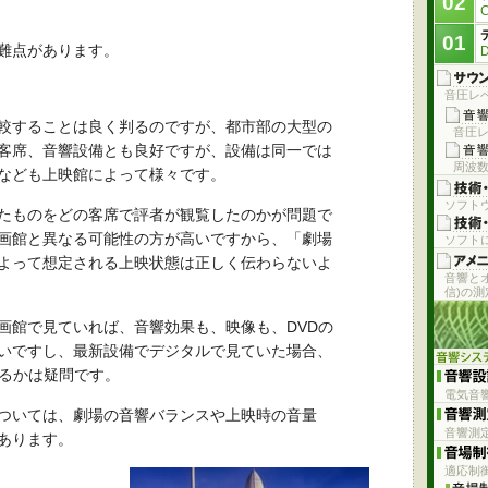
02
01
難点があります。
音圧レベ
較することは良く判るのですが、都市部の大型の
音圧レ
客席、音響設備とも良好ですが、設備は同一では
周波
なども上映館によって様々です。
ソフト
たものをどの客席で評者が観覧したのかが問題で
画館と異なる可能性の方が高いですから、「劇場
ソフト
よって想定される上映状態は正しく伝わらないよ
音響と
信)の
画館で見ていれば、音響効果も、映像も、DVDの
いですし、最新設備でデジタルで見ていた場合、
えるかは疑問です。
電気音
ついては、劇場の音響バランスや上映時の音量
音響測
あります。
適応制