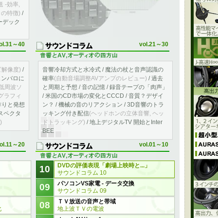
 -効率,
の特徴)
/
ーデック
ol.31～40
vol.21～30
ビ解像度)
/
音響冷却方式と水冷式 / 魔法の杖と音声認識の
チェンバロに
確率
(自動音場調整AVアンプのレビュー)
/ 過去
(低周波ソ
と周期と予想 / 音の記憶 / 録音テープの「肉声」
トモグラフィ
/ 米国のCD市場の変化とCCCD / 音質？デザイ
作りと発想
ン？ / 機械の音のリアクション / 3D音響のトラ
Gスペクタ
ッキング付き配信
(ヘッドホンの立体音響, ヘッ
)
ドトラッキング)
/ 地上デジタルTV 開始とInter
BEE
ol.11～20
vol.01～10
DVDの評価表現「劇場上映時と...」
10
サウンドコラム 10
パソコンVS家電 - データ交換
09
サウンドコラム 09
ＴＶ放送の音声と帯域
08
化
地上波ＴＶの電波