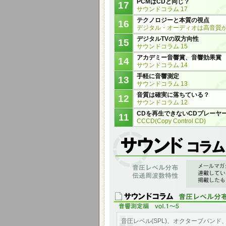
PCMはCDと同じ？
17
サウンドコラム 17
テクノロジーと本質の視点
16
デジタル・オーディオは高音質
デジタルTVの双方向性
15
サウンドコラム 15
アカデミー音響賞、音響効果賞
14
サウンドコラム 14
手軽に音響測定
13
サウンドコラム 13
音質は確実に落ちている？
12
サウンドコラム 12
CDを再生できないCDプレーヤ
11
CCCD(Copy Control CD)
音響測定、音圧レベル分布、伝送周波数特
「アメニティ＆サウンド 音と快適の空間へ」
連したコラムをサウンド コラムのページ
音圧レベル(SPL)、オクターブバンド