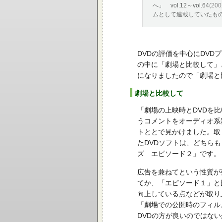
へ」 vol.12～vol.64
(20
ムとして連載していたも
DVDの評価を中心にDV
の中に「劇場と比較して」
になりましたので「劇場と
劇場と比較して
「劇場の上映時とDVDを比較
うコメントをオーディオ系
トととで見かけました。取
たDVDソフトは、どちら
ズ エピソード２」です。
広告を兼ねてという性質が
てか、「エピソード１」と
向上している点などが取り
「劇場での公開時のフィル
DVDの方が良いのではな