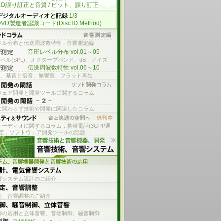
CD誤り訂正と音質 / ピット、誤り訂正
デジタルオーディオと記録
1/3
DVD製造者認識コード(Disc ID Method)
ル分布と伝送周波数特性 - 音響測定編
音圧レベル分布 vol.01～05
ベル(SPL)、オクターブバンド、dB、ノイズ
伝送周波数特性 vol.06～10
数、基音と倍音、無響室、フラット再生
ウェア開発と開発ツールに関するコラム
に関わらず技術や開発に関連したコラム
オーディオに関するコラム，携帯電話(3GPP通
測定，ソフトウェア開発ツールの話題
響システム設計のご紹介
定、音響調整のご紹介
御の応用と立体音響、音場制御、騒音制御