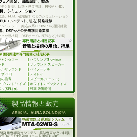
発と制御、回路・基盤設計、FPGAとHDL
素法、FEM、磁場解析などのシミュレーション
エンベデット、組込み系CPU/MPUの開発経験
ックや規格別、DSPボードの実装など技術別
キャンセラー
ハウリング(Howling)
ンド
サラウンド スピーカー
ャルサラウンド
バイノーラル
 / EQ
ディレイ
定の信号
スピーカ(ユニット)
ーブバンド/ノイズ
ホワイト / ピンクノイズ
ル(SPL) 他
残響,残響時間