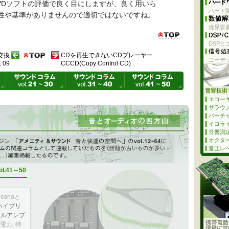
VDソフトの評価で良く目にしますが、良く用いら
ハード開
客観性や基準がありませんので適切ではないですね。
境界要
DSPと
交換
CDを再生できないCDプレーヤー
コーデ
09
CCCD(Copy Control CD)
エコー
サラウ
バーチ
イコライザ
た雑記
音響測
ol.12～vol.64に 音響システムの関連コラムとして連載していた
オクタ
音圧レベ
ol.41～50
osonoと
ハイブリ
タルアンプ
電力, 特