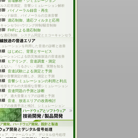
音場解析・シミュレーション
パルス応答測定、音響シミュレーション解析
バイノーラル録音・再生
ーヘッド録音、バイノーラルの立体音響
適応制御、適応フィルタと応用
キャンセラ/ハウリング抑制/騒音制御
FHFによる適応制御
能な適応制御、システム同定とエコーキャンセラ
ミュレーションを利用した音達の診断と改善
はじめに、背景とサービス
ュレーションによる防災無線放送の音達改善
ヒアリング、音達調査・測定
えない」「うるさい」- 調査、実態を知る
音達試験による測定と予測
試験や音響測定の難しさ、測定と予測
音響シミュレーションの利用と利点
と地形モデルの大規模な音響シミュレーション
音達問題の予測と診断
エリア、過大音量エリアの診断と予測
音達、放送エリアの改善検討
エリアの改善手法と検討、シミュレーション
ウェア、ファームウェア、デジタル信号処理