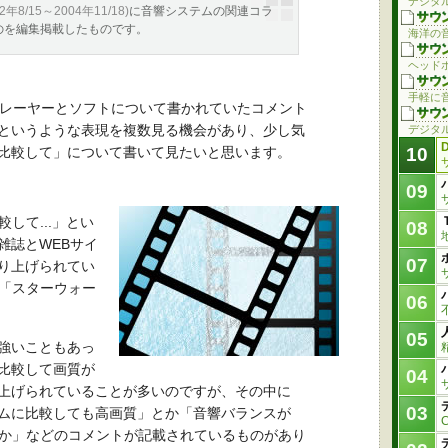
デジタ
02年8/15～2004年11/18)
に音響システムの関連コラ
のを編集掲載したものです。
海洋の
ヘッド
手軽に
Dプレーヤーとソフトについて書かれていたコメント
というような表現を複数見る機会があり、少し気
デジタ
比較して」について書いて見たいと思います。
10
09
して...」とい
08
雑誌とWEBサイ
07
り上げられてい
も「スターウォー
06
05
強いこともあっ
比較して画質が
04
上げられていることが多いのですが、その中に
03
ムに比較しても高画質」とか「音響バランスが
いか」などのコメントが記載されているものがあり