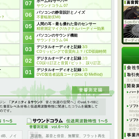
ホームAVサーバー
07
サウンドコラム 07
パソコンの静音設計とノイズ
06
か？
不要輻射(EMI)
人間の耳－最も優れた音のセンサー
05
精密測定マイク/カクテルパーティー効果
パソコンのサウンド機能
04
サウンドコラム 04
デジタルオーディオと記録
3/3
03
CDリッピングで音質向上？ / CD収録時間
デジタルオーディオと記録
2/3
02
CD誤り訂正と音質 / ピット、誤り訂正
ー
デジタルオーディオと記録
1/3
01
DVD製造者認識コード(Disc ID Method)
主な製
性
ハー
のvol.1～10に連載していた 音圧レベル分布と伝送周波数特性に関
ショ
に編集して掲載しました。
Win
ード制
組み込
処理
、dB、ノイ
周波数、基音と倍音、無響室、フラット再生