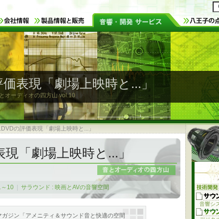
評価表現「劇場上映時と...」
音とオーディオの四方山
vol.10
0.DVDの評価表現「劇場上映時と...」
表現「劇場上映時と...」
1～10
|
サラウンド : 映画とAVの音響空間
音響シ
マガジン「アメニティ＆サウンド音と快適の空間