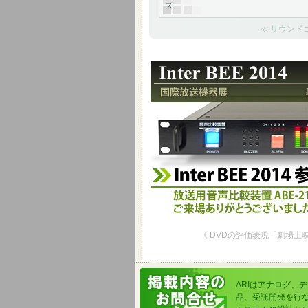
ズ
≪ サウンド
Inter BEE 2014 参考
放送用音声比較装置 ABE-2100Cを
《 DVDの評価表現「劇場上映時と
ARIはアナログ、
品、受託開発を行