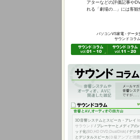
アターなどの評価記事やD
れる「劇場の...」には
パソコンVS家電 - データ
サウンドコラム 
音響システムやオーディオ、AVに関連し
「アメニティ＆サウンド音と快適の空間へ」 v
ものを編集掲載したものです。
v
3D音響システムとスピーカ・アレイ
I
サラウンド
/ プレーヤーとメディアの
ッド化
(BD,HD DVD,DualDisk)
/ デジ
とデジタルスピーカ
(Ｄ級アンプと消費