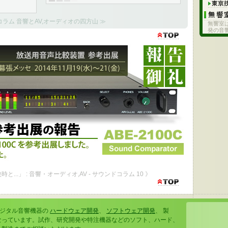
コラム 音響とAV,オーディオの四方山 ≫
無響室
発の音
出品の報告 - 幕張メッセ 2014年11月19日(水)～21日(金)
国際放送機器展に参考出展しました。 ご来場ありがとうございました。
...」 : 音響・オーディオ,AV - サウンドコラム 10 》
デジタル音響機器の
ハードウェア開発
、
ソフトウェア開発
、 製
なっています。試作、研究開発や特注機器などのソフト、ハード、