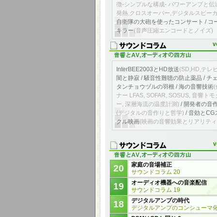
徴-シンプルな構成- パワーアンプと伝送
発熱,クロスオーバー,デジタルスピーカ
自衛隊の大砲を使ったコンサート / コ
キラー
(音声圧縮エンコードとノイズ)
v
InterBEE2003とHD放送
(SD,HD,テレ
闇と静寂 / 騒音性難聴の防止薬品 / 
タンチョウヅルの羽根 / 海の音響技術
ナー LFAS, SOFAR, SOSUS, 音響
ー, 深層海流の温度計測)
/ 開発者の音
(デジタルの音作りと哲学)
/ 音効とC
クル映画
(映画の音響効果とリアリティ
v
家庭の音場補正
20
サウンドコラム 20
オーディオ機器への音楽配信
19
サウンドコラム 19
デジタルアンプの時代
18
デジタルアンプのコンシューマ