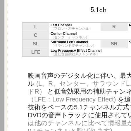
Left Channel
R
L
R
（フロント左チャンネル）
Center Channel
C
（センターチャンネル）
Surround Left Channel
S
SL
SR
（サラウンド左チャンネル）
Low Frequency Effect Channel
LFE
（重低音強調効果チャンネル）
映画音声のデジタル化に伴い、最大
ル
(L、R、センター、サラウンド
ドR）
と低音効果用の補助チャン
（LFE：Low Frequency Effect)
を追
技術をベースの5.1チャンネル方
DVDの音声トラックに使用されて
は他のチャンネルに比べて情報量
0.1チャンネルと呼ばれます)
。