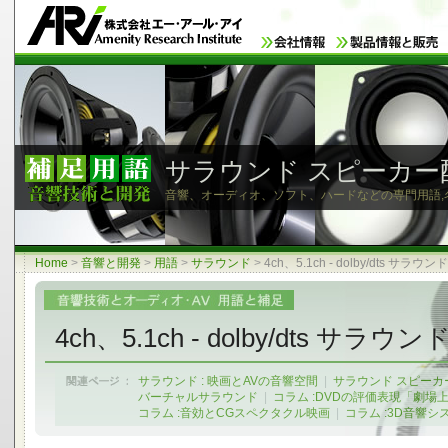
サラウンド スピーカー配
音響、オーディオ、ソフト、ハードなどの専門用語,
Home
>
音響と開発
>
用語
>
サラウンド
>
4ch、5.1ch - dolby/dts サラウンド
4ch、5.1ch - dolby/dts サラウン
サラウンド : 映画とAVの音響空間
|
サラウンド スピーカ
バーチャルサラウンド
|
コラム :DVDの評価表現「劇場上映
コラム :音効とCGスペクタクル映画
|
コラム :3D音響