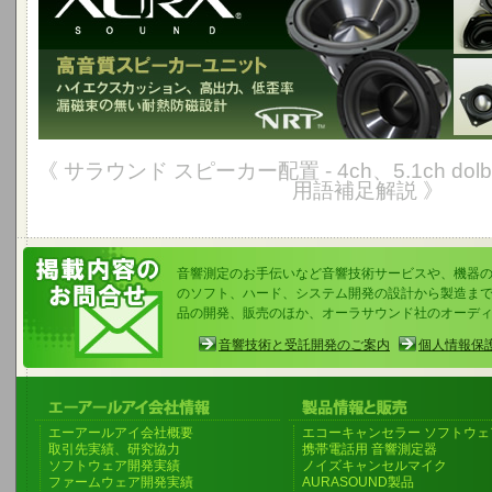
《 サラウンド スピーカー配置 - 4ch、5.1ch dolb
用語補足解説 》
音響測定のお手伝いなど音響技術サービスや、機器
のソフト、ハード、システム開発の設計から製造まで
品の開発、販売のほか、オーラサウンド社のオーデ
音響技術と受託開発のご案内
個人情報保
エーアールアイ会社概要
エコーキャンセラー ソフトウェ
取引先実績、研究協力
携帯電話用 音響測定器
ソフトウェア開発実績
ノイズキャンセルマイク
ファームウェア開発実績
AURASOUND製品