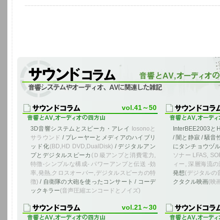
音響システムやオーディオ、AVに関連した雑記
vol.41～50
3D音響システムとスピーカ・アレイ
Iosonoと
InterBEE2003
サラウンド
/ プレーヤーとメディアのハイブリ
/ 闇と静寂 / 騒
ッド化
(BD,HD DVD,DualDisk)
/ デジタルアン
にタンチョウヅル
プとデジタルスピーカ
(Ｄ級アンプと消費電力,
ソナー LFAS, S
特徴-シンプルな構成- パワーアンプと伝送 -効
ィー, 深層海流の
率,発熱,クロスオーバー,デジタルスピーカの特
発想
(デジタルの
徴)
/ 自衛隊の大砲を使ったコンサート / コーデ
クタクル映画
(映
ックキラー
(音声圧縮エンコードとノイズ)
vol.21～30