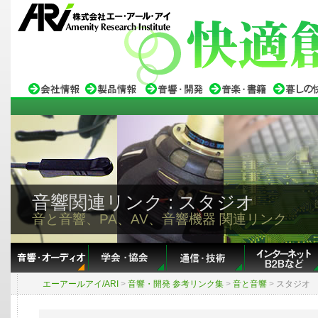
音響関連リンク : スタジオ
音と音響、PA、AV、音響機器 関連リンク
エーアールアイ/ARI
>
音響・開発 参考リンク集
>
音と音響
>
スタジオ