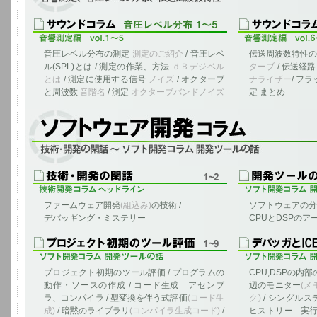
音圧レベル分布の測定
測定のご紹介
/ 音圧レベ
伝送周波数特性
ル(SPL)とは / 測定の作業、方法
ｄＢデジベル
ターブ
/ 伝送経路
とは
/ 測定に使用する信号
ノイズ
/ オクターブ
ナライザー
/ フ
と周波数
音階名
/ 測定
オクターブバンドノイズ
定 まとめ
ソフトウェア開発、とツールに関する雑記
ファームウェア開発
(組込み)
の技術 /
ソフトウェアの分類
デバッギング・ミステリー
CPUとDSPの
プロジェクト初期のツール評価 / プログラムの
CPU,DSPの内
動作・ソースの作成 / コード生成 アセンブ
辺のモニター
(メ
ラ、コンパイラ / 型変換を伴う式評価
(コード生
ク)
/ シングルス
成)
/ 暗黙のライブラリ
(コンパイラ生成コード)
/
ヒストリー - 実