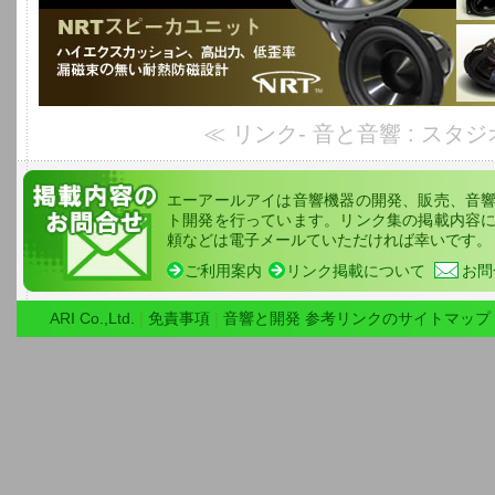
≪ リンク- 音と音響 : スタジ
エーアールアイは音響機器の開発、販売、音
ト開発を行っています。リンク集の掲載内容
頼などは電子メールていただければ幸いです。
ご利用案内
リンク掲載について
お問
ARI Co.,Ltd.
|
免責事項
|
音響と開発 参考リンクのサイトマップ