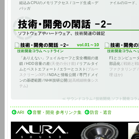
組込みCPUのメモリアクセス / コード生成～デ
ァイルのロード、セ
バッガ
ソフトウェア、ハードウェア、技術に関する雑記
vol.01～10
「ありえない」フェイルセーフと安全機能の連
F1とコンピュータ
鎖 / HDD容量の差
(天使の分け前)
/ リアルタイ
部品化
( 戦術と戦
ムとベストエフォート / エラーとコスト
(ブルー
ファクタリング /
スクリーン/XP)
/ NDAと情報公開 / 専門ドメイ
理 ほか)
ンの基礎範囲 / NHK技研公開
(超高精細映像シス
テム)
≪ サウンドコラム / 技術開発,ソフト開発コラ
ARI
音響・開発 参考リンク集
防音・遮音