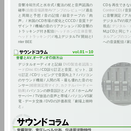
音響冷却方式と水冷式 / 魔法の杖と音声認識の
CDを再生できな
確率
(自動音場調整AVアンプのレビュー)
/ 過去
Control CD)
/ 音
と周期と予想 / 音の記憶 / 録音テープの「肉
に音響測定 / ア
声」 / 米国のCD市場の変化とCCCD / 音質？デ
デジタルTVの双方
ザイン？ / 機械の音のリアクション / 3D音響の
視点
( デジタル
トラッキング付き配信
(ヘッドホンの立体音響,
MはCDと同じ？
ヘッドトラッキング)
/ 地上デジタルTV 開始とI
タルアンプのコン
nter BEE
への音楽配信 / 
vol.01～10
デジタルオーディオと記録
DVD製造者認識コ
ード(Disc ID)
/ CD誤り訂正と音質、ピット、誤
り訂正 / CDリッピングで音質向上？ / パソコン
のサウンド機能 / 人間の耳－最も優れた音のセ
ンサー
(精密測定用マイク, カクテルパーティー
効果)
/ パソコンの静音設計とノイズ / ホームAV
サーバー / TV放送の音声と帯域 / パソコンVS家
電 - データ交換 / DVDの評価表現「劇場上映時
と」
音響測定、音圧レベル分布、伝送周波数特性