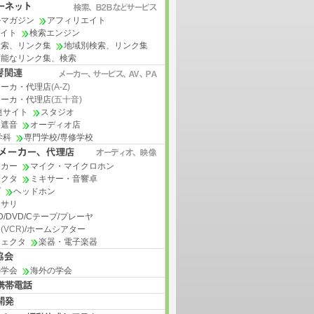
ルマガジン
アフィリエイト
サイト
検索エンジン
検索、リンク集
地域別検索、リンク集
可能なリンク集、検索
メーカ・代理店
(A-Z)
メーカ・代理店
(五十音)
連サイト
スタジオ
・遮音
オーディオ店
学科
専門学校/専修学校
ーカー
マイク・マイクロホン
ェクタ
ミキサー・音響卓
プ
ヘッドホン
セサリ
MD/DVD/Cテープ/プレーヤ
オ
(VCR)
/ホームシアター
ジェクタ
楽器・電子楽器
の学会
海外の学会