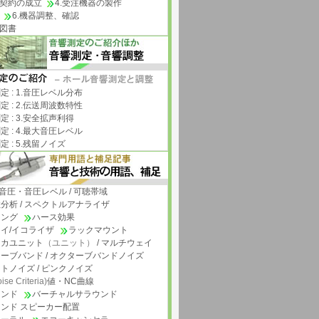
注契約の成立
4.受注機器の製作
6.機器調整、確認
成図書
定 : 1.音圧レベル分布
定 : 2.伝送周波数特性
定 : 3.安全拡声利得
定 : 4.最大音圧レベル
定 : 5.残留ノイズ
/ 音圧・音圧レベル / 可聴帯域
分析 / スペクトルアナライザ
リング
ハース効果
イ/イコライザ
ラックマウント
ーカユニット
（ユニット）
/ マルチウェイ
ーブバンド / オクターブバンドノイズ
トノイズ / ピンクノイズ
ise Criteria)
値・NC曲線
ウンド
バーチャルサラウンド
ンド スピーカー配置