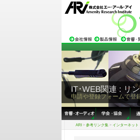
IT･WEB関連 :
申請や登録フォームで登
ARI
>
参考リンク集
>
インターネット