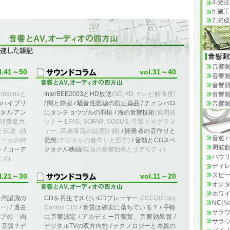
3.受
5.施工
7.完
た雑記
音響測
l.41～50
vol.31～40
音響測
音響測
イ
Iosonoと
InterBEE2003とHD放送
(SD,HD,テレビ解像度)
音響測
のハイブリ
/ 闇と静寂 / 騒音性難聴の防止薬品 / チェンバロ
音響測
ジタルアン
にタンチョウヅルの羽根 / 海の音響技術
(低周波
消費電力,
ソナー LFAS, SOFAR, SOSUS, 音響トモグラフ
伝送 -効
ィー, 深層海流の温度計測)
/ 開発者の音作りと
音速 
ピーカの特
発想
(デジタルの音作りと哲学)
/ 音効とCGスペ
周波数
/ コーデ
クタクル映画
(映画の音響効果とリアリティ)
ハウ
ズ)
ディレ
スピ
l.21～30
vol.11～20
オクタ
ホワイ
音声認識の
CDを再生できないCDプレーヤー
CCCD(Copy
NC
(No
ー)
/ 過去
Control CD)
/ 音質は確実に落ちている？ / 手軽
サラ
ープの「肉
に音響測定 / アカデミー音響賞、音響効果賞 /
サラウ
/ 音質？デ
デジタルTVの双方向性 / テクノロジーと本質の