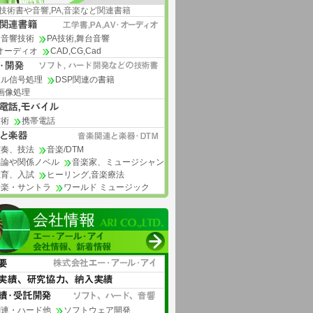
技術書や音響,PA,音楽など関連書籍
・音響技術
PA技術,舞台音響
i オーディオ
CAD,CG,Cad
タル信号処理
DSP関連の書籍
画像処理
技術
携帯電話
演奏、技法
音楽/DTM
評論や関係ノベル
音楽家、ミュージシャン
教育、入試
ヒーリング,音楽療法
音楽・サントラ
ワールド ミュージック
関連・ハード他
ソフトウェア開発