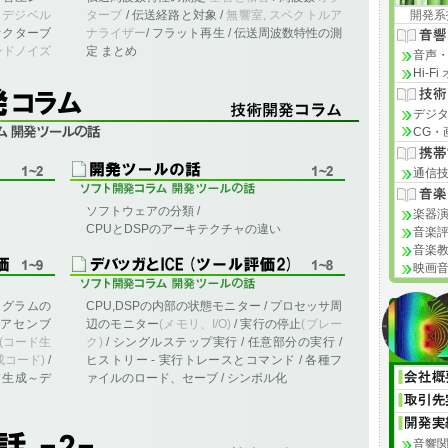
Ｂデジベル
ターブ
/ 伝送経路と対象 /
無響室, スペクトルア
開発系
 オクターブ
ナライザー
/ フラット再生 / 伝送周波数特性の測
ンドノイズ
定 まとめ
音声
Hi-F
デジ
CG・
記
通信
ソフトウェアの分類 /
楽器
CPUとDSPのアーキテクチャの違い
音楽
音楽
映画
ログラムの
CPU,DSPの内部の状態モニター / プロセッサ周
 アセンブ
辺のモニター
(メモリ、I/O)
/ 実行の停止
(ブレー
(コード生
ク)
/ シングルステップ実行 / 任意部分の実行 /
成コード)
/
ヒストリー - 実行トレースとコマンド / 各種フ
ド生成～デ
ァイルのロード、セーブ / シンボル化
音響