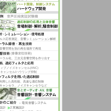
ルス応答測定、音響シミュレーション解析
音響空間を別の再生場所で再現
ーラル化、三次元音響空間を作り出す
ィブノイズキャンセル(ANC)
キャンセル/ハウリング抑制
を利用した高性能、高速な適応制御
キャンセラ、ノイズキャンセラなど
本設計
2.実施設計