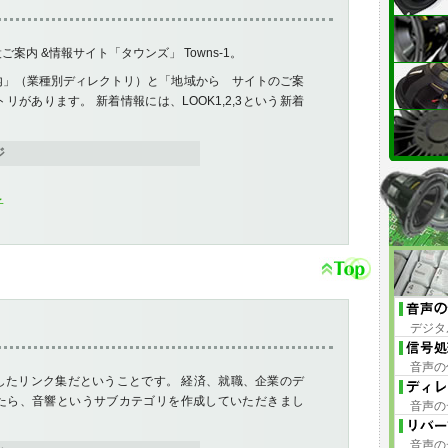
案内 &情報サイト「タウンズ」 Towns-1。
内」（業種別ディレクトリ）と「地域から サイトのご案
があります。 新着情報には、LOOK1,2,3という新着
。
ジ
子
デジタ
音声の
したリンク集だということです。 経済、就職、企業のデ
たら、音響というサブカテゴリを作成していただきまし
音声の
音声の