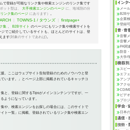
ムで登録が可能なリンク集や検索エンジンのリンク集です
ボット型は、
大手検索エンジンのページ
に、地域別の分
メー
別リンク集のページ
にあります）
。
B2B
企業
EARCH
|
TOWNS-1 / タウンズ
|
firstpage+
登録
ク集
、
B2Bサイト
のページにもリンク集や検索サイトを
ージでご紹介しているサイトも、ほとんどのサイトは、登
音響
えます
(対象のサイトであれば)
。
音響
PA関
防音
大学/
スピ
支援。ここはウェブサイト告知登録のためのノウハウと登
エフ
れています。」とページ上部に掲載されているキャッチコ
アン
アク
CD/
集と、登録に関するTipsがメインコンテンツですが、一
ビデ
きるようになっています。
プロ
ク集や、検索エンジンをお探しの場合には、このサイトで
日本
サイト一覧」に掲載、登録されているリンク集や検索エン
。