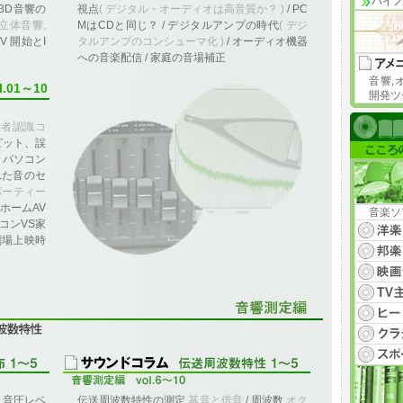
バイ
 3D音響の
視点
( デジタル・オーディオは高音質か？ )
/ PC
立体音響,
MはCDと同じ？ / デジタルアンプの時代
( デジ
V 開始とI
タルアンプのコンシューマ化 )
/ オーディオ機器
への音楽配信 / 家庭の音場補正
音響,
l.01～10
開発ツ
造者認識コ
ピット、誤
/ パソコン
れた音のセ
パーティー
 ホームAV
音楽ソ
ソコンVS家
「劇場上映時
特性
/ 音圧レベ
伝送周波数特性の測定
基音と倍音
/ 周波数
オク