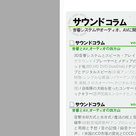
音響システムやオーディオ、AVに関連し
vo
3D音響システムとスピーカ・アレ
サラウンド
/ プレーヤーとメディア
ッド化
(BD,HD DVD,DualDisk)
/ デ
プとデジタルスピーカ
(Ｄ級アンプと
特徴-シンプルな構成- パワーアンプと
率,発熱,クロスオーバー,デジタルス
徴)
/ 自衛隊の大砲を使ったコンサート 
ックキラー
(音声圧縮エンコードとノイ
vo
音響冷却方式と水冷式 / 魔法の杖と
確率
(自動音場調整AVアンプのレビュ
と周期と予想 / 音の記憶 / 録音テ
声」 / 米国のCD市場の変化とCCCD 