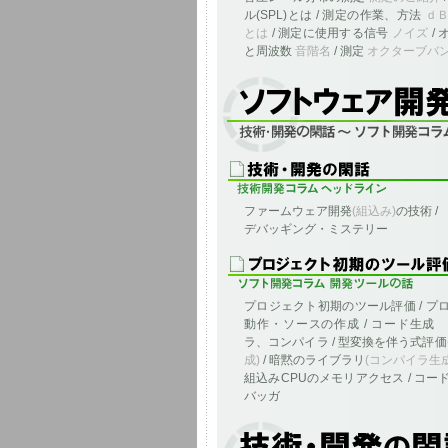
ル(SPL)とは / 測定の作業、方法
ｄ
とは
/ 測定に使用する信号
ノイズ
/
と周波数
音階名
/ 測定
オクターブバ
ソフトウェア開発、とツールに関する雑
ファームウェア開発
(組込み)
の技術 /
デバッギング・ミステリー
プロジェクト初期のツール評価 / プ
動作・ソースの作成 / コード生成
ラ、コンパイラ / 型変換を伴う式評価
成)
/ 暗黙のライブラリ
(コンパイラ生
組込みCPUのメモリアクセス / コー
バッガ