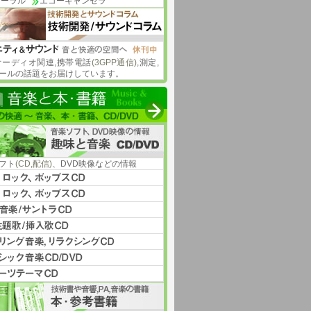
ノーラル
エコーキャンセラ
オーディオ関連,携帯電話
(3GPP通信)
,測定,
ールの話題をお届けしています。
フト
(CD,配信)
、DVD映像などの情報