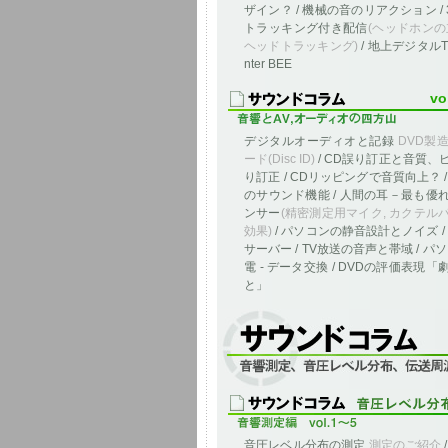
ザイン？ / 機械の音のリアクション /
トラッキング付き配信
(ヘッドホンの
ヘッドトラッキング)
/ 地上デジタルT
nter BEE
vo
デジタルオーディオと記録
DVD製
ード(Disc ID)
/ CD誤り訂正と音質、
り訂正 / CDリッピングで音質向上？ 
のサウンド機能 / 人間の耳－最も優
ンサー
(精密測定用マイク, カクテル
効果)
/ パソコンの静音設計とノイズ /
サーバー / TV放送の音声と帯域 / パ
電 - データ交換 / DVDの評価表現
と」
音響測定、音圧レベル分布、伝送周波数
音圧レベル分布の測定
測定のご紹介