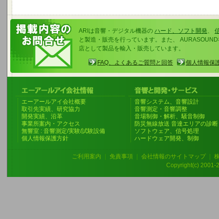
ARIは音響・デジタル機器の
ハード、ソフト開発
、
と製造・販売を行っています。また、 AURASOU
店として製品を輸入・販売しています。
FAQ、よくあるご質問と回答
個人情報保
エーアールアイ会社概要
音響システム、音響設計
取引先実績、研究協力
音響測定・音響調整
開発実績、沿革
音場制御・解析、騒音制御
事業所案内・アクセス
防災無線放送 音達エリアの診断
無響室 : 音響測定/実験/試験設備
ソフトウェア、信号処理
個人情報保護方針
ハードウェア開発、制御
ご利用案内
|
免責事項
|
会社情報のサイトマップ
|
Copyright(c) 2001-20