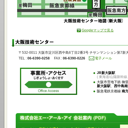
Googleマップで見る
〒532-0011 大阪市淀川区西中島6丁目2番3号 チサンマンション第7新大
TEL :
06-6390-0258
FAX :
06-6390-0226
電子メール
JR新大阪駅
( 東海道/山陽新幹線
大阪市営地下鉄 御
新大阪駅
、
西中島南
阪急電鉄京都線
南