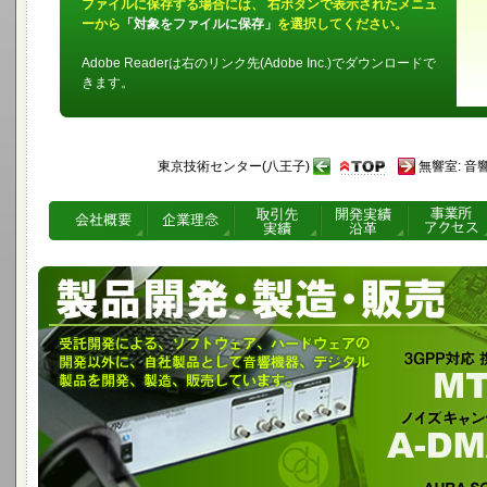
ファイルに保存する場合には、 右ボタンで表示されたメニュ
ーから
「対象をファイルに保存」
を選択してください。
Adobe Readerは右のリンク先(Adobe Inc.)でダウンロードで
きます。
東京技術センター(八王子)
無響室: 
受託開発によるソフト、ハード開発以外に音響機器製品を開発、製造、販売
ド社のプロオーディオ製品の代理店として、スピーカユニット、振動 ユニ
3GPP対応携帯電話開発用オーディオアナライザ
MTA-02WB-S
ノイズキャンセルマイクロホンモジュール
A-DMA-001/002
AURA SOUND のスピーカーユニット
NRT & Whisper Technology
AURA SOUND の体感振動ユニット
BassShaker