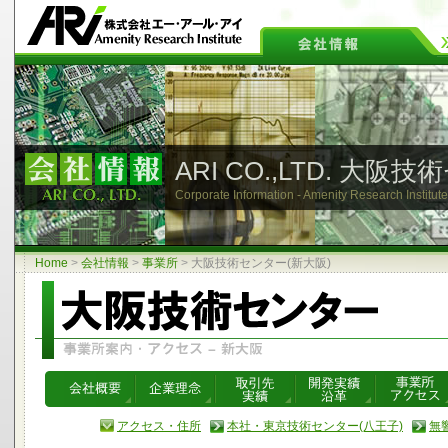
ARI CO.,LTD. 大阪
Corporate Information - Amenity Research Institute
Home
>
会社情報
>
事業所
>
大阪技術センター
(新大阪)
アクセス・住所
本社・東京技術センター(八王子)
無