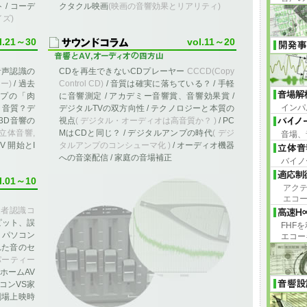
/ コーデ
クタクル映画
(映画の音響効果とリアリティ)
ズ)
l.21～30
vol.11～20
音声認識の
CDを再生できないCDプレーヤー
CCCD(Copy
ー)
/ 過去
Control CD)
/ 音質は確実に落ちている？ / 手軽
ープの「肉
に音響測定 / アカデミー音響賞、音響効果賞 /
インパ
/ 音質？デ
デジタルTVの双方向性 / テクノロジーと本質の
 3D音響の
視点
( デジタル・オーディオは高音質か？ )
/ PC
立体音響,
MはCDと同じ？ / デジタルアンプの時代
( デジ
音場、
V 開始とI
タルアンプのコンシューマ化 )
/ オーディオ機器
への音楽配信 / 家庭の音場補正
バイノ
l.01～10
アクテ
エコー
造者認識コ
ピット、誤
FHF
/ パソコン
エコー
れた音のセ
パーティー
 ホームAV
ソコンVS家
「劇場上映時