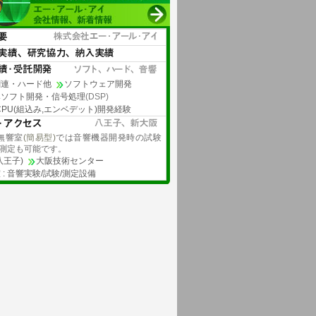
関連・ハード他
ソフトウェア開発
みソフト開発・信号処理
(DSP)
/CPU(組込み,エンベデット)開発経験
の無響室
(簡易型)
では音響機器開発時の試験
測定も可能です。
八王子)
大阪技術センター
 : 音響実験/試験/測定設備