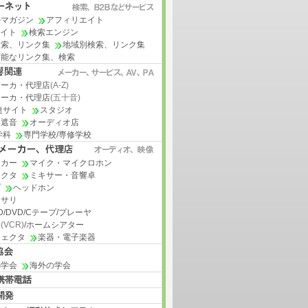
ルマガジン
アフィリエイト
サイト
検索エンジン
検索、リンク集
地域別検索、リンク集
可能なリンク集、検索
メーカ・代理店
(A-Z)
メーカ・代理店
(五十音)
連サイト
スタジオ
・遮音
オーディオ店
学科
専門学校/専修学校
ーカー
マイク・マイクロホン
ェクタ
ミキサー・音響卓
プ
ヘッドホン
セサリ
MD/DVD/Cテープ/プレーヤ
オ
(VCR)
/ホームシアター
ジェクタ
楽器・電子楽器
の学会
海外の学会