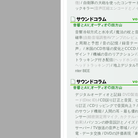
徴)
/ 自衛隊の大砲を使ったコンサート 
ックキラー
(音声圧縮エンコードとノイ
vo
音響冷却方式と水冷式 / 魔法の杖と
確率
(自動音場調整AVアンプのレビュ
と周期と予想 / 音の記憶 / 録音テ
声」 / 米国のCD市場の変化とCCCD 
ザイン？ / 機械の音のリアクション /
トラッキング付き配信
(ヘッドホンの
ヘッドトラッキング)
/ 地上デジタルT
nter BEE
vo
デジタルオーディオと記録
DVD製
ード(Disc ID)
/ CD誤り訂正と音質、
り訂正 / CDリッピングで音質向上？ 
のサウンド機能 / 人間の耳－最も優
ンサー
(精密測定用マイク, カクテル
効果)
/ パソコンの静音設計とノイズ /
サーバー / TV放送の音声と帯域 / パ
電 - データ交換 / DVDの評価表現