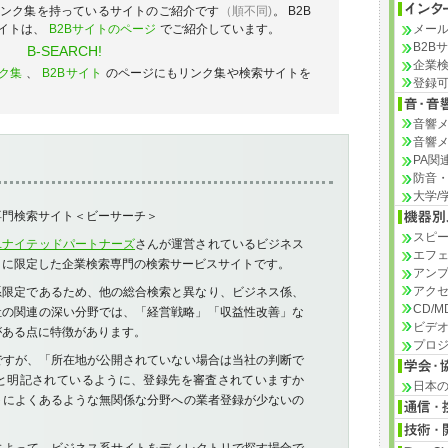
リンク集を持っているサイトのご紹介です
（順不同)
。 B2B
イトは、
B2Bサイトのページ
でご紹介しています。
メー
B2B
B-SEARCH!
企業
ク集
、
B2Bサイト
のページにもリンク集や検索サイトを
登録
音響
音響
PA関
防音
大学/
専門検索サイト＜ビーサーチ＞
スピ
ユナイテッドパートナーズ
さんが運営されているビジネス
エフ
トに限定した企業検索専門の検索サービスサイトです。
アン
アク
系限定であるため、他の総合検索と異なり、ビジネス係、
CD/
社の関連の深い分野では、「経営戦略」「収益性改善」な
ビデ
がある点に特徴があります。
プロ
ですが、「所在地が公開されていない場合は当社の判断で
と明記されているように、登録先を審査されていますか
日本
トによくあるような無関係な分野への業者登録が少ないの