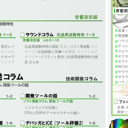
特性
音速 
周波数
ハウ
ディレ
/ 音圧レベ
伝送周波数特性の測定
基音と倍音
/ 周波数
オク
スピ
Ｂデジベル
ターブ
/ 伝送経路と対象 /
無響室, スペクトルア
オクタ
 オクターブ
ナライザー
/ フラット再生 / 伝送周波数特性の測
ホワイ
ンドノイズ
定 まとめ
NC
(No
サラ
サラウ
バイ
記
音響,
ソフトウェアの分類 /
開発ツ
CPUとDSPのアーキテクチャの違い