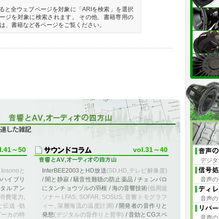
ると全ウェブページを対象に「ARIを検索」を選択
ページを対象に検索されます。 その他、書籍専用の
は、書籍など各ページをご覧ください。
た雑記
l.41～50
vol.31～40
デジタ
イ
Iosonoと
InterBEE2003とHD放送
(SD,HD,テレビ解像度)
のハイブリ
/ 闇と静寂 / 騒音性難聴の防止薬品 / チェンバロ
音声の
ジタルアン
にタンチョウヅルの羽根 / 海の音響技術
(低周波
消費電力,
ソナー LFAS, SOFAR, SOSUS, 音響トモグラフ
音声の
伝送 -効
ィー, 深層海流の温度計測)
/ 開発者の音作りと
ピーカの特
発想
(デジタルの音作りと哲学)
/ 音効とCGスペ
音声の