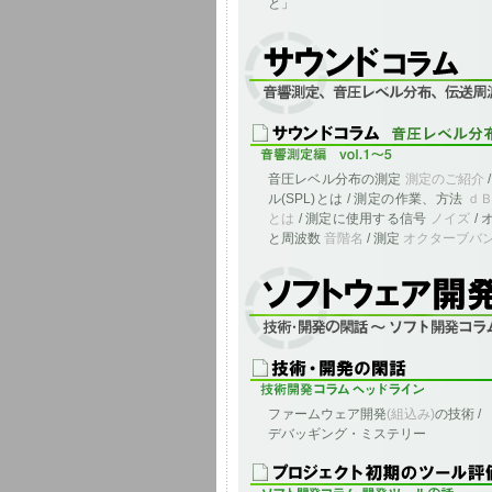
と」
音響測定、音圧レベル分布、伝送周波数
音圧レベル分布の測定
測定のご紹介
ル(SPL)とは / 測定の作業、方法
ｄ
とは
/ 測定に使用する信号
ノイズ
/
と周波数
音階名
/ 測定
オクターブバ
ソフトウェア開発、とツールに関する雑
ファームウェア開発
(組込み)
の技術 /
デバッギング・ミステリー