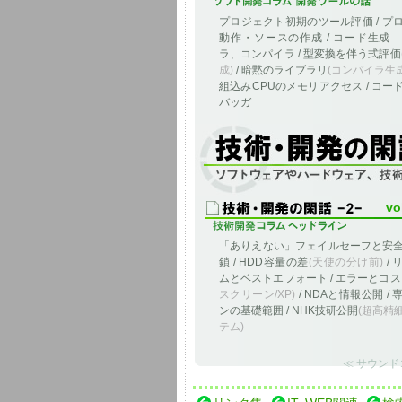
プロジェクト初期のツール評価 / プ
動作・ソースの作成 / コード生成
ラ、コンパイラ / 型変換を伴う式評価
成)
/ 暗黙のライブラリ
(コンパイラ生
組込みCPUのメモリアクセス / コー
バッガ
ソフトウェア、ハードウェア、技術に関
vo
「ありえない」フェイルセーフと安
鎖 / HDD容量の差
(天使の分け前)
/ 
ムとベストエフォート / エラーとコス
スクリーン/XP)
/ NDAと情報公開 /
ンの基礎範囲 / NHK技研公開
(超高精
テム)
≪ サウンド