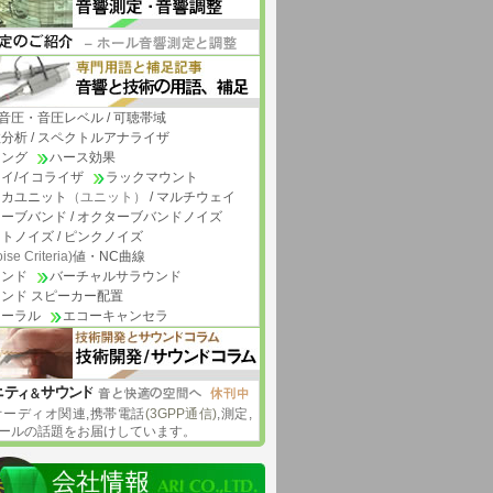
/ 音圧・音圧レベル / 可聴帯域
分析 / スペクトルアナライザ
リング
ハース効果
イ/イコライザ
ラックマウント
ーカユニット
（ユニット）
/ マルチウェイ
ーブバンド / オクターブバンドノイズ
トノイズ / ピンクノイズ
ise Criteria)
値・NC曲線
ウンド
バーチャルサラウンド
ンド スピーカー配置
ノーラル
エコーキャンセラ
オーディオ関連,携帯電話
(3GPP通信)
,測定,
ールの話題をお届けしています。