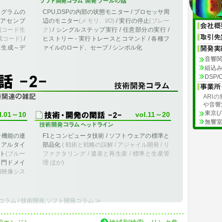
ログラムの
CPU,DSPの内部の状態モニター / プロセッサ周
 アセンブ
辺のモニター
(メモリ、I/O)
/ 実行の停止
(ブレー
(コード生
ク)
/ シングルステップ実行 / 任意部分の実行 /
成コード)
/
ヒストリー - 実行トレースとコマンド / 各種フ
ド生成～デ
ァイルのロード、セーブ / シンボル化
音響
組込
DSP
ARI
する雑記
や音響
東京(
l.01～10
vol.11～20
無響室
全機能の連
F1とコンピュータ技術 / ソフトウェアの標準と
リアルタイ
部品化
( 戦術と戦略の誤解 / アジャイル開発 / リ
ト
(ブルー
ファクタリング / 遺産と再生産 / 標準と生産管
 専門ドメイ
理 ほか)
細映像シス
コラム / 技術開発,ソフト開発コラム ≫