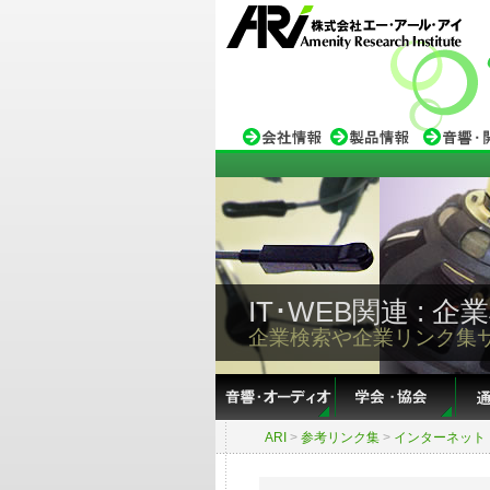
IT･WEB関連 :
企業検索や企業リンク集
ARI
>
参考リンク集
>
インターネット