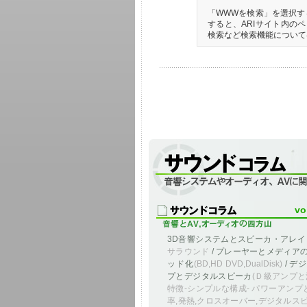
「WWWを検索」を選択す
すると、ARIサイト内の
検索など検索機能について
音響システムやオーディオ、AVに関連し
vo
3D音響システムとスピーカ・アレ
サラウンド
/ プレーヤーとメディア
ッド化
(BD,HD DVD,DualDisk)
/ デ
プとデジタルスピーカ
(Ｄ級アンプと
特徴-シンプルな構成- パワーアンプと
率,発熱,クロスオーバー,デジタルス