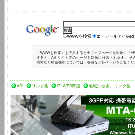
WWWを検索
エーアールアイ/AR
「WWWを検索」を選択すると全ウェブページを対象に「AR
すると、ARIサイト内のページを対象に検索されます。 そ
検索など検索機能については、書籍など各ページをご覧くだ
ARI
リンク集
IT･WEB関連
地域別検索、リンク集
3GPP対応 携帯電話開発用音響測定シ
TS 26.131/ 26.132 V5.0に準拠、ITU-T P.50とP501の試験信号、Wi