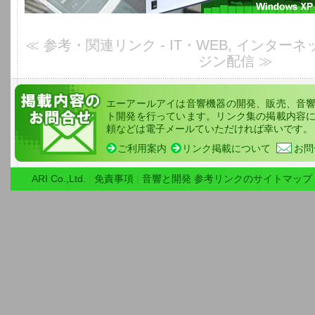
≪ 参考・関連リンク - IT・WEB, インターネ
ジン配信 ≫
エーアールアイは音響機器の開発、販売、音
ト開発を行っています。リンク集の掲載内容
頼などは電子メールていただければ幸いです。
ご利用案内
リンク掲載について
お問
ARI Co.,Ltd.
|
免責事項
|
音響と開発 参考リンクのサイトマップ