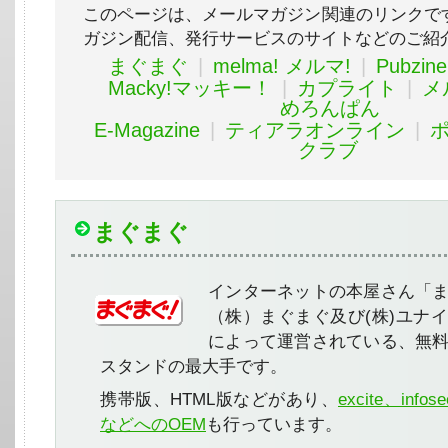
このページは、メールマガジン関連のリンクで
ガジン配信、発行サービスのサイトなどのご紹
まぐまぐ
|
melma! メルマ!
|
Pubzi
Macky!マッキー！
|
カプライト
|
メ
めろんぱん
E-Magazine
|
ティアラオンライン
|
クラブ
まぐまぐ
インターネットの本屋さん「
（株）まぐまぐ及び(株)ユナ
によって運営されている、無
スタンドの最大手です。
携帯版、HTML版などがあり、
excite、inf
などへのOEM
も行っています。