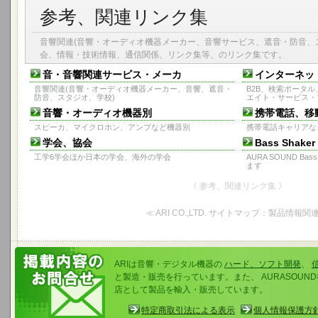
参考、関連リンク集
音響関連(音響・オーディオ機器メーカー、音響サービス、遮音・防音、
会、情報・技術情報、通信関係、リンク集等、のリンク集です。
音・音響関連サービス・メーカ
インターネッ
音響関連(音響・オーディオ機器メーカー、音響、遮音・
B2B、検索ポータ
防音、スタジオ、学校)
エイト・サービス・
音響・オーディオ機器別
携帯電話、移
スピーカ、マイクロホン、アンプなど機器別
携帯電話キャリアな
学会、協会
Bass Sha
工学6学会ほか日本の学会、海外の学会
AURA SOUND B
ます
《 参考、関連リンク集 》
≪ ARI CO.,LTD. サイトマップ：製品情報関連
ARIは音響・デジタル機器の
ハード、ソフト開発
、
と製造・販売を行っています。また、 AURASOU
店として製品を輸入・販売しています。
特定商取引法による表示
個人情報保護方