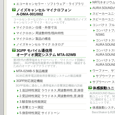
NRT(ネオジウ
エコーキャンセラー・ソフトウェア・ライブラリ
AURA SOU
ノイズキャンセル マイクロフォン
スピーカーユニ
A-DMA-001/002
スピーカーユニ
コールセンターなどのヘッドセット用、高指向性のノイズ
キャンセリング マイク・モジュールです。
コンパクト フ
マイクロホン 仕様・外形寸法
コンパクトフル
マイクロホン 周波数特性/指向特性
NSW1
マイクロホン 製品の構造
コンパクトス
ノイズキャンセル マイク カタログ
AURA SOUND
3GPP モバイル通信用
コンパクトス
オーディオ測定システム MTA-02WB
AURA SOUND
第3世代の携帯端末をナローバンド、ワイドバンド回線に
コンパクトフ
接続し、3GPP最低性能要求の音響特性を測定・確認する
AURA SOUND
ためのオーディオアナライザです。
ウーファー、サ
MTA-02WB-S 製品概要
3G対応携帯電話開発用音響測定システムの製品概要
サブウーファ
3GPP対応測定機能
サブウーハー スピ
3GPP規格に適合した携帯端末の音響測定機能の詳細
体感振動ユニット
1.送話特性測定 ラウドネス,周波数特性,歪,雑音
AURASOUND Ba
2.受話特性測定 ラウドネス,周波数特性,歪,雑音
動ユニットです。5
プに接続することで
3.騒音除去性能測定
るユニットです。
4.音響エコー測定
体感振動システ
BassShake
5.側音特性測定 サイドトーン