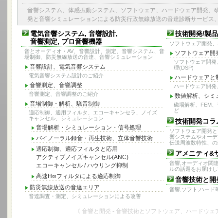
音響システム、体感振動システム、ソフトウェア、ハードウェア開発、
発と音響シミュレーションによる防災行政無線放送の音達診断サービス
電気音響システム, 音響設計,
技術開発/製
音響測定, プロ音響機器
ソフトウェア開発、
音とオーディオ・AV、音響設計、測定、音響システム、音
ソフトウェア開
場制御、防災無線放送の音達、音響シミュレーション
ソフトウェア開発
音響設計、電気音響システム
理(DSP)
電気音響システム設計のご紹介
ハードウェアと
音響測定、音響調整
ハードウェア開発
音響測定、音響調整のご紹介
数値解析、シミ
音場制御・解析、騒音制御
磁場解析、FEM
ど
適応制御、適用フィルタ、エコーキャンセラ、ノイズ
キャンセル、シミュレーション
技術開発コラ
音場解析・シミュレーション・信号処理
ソフトウェア開発と
響システムやオーデ
バイノーラル録音・再生技術、立体音響技術
伝送周波数特性、の
適応制御、適応フィルタと応用
アメニティ&
アクティブノイズキャンセル(ANC)
音響,オーディオ関連,
エコーキャンセル / ハウリング抑制
ルの話題をお届けし
高速H∞フィルタによる適応制御
音響技術と開
防災無線放送の音達エリア
音響,ソフト,ハー
音達調査・測定、シミュレーションによる改善
《 音響と開発 - 音響技術とソフトウェア、ハードウェ