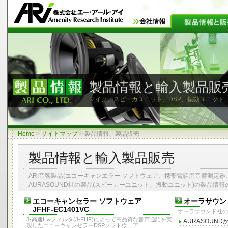
製品情報と輸入製品販
マイク、スピーカユニット、DSP、振動ユニット
Home
>
サイトマップ
>
製品情報、製品販売
製品情報と輸入製品販売
ARI音響製品(エコーキャンエラー ソフトウェア、携帯電話用音響測定器
AURASOUND社の製品(スピーカーユニット、振動ユニット)の製品情
エコーキャンセラー ソフトウェア
オーラサウン
JFHF-EC1401VC
オーラサウンド社の
J-高速H∞フィルタ(J-FHF)によって高品質な音声通話を実
AURASOUN
現したエコーキャンセラーDSPソフトウェア