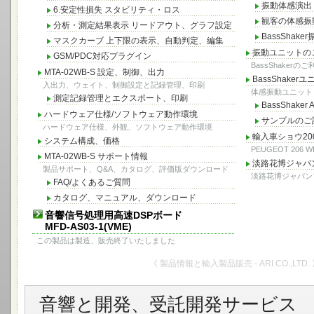
振動体感演出
6.安定性損失 スタビリティ・ロス
観客の体感振
分析・測定結果表示 リードアウト、グラフ設定
BassShak
マスクカーブ 上下限の表示、自動判定、編集
振動ユニットの
GSM/PDC対応プラグイン
BassShaker
MTA-02WB-S 設定、制御、出力
BassShake
入出力、ウェイト、制御設定と記録管理、印刷
体感振動ユニット AU
測定記録管理とエクスポート、印刷
BassShaker
ハードウェア仕様/ソフトウェア動作環境
サンプルのご
ハードウェア仕様、外観、ソフトウェア動作環境
輸入車ショウ2001
システム構成、価格
PEUGEOT 20
MTA-02WB-S サポート情報
淡路花博ジャパン
製品サポート、Q&A、カタログ、評価版ダウンロード
淡路花博ジャパン
FAQ/よくあるご質問
カタログ、マニュアル、ダウンロード
音響信号処理用高速DSPボード
MFD-AS03-1(VME)
この製品は製造、販売終了いたしました
《 製品情報と輸入製品販売 - ARI CO.,LTD.
音響と開発、受託開発サービス