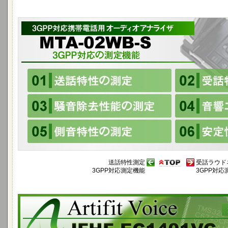
送話特性測定
受話ラウド
3GPP対応測定機能
3GPP対応
Artifit Voice JFHF-EC1401VC
高速H∞フィルタを使った高性能なエコーキャンセラのDSPソフトウェア製品 
良好な音声通話システムを実現します。