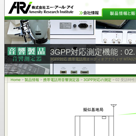
3GPP対応測定機能 : 02
3GPP対応 携帯電話用オーディオアナライザ MTA02W
Home
>
製品情報
>
携帯電話用音響測定器
>
3GPP対応の測定
>
02.受話特