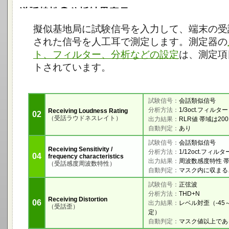
擬似基地局に試験信号を入力して、端末の受
された信号を人工耳で測定します。測定器の
ト、フィルター、分析などの設定
は、測定項
トされています。
試験信号：
会話類似信号
分析方法：
1/3oct.フィルター
Receiving Loudness Rating
02
（受話ラウドネスレイト）
出力結果：
RLR値 帯域は200
自動判定：
あり
試験信号：
会話類似信号
Receiving Sensitivity /
分析方法：
1/12oct.フィルタ
04
frequency characteristics
出力結果：
周波数感度特性 帯域
（受話感度周波数特性）
自動判定：
マスク内に収まる
試験信号：
正弦波
分析方法：
THD+N
Receiving Distortion
06
出力結果：
レベル対歪（-45～
（受話歪）
定）
自動判定：
マスク値以上であ