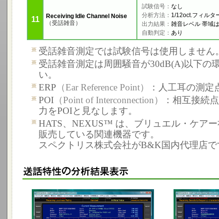
試験信号：
なし
分析方法：
1/12oct.フィルタ
Receiving Idle Channel Noise
11
（受話雑音）
出力結果：
雑音レベル 帯域は1
自動判定：
あり
受話雑音測定では試験信号は使用しません
受話雑音測定は周囲騒音が30dB(A)以下
い。
ERP
（Ear Reference Point）
：人工耳の測定
POI
（Point of Interconnection）
：相互接続点
力をPOIと見なします。
HATS、NEXUS™ は、ブリュエル・ケア
販売している関連機器です。
スペクトリス株式会社がB&K国内代理店で