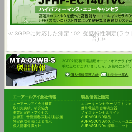
≪ 3GPPに対応した測定 : 02. 受話特性測定(ラ
音) ≫
3GPP対応携帯電話用オーディオアナライザ M
明な点などございましたら、お気軽にお問
個人情報保護方針
お問合せ案内
エーアールアイ会社概要
エコーキャンセラー ソフトウェ
取引先実績、研究協力
携帯電話用 音響測定器
事業所案内・アクセス
ノイズキャンセルマイク
無響室 : 音響測定/実験/試験設備
AURASOUND製品
特定商取引法による表示
AURASOUNDのスピーカーユ
個人情報保護方針
AURASOUNDの振動ユニット