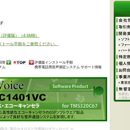
ド
（評価版）（4.6MB）
ストール手順をご参照ください。
回答
評価版インストール手順
テム
携帯電話用音声測定システム サポート情報
rtifit Voice JFHF-EC1401VC
ャンセラのDSPソフトウェア製品 J-FHFの高いロバスト性によって
音声通話システムを実現します。
無響室
の実験
2WB-S : 製品カタログと評価版のダウンロード ≫