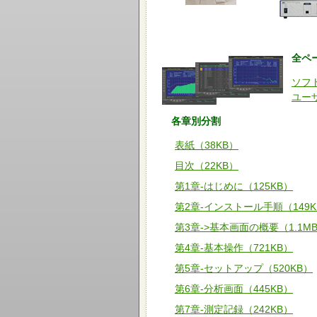
全ペ
ソフ
ユー
各章別分割
表紙（38KB）
目次（22KB）
第1章-はじめに（125KB）
第2章-インストール手順（149K
第3章->基本画面の概要（1.1M
第4章-基本操作（721KB）
第5章-セットアップ（520KB）
第6章-分析画面（445KB）
第7章-測定記録（242KB）