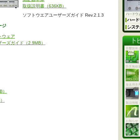
取扱説明書（636KB）
ソフトウエアユーザーズガイド Rev.2.1.3
ージ
トウェア
ザーズガイド（2.9MB）
音響技術
防災無線
放送用音
B）
B）
製品情報 
お知らせ