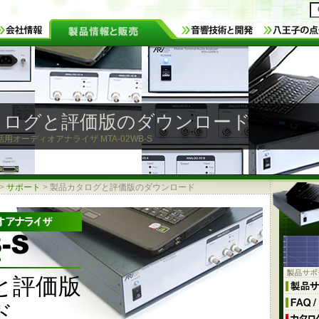
タログと評価版のダウンロード
話用オーディオアナライザ MTA-02WB-S
>
サポート
>
製品カタログと評価版のダウンロード
と評価版
ド