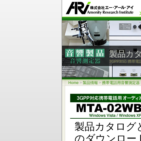
製品カ
3GPP対応 携帯電
Home
>
製品情報
>
携帯電話用音響測定器
製品カタログ
のダウンロー