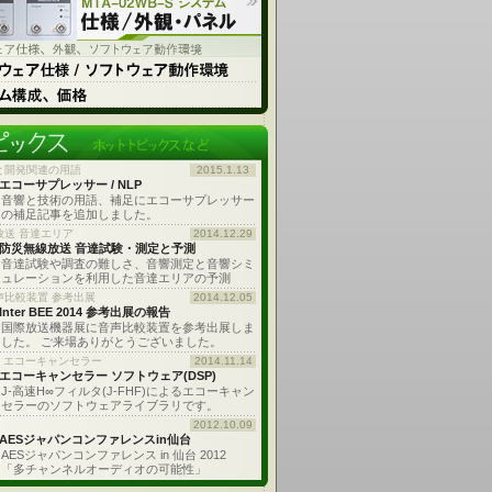
と開発関連の用語
2015.1.13
エコーサプレッサー / NLP
音響と技術の用語、補足にエコーサプレッサー
の補足記事を追加しました。
放送 音達エリア
2014.12.29
防災無線放送 音達試験・測定と予測
音達試験や調査の難しさ、音響測定と音響シミ
ュレーションを利用した音達エリアの予測
声比較装置 参考出展
2014.12.05
Inter BEE 2014 参考出展の報告
国際放送機器展に音声比較装置を参考出展しま
した。 ご来場ありがとうございました。
: エコーキャンセラー
2014.11.14
エコーキャンセラー ソフトウェア(DSP)
J-高速H∞フィルタ(J-FHF)によるエコーキャン
セラーのソフトウェアライブラリです。
2012.10.09
AESジャパンコンファレンスin仙台
AESジャパンコンファレンス in 仙台 2012
「多チャンネルオーディオの可能性」