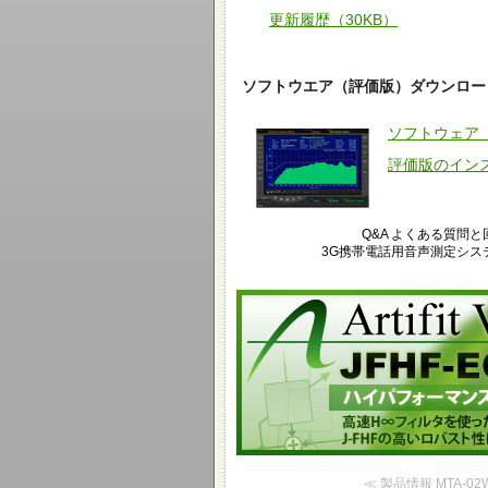
更新履歴（30KB）
ソフトウエア（評価版）ダウンロー
ソフトウェア 
評価版のイン
Q&A よくある質問と
3G携帯電話用音声測定シス
A
高速H∞フィルタを使った高性能なエコーキ
良好な
≪ 製品情報 MTA-0