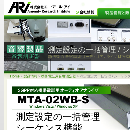
測定設定の一括管理 / 
3GPP対応 携帯電話用オーディオアナライザ MTA-02
Home
>
製品情報
>
携帯電話用音響測定器
>
測定設定の一括管理 / シーケン
測定設定の一括管理
シーケンス機能