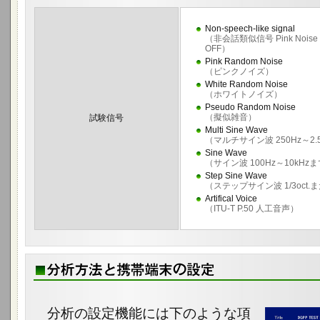
Non-speech-like signal
（非会話類似信号 Pink Noise 
OFF）
Pink Random Noise
（ピンクノイズ）
White Random Noise
（ホワイトノイズ）
Pseudo Random Noise
（擬似雑音）
試験信号
Multi Sine Wave
（マルチサイン波 250Hz～2.5k
Sine Wave
（サイン波 100Hz～10kH
Step Sine Wave
（ステップサイン波 1/3oct.また
Artifical Voice
（ITU-T P.50 人工音声）
分析の設定機能には下のような項