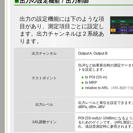
出力の設定機能には下のような項
目があり、測定項目ごとに設定し
ます。出力チャンネルは２系統あ
ります。
出力チャンネル
Output A, Output B
SLRなど結果算出時の測定デー
トを設定します。
to POI (SS-in)
テストポイント
to MRP
relative to ARL
（ARL相対で
出力レベルと単位を設定できます
出力レベル
dBPa, dBm, dBV
POI (SS-out)が-10dBmに
ARL調整ゲイン
るためのゲインです。
(ARL測
れ、送話歪測定時に参照されます。