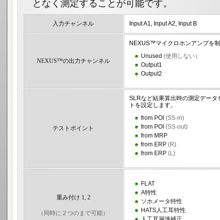
となく測定することが可能です。
入力チャンネル
Input A1, Input A2, Input B
NEXUS™マイクロホンアンプを
Unused
(使用しない）
NEXUS™の出力チャンネル
Output1
Output2
SLRなど結果算出時の測定デー
トを設定します。
from POI
(SS-in)
from POI
(SS-out)
テストポイント
from MRP
from ERP
(R)
from ERP
(L)
FLAT
A特性
重み付け 1, 2
ソホメータ特性
HATS人工耳特性
（同時に２つのまで可能）
人工耳漏洩補正