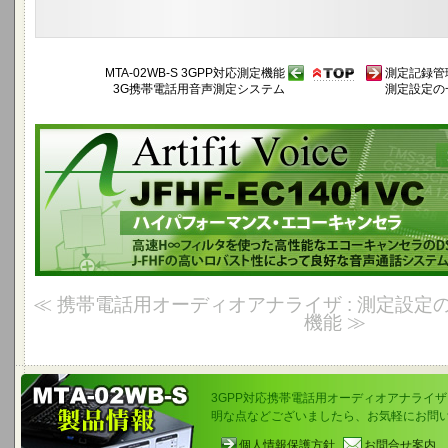
MTA-02WB-S 3GPP対応測定機能
測定記録管
3G携帯電話用音声測定システム
測定設定の
Artifit Voice JFHF-EC1401VC
高速H∞フィルタを使った高性能なエコーキャンセラのDSPソフトウェア製品 
良好な音声通話システムを実現します。
≪ 携帯電話用オーディオアナライザ : 測定設定の
機能 ≫
3GPP対応携帯電話用オーディオアナライザ M
明な点などございましたら、お気軽にお問
個人情報保護方針
お問合せ案内