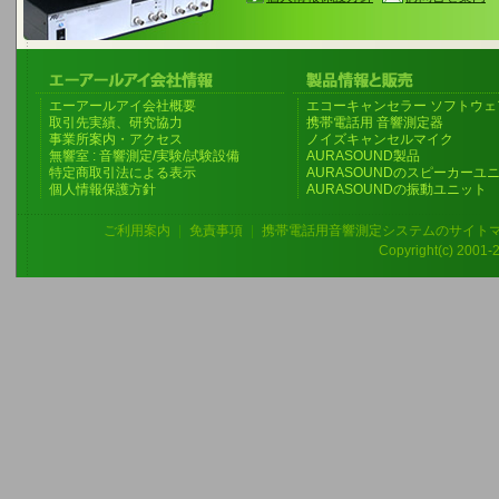
エーアールアイ会社概要
エコーキャンセラー ソフトウェ
取引先実績、研究協力
携帯電話用 音響測定器
事業所案内・アクセス
ノイズキャンセルマイク
無響室 : 音響測定/実験/試験設備
AURASOUND製品
特定商取引法による表示
AURASOUNDのスピーカーユ
個人情報保護方針
AURASOUNDの振動ユニット
ご利用案内
|
免責事項
|
携帯電話用音響測定システムのサイト
Copyright(c) 2001-20