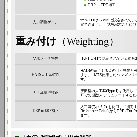
DRP to ERP補正
from POI
(SS-out)
に設定されてい
入力調整ゲイン
定できます。
（試験端末ごとに設
重み付け
（Weighting）
ソホメータ特性
ITU-T O.41で規定されている
HATSの頭による音の回折効果と
HATS人工耳特性
ます。 HATS使用したハンズフ
す。
密閉型の人工耳(Type1)を使用
人工耳漏洩補正
耳での 漏洩をシミュレートする
人工耳(Type3.2) を使用して測定す
DRP to ERP補正
Reference Point) からERP (Ear
ます。