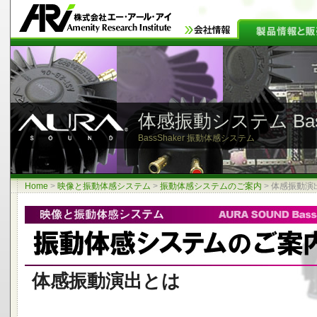
体感振動システム Bass
BassShaker 振動体感システム
Home
>
映像と振動体感システム
>
振動体感システムのご案内
>
体感振動演
体感振動演出とは