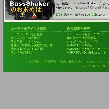
せ、振動ユニット BassShaker、
付けください
(個人のお客様への通信販
お見積とご購入の案内
Q&A よ
エーアールアイ会社概要
エコーキャンセラー ソフトウェ
取引先実績、研究協力
携帯電話用 音響測定器
事業所案内・アクセス
ノイズキャンセルマイク
無響室 : 音響測定/実験/試験設備
AURASOUND製品
特定商取引法による表示
AURASOUNDのスピーカーユ
個人情報保護方針
AURASOUNDの振動ユニット
ご利用案内
|
免責事項
|
映像と振動体感システムのサイトマ
Copyright(c) 2001-20