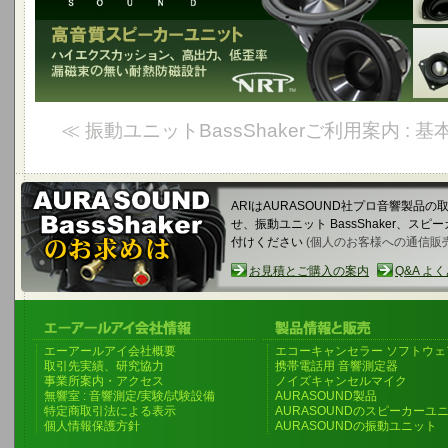
≪ 振動ユニットBassShakerご利用案内 : 
ARIはAURASOUND社プロ音響製品
せ、振動ユニット BassShaker、
付けください
(個人のお客様への通信販
お見積とご購入の案内
Q&A よ
エーアールアイ会社概要
エコーキャンセラー ソフトウェ
取引先実績、研究協力
携帯電話用 音響測定器
事業所案内・アクセス
ノイズキャンセルマイク
無響室 : 音響測定/実験/試験設備
AURASOUND製品
特定商取引法による表示
AURASOUNDのスピーカーユ
個人情報保護方針
AURASOUNDの振動ユニット