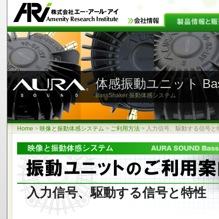
体感振動ユニット Bass
BassShaker 振動体感システム
Home
>
映像と振動体感システム
>
ご利用方法
>
入力信号、駆動する信号と
入力信号、駆動する信号と特性