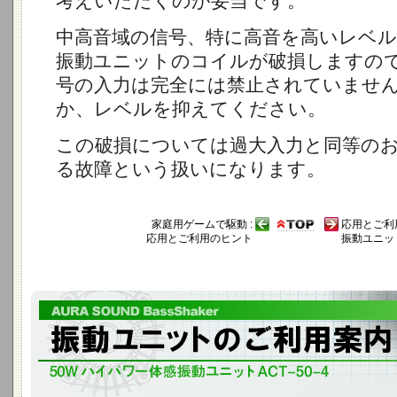
考えいただくのが妥当です。
中高音域の信号、特に高音を高いレベ
振動ユニットのコイルが破損しますの
号の入力は完全には禁止されていませ
か、レベルを抑えてください。
この破損については過大入力と同等の
る故障という扱いになります。
家庭用ゲームで駆動 :
応用とご利用
応用とご利用のヒント
振動ユニッ
ハイパワー振動ユニット Bass Shaker ACT-50-4