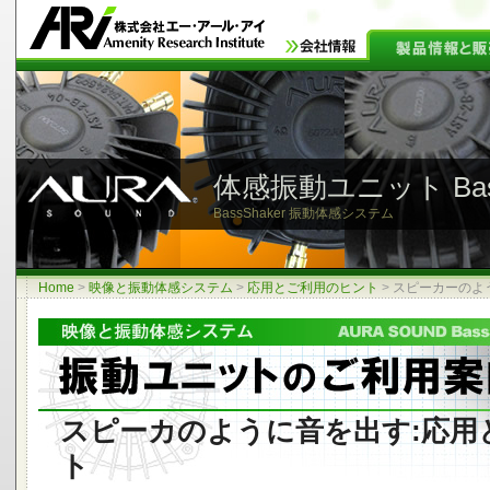
体感振動ユニット Bass
BassShaker 振動体感システム
Home
>
映像と振動体感システム
>
応用とご利用のヒント
>
スピーカーのよ
スピーカのように音を出す:応用
ト