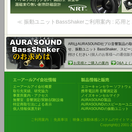
≪ 振動ユニットBassShakerご利用案内 : 応
ARIはAURASOUND社プロ音響製品
せ、振動ユニット BassShaker、
付けください
(個人のお客様への通信販
お見積とご購入の案内
Q&A よ
エーアールアイ会社概要
エコーキャンセラー ソフトウェ
取引先実績、研究協力
携帯電話用 音響測定器
事業所案内・アクセス
ノイズキャンセルマイク
無響室 : 音響測定/実験/試験設備
AURASOUND製品
特定商取引法による表示
AURASOUNDのスピーカーユ
個人情報保護方針
AURASOUNDの振動ユニット
ご利用案内
|
免責事項
|
映像と振動体感システムのサイトマ
Copyright(c) 2001-20