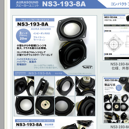
小型ながら中低域にレンジを拡大、クラスを超え
た広帯域。
コンパクトなフルレンジとして小型マルチウェイ
のウーファーとして
ハイエクスカッション ハイパワー、低歪み 防磁設
計
3インチ(70mm) 20W
NS3-193-8
仕様、外形
NS3-193-8