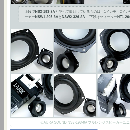
上段で
NS3-193-8A
と並べて撮影しているものは、1インチ、2イン
ーカー
NSW1-205-8A
と
NSW2-326-8A
、 下段はツィーター
NT1-20
≪ AURA SOUND NS3-193-8A フルレンジスピーカー