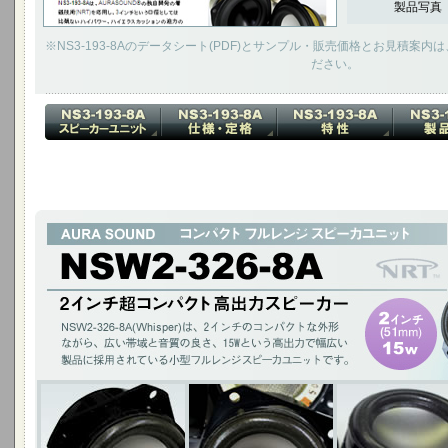
製品写真
※NS3-193-8Aのデータシート(PDF)とサンプル・販売価格とお見積案
ださい。
2インチ超コンパクト 高出力スピーカー
NSW2-326-8A(Whisper)は、2インチのコンパクトな外形ながら、広い
幅広い製品に採用されている小型フルレンジスピーカユニットです。
2インチ(51mm)15W / チタニウムコーン