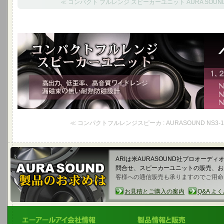
≪ コンパクト フルレンジ スピーカーユニット AURA SOUND N
コンパクトフルレンジスピーカーユニット
高出力、低歪率、高音質ワイドレンジ、漏磁束の無い耐熱防磁設計
1,2,3インチコンパクトフルレンジ
≪ コンパクトフルレンジスピーカ : AURASOUND NS3-19
ARIは米AURASOUND社プロオーデ
問合せ、スピーカーユニットの販売、
客様への通信販売も承りますのでご用命
お見積とご購入の案内
Q&A よ