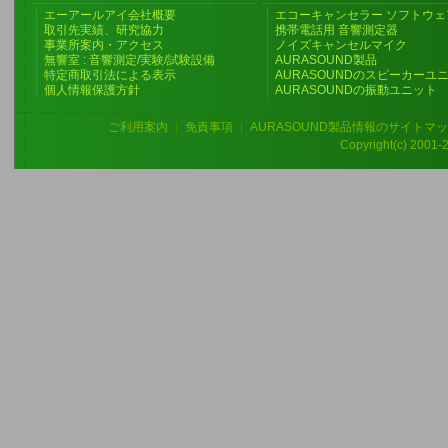
エーアールアイ会社概要
エコーキャンセラー ソフトウェ
取引先実績、研究協力
携帯電話用 音響測定器
事業所案内・アクセス
ノイズキャンセルマイク
無響室 : 音響測定/実験/試験設備
AURASOUND製品
特定商取引法による表示
AURASOUNDのスピーカーユ
個人情報保護方針
AURASOUNDの振動ユニット
ご利用案内
|
免責事項
|
AURASOUND製品情報のサイトマ
Copyright(c) 2001-20