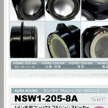
≪ コンパクト フルレンジ スピーカーユニット AURA SOUND N
1インチ超コンパクト フルレンジ スピーカー
NSW1-205-8A(Cougar)は、1インチという超小口径ながら帯域が広く
ットです。 小型サイズが要求されるオーディオ製品に多く採用されています