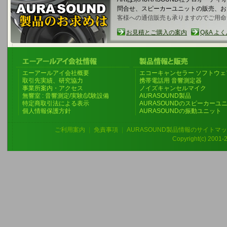
問合せ、スピーカーユニットの販売、
客様への通信販売も承りますのでご用命
お見積とご購入の案内
Q&A よ
エーアールアイ会社概要
エコーキャンセラー ソフトウェ
取引先実績、研究協力
携帯電話用 音響測定器
事業所案内・アクセス
ノイズキャンセルマイク
無響室 : 音響測定/実験/試験設備
AURASOUND製品
特定商取引法による表示
AURASOUNDのスピーカーユ
個人情報保護方針
AURASOUNDの振動ユニット
ご利用案内
|
免責事項
|
AURASOUND製品情報のサイトマ
Copyright(c) 2001-20