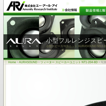
小型フルレンジスピ
小型スピーカーユニット AURASOUND NS3-193-8
Home
>
AURASOUND
>
ツィーター スピーカーユニット NT1-204-8D
>
写真