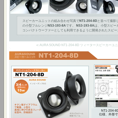
スピーカーユニットの組み合わせ写真で
NT1-204-8D
と並べて撮影
の小型フルレンジ
NS3-193-8A
です。
NS3-193-8A
は、小型スピー
コンパクトウーファーとしても利用できるように開発されたスピー
≪ AURA SOUND NT1-204-8D ツィータースピーカー
チタンドームツィータースピーカー
3/4インチ(20mm) 15W インピーダンス8Ω
チタン製ダイアフラムで軽量、小型化
高域に伸びのあるツィータ
低歪み、防磁設計
チタニウムドーム、樹脂フレーム
NT1-204-8
仕様、外形寸