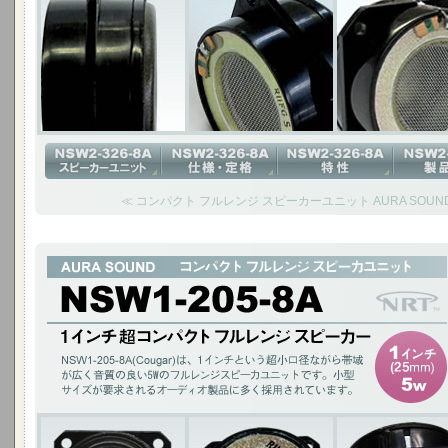
≪ コンパクト フルレンジ スピーカーユニット AURA SOUND N
1インチ超コンパクト フルレンジ スピーカー
NSW1-205-8A(Cougar)は、1インチという超小口径ながら帯域が広く
ットです。 小型サイズが要求されるオーディオ製品に多く採用されています
1インチ(25mm)5W / チタニウムコーン