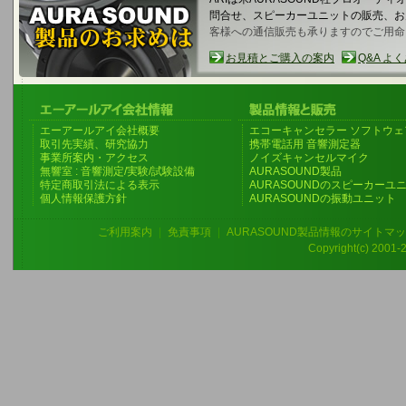
問合せ、スピーカーユニットの販売、
客様への通信販売も承りますのでご用命
お見積とご購入の案内
Q&A よ
エーアールアイ会社概要
エコーキャンセラー ソフトウェ
取引先実績、研究協力
携帯電話用 音響測定器
事業所案内・アクセス
ノイズキャンセルマイク
無響室 : 音響測定/実験/試験設備
AURASOUND製品
特定商取引法による表示
AURASOUNDのスピーカーユ
個人情報保護方針
AURASOUNDの振動ユニット
ご利用案内
|
免責事項
|
AURASOUND製品情報のサイトマ
Copyright(c) 2001-20