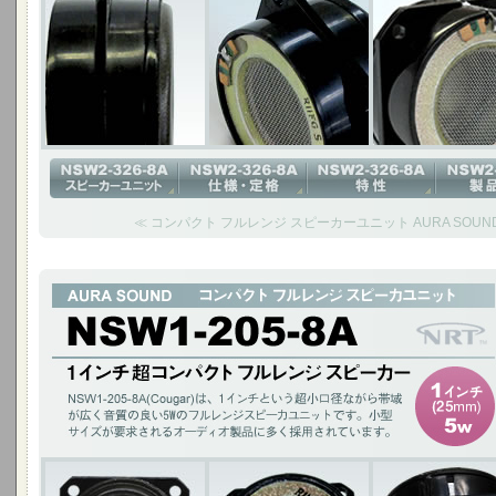
≪ コンパクト フルレンジ スピーカーユニット AURA SOUND N
1インチ超コンパクト フルレンジ スピーカー
NSW1-205-8A(Cougar)は、1インチという超小口径ながら帯域が広く
ットです。 小型サイズが要求されるオーディオ製品に多く採用されています
1インチ(25mm)5W / チタニウムコーン