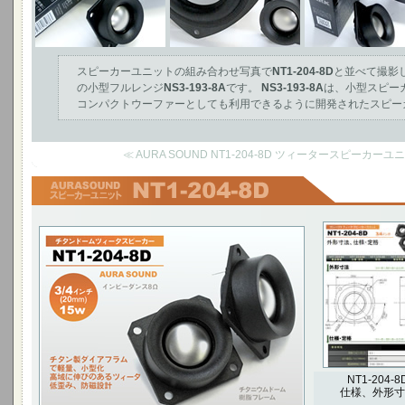
スピーカーユニットの組み合わせ写真で
NT1-204-8D
と並べて撮影
の小型フルレンジ
NS3-193-8A
です。
NS3-193-8A
は、小型スピー
コンパクトウーファーとしても利用できるように開発されたスピー
≪ AURA SOUND NT1-204-8D ツィータースピーカー
チタンドームツィータースピーカー
3/4インチ(20mm) 15W インピーダンス8Ω
チタン製ダイアフラムで軽量、小型化
高域に伸びのあるツィータ
低歪み、防磁設計
チタニウムドーム、樹脂フレーム
NT1-204-8
仕様、外形寸