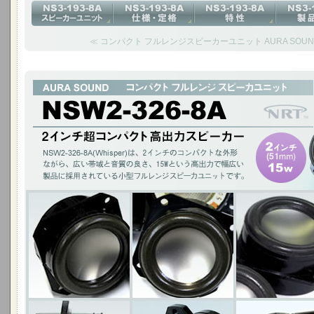
≪ コンパクト フルレンジスピーカーユニット AURA SOUND N
2インチ超コンパクト 高出力スピーカー
NSW2-326-8A(Whisper)は、2インチのコンパクトな外形ながら、広い
幅広い製品に採用されている小型フルレンジスピーカユニットです。
2インチ(51mm)15W / チタニウムコーン