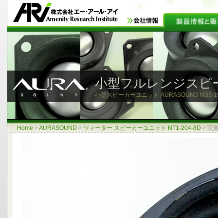
小型フルレンジスピ
小型スピーカーユニット AURASOUND NS3-193-8
Home
>
AURASOUND
>
ツィーター スピーカーユニット NT1-204-8D
>
写真