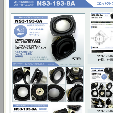
小型ながら中低域にレンジを拡大、クラスを超え
た広帯域。
コンパクトなフルレンジとして小型マルチウェイ
のウーファーとして
ハイエクスカッション ハイパワー、低歪み 防磁設
計
3インチ(70mm) 20W
NS3-193-8
仕様、外形
NS3-193-8