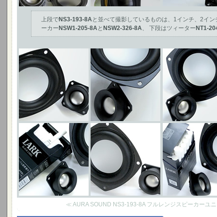
上段で
NS3-193-8A
と並べて撮影しているものは、1インチ、2イン
ーカー
NSW1-205-8A
と
NSW2-326-8A
、 下段はツィーター
NT1-20
≪ AURA SOUND NS3-193-8A フルレンジスピーカー