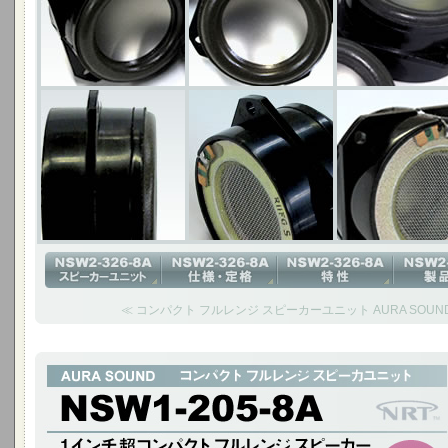
≪ コンパクト フルレンジ スピーカーユニット AURA SOUND N
1インチ超コンパクト フルレンジ スピーカー
NSW1-205-8A(Cougar)は、1インチという超小口径ながら帯域が広く
ットです。 小型サイズが要求されるオーディオ製品に多く採用されています