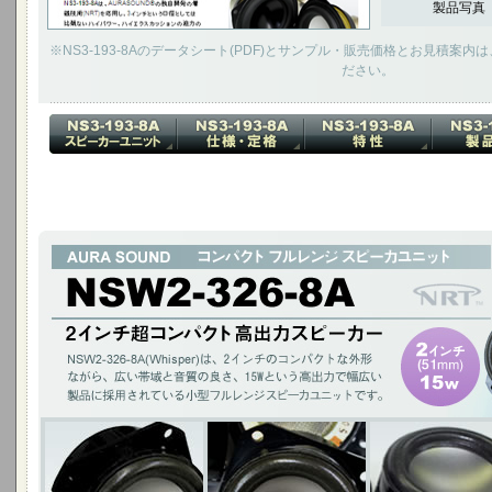
製品写真
※NS3-193-8Aのデータシート(PDF)とサンプル・販売価格とお見積案
ださい。
2インチ超コンパクト 高出力スピーカー
NSW2-326-8A(Whisper)は、2インチのコンパクトな外形ながら、広い
幅広い製品に採用されている小型フルレンジスピーカユニットです。
2インチ(51mm)15W / チタニウムコーン