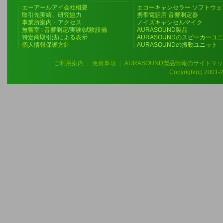
エーアールアイ会社概要
エコーキャンセラー ソフトウェ
取引先実績、研究協力
携帯電話用 音響測定器
事業所案内・アクセス
ノイズキャンセルマイク
無響室 : 音響測定/実験/試験設備
AURASOUND製品
特定商取引法による表示
AURASOUNDのスピーカーユ
個人情報保護方針
AURASOUNDの振動ユニット
ご利用案内
|
免責事項
|
AURASOUND製品情報のサイトマ
Copyright(c) 2001-20