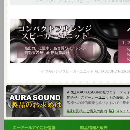
≪ コンパクト フルレンジ スピーカーユニット AURA SOUND N
コンパクトフルレンジスピーカーユニット
高出力、低歪率、高音質ワイドレンジ、漏磁束の無い耐熱防磁設計
1,2,3インチコンパクトフルレンジ
≪ フルレンジスピーカーユニット AURASOUND NS3-193-
ARIは米AURASOUND社プロオーデ
問合せ、スピーカーユニットの販売、
客様への通信販売も承りますのでご用命
お見積とご購入の案内
Q&A よ