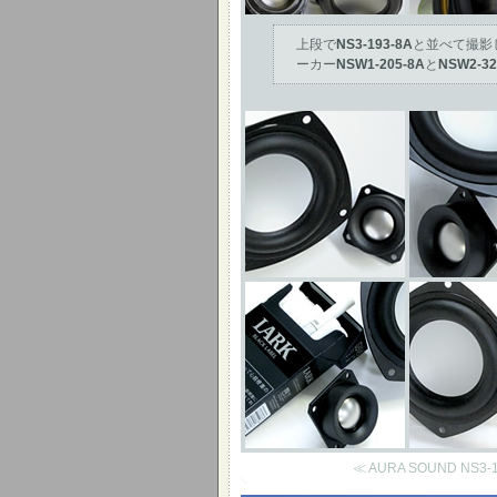
上段で
NS3-193-8A
と並べて撮影
ーカー
NSW1-205-8A
と
NSW2-32
≪ AURA SOUND N