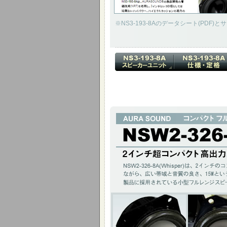
※NS3-193-8Aのデータシート(P
2インチ超コンパクト 高出力スピーカー
NSW2-326-8A(Whisper)は、2
幅広い製品に採用されている小型フルレン
2インチ(51mm)15W / チタニウムコーン