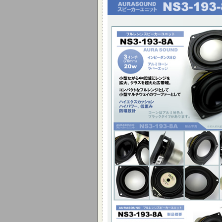
小型ながら中低域にレンジを拡大、ク
た広帯域。
コンパクトなフルレンジとして小型マ
のウーファーとして
ハイエクスカッション ハイパワー、低歪
計
3インチ(70mm) 20W