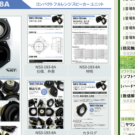
イン
ダミ
バイ
ラスを超え
エコー
ルチウェイ
高性
み 防磁設
音達調
NS3-193-8A
NS3-193-8A
仕様、外形
特性
ソフト
ハード開
境界要
音響シ
NS3-193-8A
カタログ