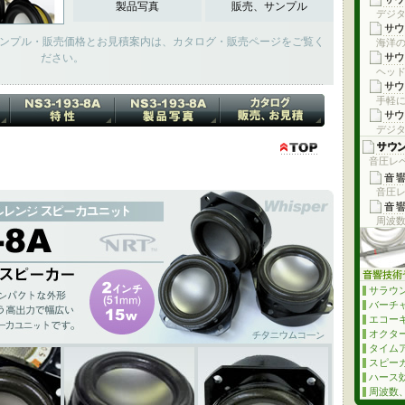
製品写真
販売、サンプル
デジ
DF)とサンプル・販売価格とお見積案内は、カタログ・販売ページをご覧く
海洋
ださい。
ヘッド
手軽
デジタ
音圧レベ
音圧レ
周波
インチのコンパクトな外形ながら、広い帯域と音質の良さ、15Wという高出力で
ジスピーカユニットです。
サラウ
バーチ
エコー
オクタ
タイム
スピー
ハース効
周波数