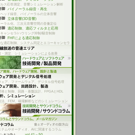
パルス応答測定、音響シミュレーション解析
バイノーラル録音・再生
ーヘッド録音、バイノーラルの立体音響
立体音響(3D音響)
ノーラル化、三次元音響空間の音像定位
適応制御、適応フィルタと応用
キャンセラ/ハウリング抑制/騒音制御
FHFによる適応制御
能な適応制御、システム同定とエコーキャンセラ
査・測定、シミュレーションによる改善
ウェア、ファームウェア、デジタル信号処理
発と制御、回路・基盤設計、FPGAとHDL
素法、FEM、磁場解析などのシミュレーション
ステムやオーディオ、AVに関連するコラム
vol.41～50