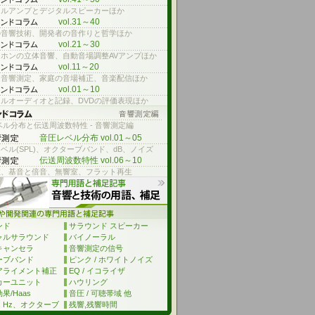
タルアンプとデジタルスピーカーほか
vol.31～40
の音響技術、開発者の音作りと哲学ほか
vol.21～30
ホンの立体音響、自動音場調整AVアンプほか
vol.11～20
に音響測定、家庭の音場補正、音楽配信ほか
vol.01～10
ルオーディオと記録、DVDの評価表現ほか
ル分布と伝送周波数特性 - 音響測定編
音圧レベル分布 vol.01～05
ベル(SPL)、オクターブバンド、dB、ノイズ
伝送周波数特性 vol.06～10
数、基音と倍音、無響室、フラット再生
ンド
サラウンド スピーカー
ャルサラウンド
バイノーラル
キャンセラ
音響測定の信号
ーブバンド
ピンク / ホワイトノイズ
アライメント補正
EQ / イコライザ
カーユニット
ハウリング
果/Haas
音圧 / 可聴帯域 他
、Hz、オクターブ
残響,残響時間