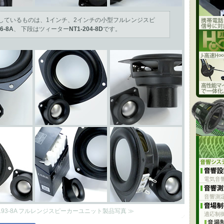
しているものは、1インチ、2インチの小型フルレンジスピ
6-8A
、 下段はツィーター
NT1-204-8D
です。
電気音
音響測
S3-193-8A フルレンジスピーカーユニット製品写真 ≫
適応制