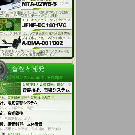
響システム設計のご紹介
定、音響調整のご紹介
御の応用と立体音響、音場制御、騒音制御
音場解析・シミュレーション