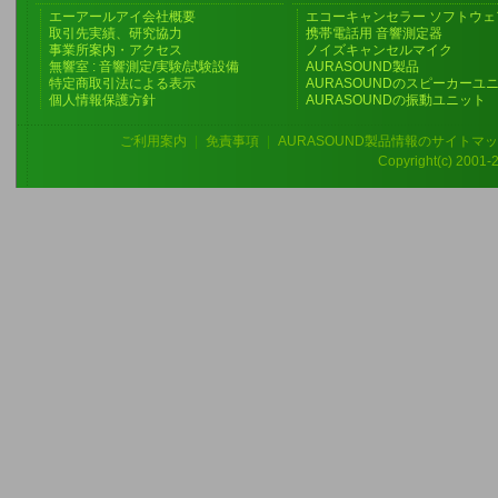
エーアールアイ会社概要
エコーキャンセラー ソフトウェ
取引先実績、研究協力
携帯電話用 音響測定器
事業所案内・アクセス
ノイズキャンセルマイク
無響室 : 音響測定/実験/試験設備
AURASOUND製品
特定商取引法による表示
AURASOUNDのスピーカーユ
個人情報保護方針
AURASOUNDの振動ユニット
ご利用案内
|
免責事項
|
AURASOUND製品情報のサイトマ
Copyright(c) 2001-20