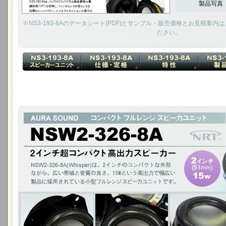
製品写真
※NS3-193-8Aのデータシート(PDF)とサンプル・販売価格とお見積案
ださい。
2インチ超コンパクト 高出力スピーカー
NSW2-326-8A(Whisper)は、2インチのコンパクトな外形ながら、広い
幅広い製品に採用されている小型フルレンジスピーカユニットです。
2インチ(51mm)15W / チタニウムコーン