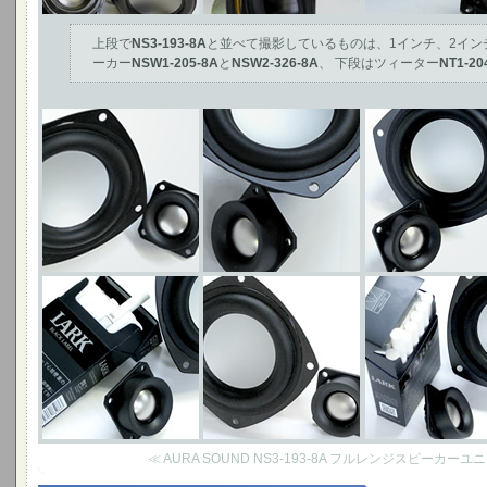
上段で
NS3-193-8A
と並べて撮影しているものは、1インチ、2イン
ーカー
NSW1-205-8A
と
NSW2-326-8A
、 下段はツィーター
NT1-20
≪ AURA SOUND NS3-193-8A フルレンジスピーカー