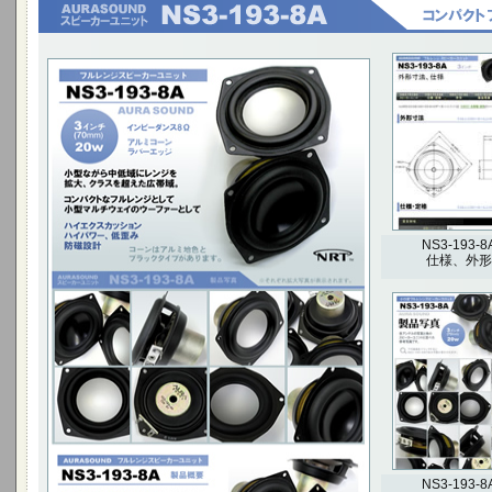
小型ながら中低域にレンジを拡大、クラスを超え
た広帯域。
コンパクトなフルレンジとして小型マルチウェイ
のウーファーとして
ハイエクスカッション ハイパワー、低歪み 防磁設
計
3インチ(70mm) 20W
NS3-193-8
仕様、外形
NS3-193-8