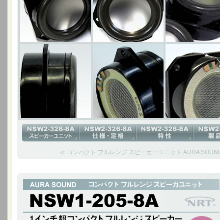
≪ コンパクト フルレンジ スピーカーユニット AURA SOUND N
1インチ超コンパクト フルレンジ スピーカー
NSW1-205-8A(Cougar)は、1インチという超小口径ながら帯域が広く
ットです。 小型サイズが要求されるオーディオ製品に多く採用されています