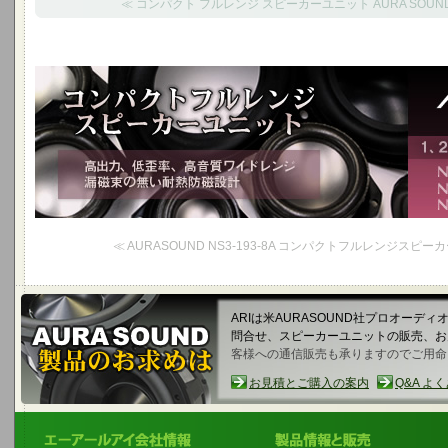
≪ コンパクト フルレンジ スピーカーユニット AURA SOUND N
コンパクトフルレンジスピーカーユニット
高出力、低歪率、高音質ワイドレンジ、漏磁束の無い耐熱防磁設計
1,2,3インチコンパクトフルレンジ
≪ AURASOUND NS3-193-8A コンパクトフルレンジスピーカ
ARIは米AURASOUND社プロオーデ
問合せ、スピーカーユニットの販売、
客様への通信販売も承りますのでご用命
お見積とご購入の案内
Q&A よ