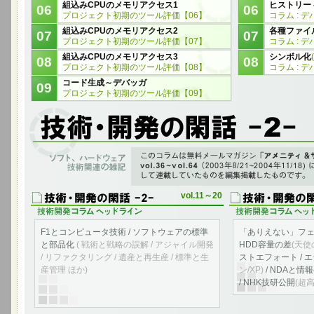
組込みCPUのメモリアクセス1
ヒストリー 
06
06
プロジェクト初期のツール評価【06】
コラム : デ
組込みCPUのメモリアクセス2
各種ファイ
07
07
プロジェクト初期のツール評価【07】
コラム : デ
組込みCPUのメモリアクセス3
シンボル化
08
08
プロジェクト初期のツール評価【08】
コラム : デ
コード生成～デバッガ
09
プロジェクト初期のツール評価【09】
ソフト、ハードウェア 技術関連の雑記
このコラムは無料メールマガジン「アメニティ＆サウンド 音と快適の空間へ」 vol
2004年11/18)
に 音響と開発の関連コラムとして連載していたものを編集掲
vol.11～20
F1とコンピュータ技術 / ソフトウェアの標準
「ありえない」フェ
と部品化
( 戦術と戦略の誤解 / アジャイル開発
HDD容量の差
(天使
/ リファクタリング / 遺産と再生産 / 標準と生
ストエフォート / 
産管理 ほか)
ン/XP)
/ NDAと情
/ NHK技研公開
(超