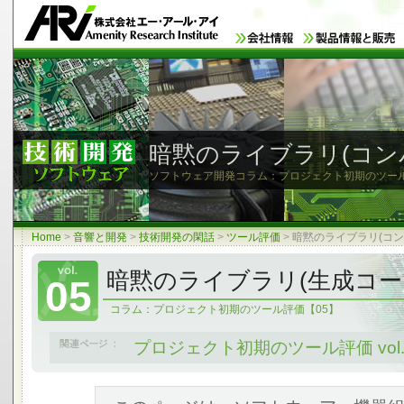
暗黙のライブラリ(コン
ソフトウェア開発コラム：プロジェクト初期のツール
Home
>
音響と開発
>
技術開発の閑話
>
ツール評価
>
暗黙のライブラリ
(コ
暗黙のライブラリ(生成コー
05
コラム：プロジェクト初期のツール評価【05】
プロジェクト初期のツール評価 vol.