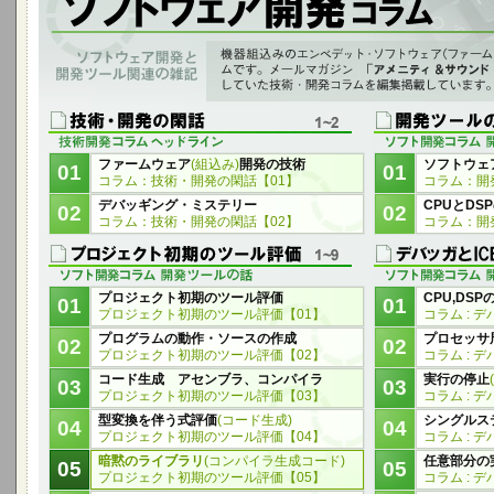
ソフトウェア開発と開発ツール関連の雑記
機器組込みのエンベデット・ソフトウェア(ファームウェア)の開発に関連し
メニティ＆サウンド 音と快適の空間へ」に連載していた技術・開発コラムを
ファームウェア
(組込み)
開発の技術
ソフトウェ
01
01
コラム：技術・開発の閑話【01】
コラム：開
デバッギング・ミステリー
CPUとD
02
02
コラム：技術・開発の閑話【02】
コラム：開
プロジェクト初期のツール評価
CPU,DS
01
01
プロジェクト初期のツール評価【01】
コラム : デ
プログラムの動作・ソースの作成
プロセッサ
02
02
プロジェクト初期のツール評価【02】
コラム : デ
コード生成 アセンブラ、コンパイラ
実行の停止
03
03
プロジェクト初期のツール評価【03】
コラム : デ
型変換を伴う式評価
(コード生成)
シングルス
04
04
プロジェクト初期のツール評価【04】
コラム : デ
暗黙のライブラリ
(コンパイラ生成コード)
任意部分の
05
05
プロジェクト初期のツール評価【05】
コラム : デ