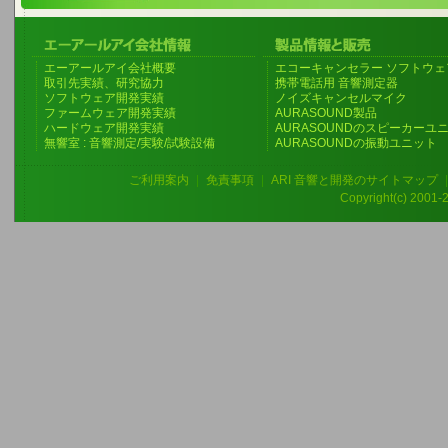
エーアールアイ会社概要
エコーキャンセラー ソフトウェ
取引先実績、研究協力
携帯電話用 音響測定器
ソフトウェア開発実績
ノイズキャンセルマイク
ファームウェア開発実績
AURASOUND製品
ハードウェア開発実績
AURASOUNDのスピーカーユ
無響室 : 音響測定/実験/試験設備
AURASOUNDの振動ユニット
ご利用案内
|
免責事項
|
ARI 音響と開発のサイトマップ
Copyright(c) 2001-20