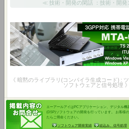
≪ 技術・開発の閑話 ：技術・開発
3GPP対応 携帯電話開発用音響測定システム
TS 26.131/ 26.132 V5.0に準拠、ITU-T P.50とP501の試験信号、Windows Vi
《 暗黙のライブラリ(コンパイラ生成コード) : ツール
ソフトウェアと信号処理 
エーアールアイはPCアプリケーション、デジタル機器
(DSP)ソフトウェアの開発を行っています。 お客
たらご用命ください。
ソフトウェア開発実績
組込み、信号処理