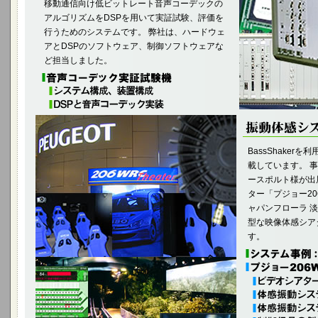
移動通信向け低ビットレート音声コーデックの
アルゴリズムをDSPを用いて実証試験、評価を
行うためのシステムです。 弊社は、ハードウェ
アとDSPのソフトウェア、制御ソフトウェアな
ど担当しました。
BassShake
載しています。 
ースポルト様が出
ター「プジョー2
ャパンフローラ 
型な映像体感シア
す。