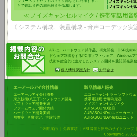
フリーヘッドセットのマイク部などに利用するこ
とで送話音声の周囲雑音を低減します。
≪ ノイズキャンセルマイク / 携帯電話用音
《 システム構成、装置構成 - 音声コーデック実
ARIは、ハードウェア試作品、研究開発、DSP技術
ドウェア制御をするPC用ソフトウェア、Windows
技術を総合的に生かしたシステム開発を受託開発業
個人情報保護方針
お問合せ
エーアールアイ会社概要
エコーキャンセラー ソフトウェ
東京技術(八王子) ソフトウェア開発
携帯電話用 音響測定器
ソフトウェア開発実績
ノイズキャンセルマイク
ファームウェア開発実績
AURASOUND製品
ハードウェア開発実績
AURASOUNDのスピーカーユ
無響室 : 音響測定、実験設備
AURASOUNDの振動ユニット
ご利用案内
|
免責事項
|
ARI 音響と開発のサイトマップ
Copyright(c) 2001-20