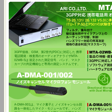
TS 26.131/ 26.132 V5.0に準拠、ITU-T P.50とP501の試験信号、Windows Vi
フィルタ、重み付け
擬似基地局やマイクアンプとのルーティング切替、制御
ハンズフリー対応の両耳測定規格の適合判定(マスクカーブ)
3GPP規格、GSM、第2世代(PDC)に対応した 携帯
電話開発・検査用のオーディオアナライザMTA-
02WB-Sは 規定された測定信号、バンド、マスク
カーブの判定機能など専用の測定システムです。
A-DMA-001は、マイク素子と ノイズキャンセル回
路を一体化したマイク・モジュールです。 ハンズ