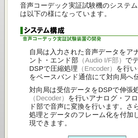
音声コーデック実証試験機のシステム
は以下の様になっています。
自局は入力された音声データをア
ント・エンド部
（Audio I/F部）
で
DSPで圧縮処理
（Encoder）
を行い
をベースバンド通信にて対向局へ
対向局は受信データをDSPで伸張
（Decoder）
を行いアナログ・フ
ド部で音声に変換を行います。さ
処理とデータのフレーム化を付加
現できます。