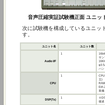
音声圧縮実証試験機正面 ユニッ
次に試験機を構成しているユニッ
す。
ユニット名
ユニット数
1
16b
サン
Audio I/F
16K
φ3.
ハン
1
CPU
立)
CPU
RAM 
EI
装備
1
※D
DSP
(Tx)
後述