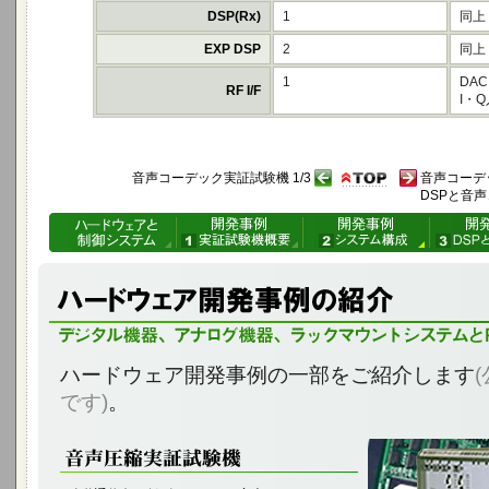
DSP
(Rx)
1
同上
EXP DSP
2
同上
1
DAC :
RF I/F
I・
音声コーデック実証試験機 1/3
音声コーデッ
DSPと音
デジタル機器、アナログ機器、ラックマウントシステムとPC制御
ハードウェア開発事例の一部をご紹介します
です)
。