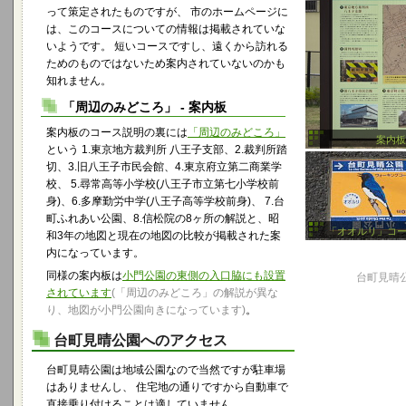
って策定されたものですが、 市のホームページに
は、このコースについての情報は掲載されていな
いようです。 短いコースですし、遠くから訪れる
ためのものではないため案内されていないのかも
知れません。
「周辺のみどころ」 - 案内板
案内板のコース説明の裏には
「周辺のみどころ」
案内板
という 1.東京地方裁判所 八王子支部、2.裁判所踏
切、3.旧八王子市民会館、4.東京府立第二商業学
校、 5.尋常高等小学校(八王子市立第七小学校前
身)、6.多摩勤労中学(八王子高等学校前身)、 7.台
町ふれあい公園、8.信松院の8ヶ所の解説と、昭
「オオルリ」コ
和3年の地図と現在の地図の比較が掲載された案
内になっています。
同様の案内板は
小門公園の東側の入口脇にも設置
台町見晴公
されています
(「周辺のみどころ」の解説が異な
り、地図が小門公園向きになっています)
。
台町見晴公園へのアクセス
台町見晴公園は地域公園なので当然ですが駐車場
はありませんし、 住宅地の通りですから自動車で
直接乗り付けることは適していません。