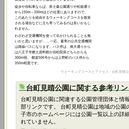
徒歩や自転車ならば、富士森公園通りや松姫通り
から150m～200mほどの位置にありますので、
このあたりを経由するウォーキングコースを散策
される場合などに立ち寄ってみるのは良いかもし
れません。
わざわざ交通機関を使って出かけられることも無
いかと思いますが…… 一応、最寄の公共交通機関
は路線バスになります。バス停は、南大通りから
は八王子市郷土資料館か信松院前どちらからも
300m弱、 都道506号からは上野町のバス停から
350m程度です。
─
ウォーキングコースとアクセス - 台町見晴
台町見晴公園に関する参考リン
台町見晴公園に関連する公園管理団体と情
部リンクです。 台町見晴公園は地域の公園
子市のホームページには公園一覧以上の詳
れていません。