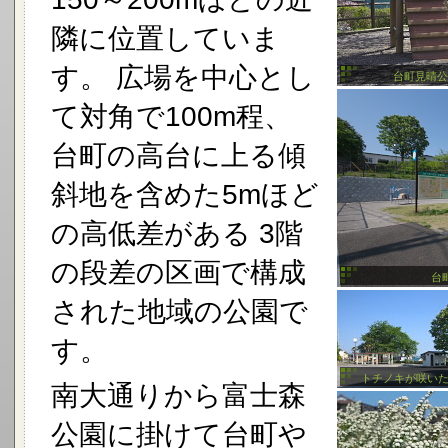
隣に位置していま
す。 広場を中心とし
台町見晴公
て対角で100m程、
台町の高台に上る傾
斜地を含めた5mほど
の高低差がある 3階
の段差の区画で構成
台
された地域の公園で
す。
トチノキが咲い
南大通りから富士森
公園に掛けて台町や