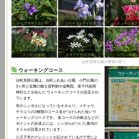
ムラサキツユクサ
ジャーマンアイリス
チューリップ
スイセン(水仙)
オオアマナ(大甘菜)
シラン(紫蘭)
─
台町見晴公園の季節の彩り
─
ウォーキングコース
台町見晴公園は、台町ふれあい公園、小門公園の
3ヶ所と近隣の郷土資料館や金剛院、産千代稲荷
神社などを結んだ ウォーキングコースが設定され
ています。
市のシンボルになっているオオルリ、イチョウ、
ヤマユリの3種類のコース名がつけられた短いウ
ォーキングコースです。 各コースの分岐点などの
ポイントの歩道上には、シンボルがついた案内の
ウォ
タイルが設置されています。
八王子市のクレジットが記されているので市によ