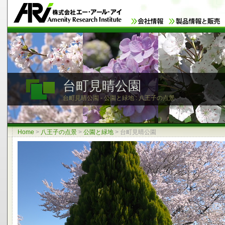
台町見晴公園
台町見晴公園 - 公園と緑地 : 八王子の点景
Home
>
八王子の点景
>
公園と緑地
>
台町見晴公園