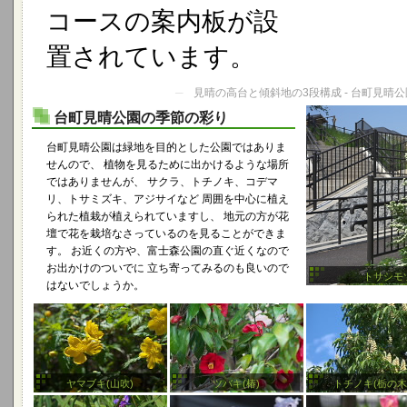
コースの案内板が設
置されています。
─
見晴の高台と傾斜地の3段構成 - 台町見晴公
台町見晴公園の季節の彩り
台町見晴公園は緑地を目的とした公園ではありま
せんので、 植物を見るために出かけるような場所
ではありませんが、 サクラ、トチノキ、コデマ
リ、トサミズキ、アジサイなど 周囲を中心に植え
られた植栽が植えられていますし、 地元の方が花
壇で花を栽培なさっているのを見ることができま
す。 お近くの方や、富士森公園の直ぐ近くなので
お出かけのついでに 立ち寄ってみるのも良いので
トサシモ
はないでしょうか。
ヤマブキ(山吹)
ツバキ(椿)
トチノキ(栃の木