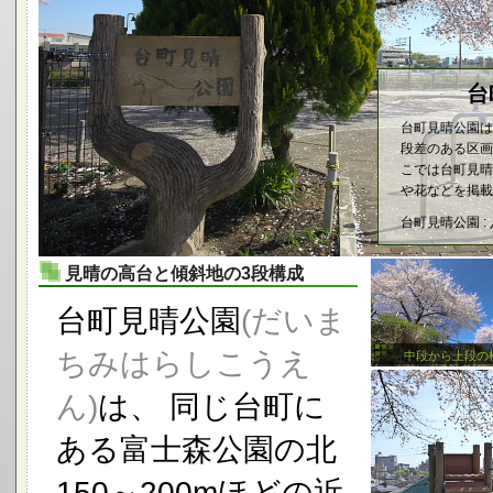
台
台町見晴公園は
段差のある区画
こでは台町見晴
や花などを掲載
台町見晴公園 :
見晴の高台と傾斜地の3段構成
台町見晴公園
(だいま
ちみはらしこうえ
中段から上段の
ん)
は、 同じ台町に
ある富士森公園の北
150～200mほどの近