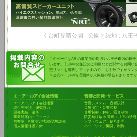
《 台町見晴公園 - 公園と緑地 : 八王
このページはARIの事業所の周辺や八王子市内の様
います。 記事中の施設のご利用などに関するお問い
照リンクを掲載していますので、 お手数ですがリン
※公式ページや管理団体が未掲載の場合もあります
エーアールアイ会社概要
音響システム、音響設計
取引先実績、研究協力
音響測定・音響調整
開発実績、沿革
音場制御・解析、騒音制御
事業所案内・アクセス
防災無線放送 音達エリアの診断
無響室 : 音響測定/実験/試験設備
ソフトウェア、信号処理
個人情報保護方針
ハードウェア開発、制御