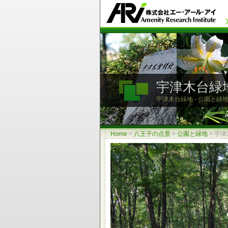
宇津木台緑
宇津木台緑地 - 公園と緑地
Home
>
八王子の点景
>
公園と緑地
>
宇津