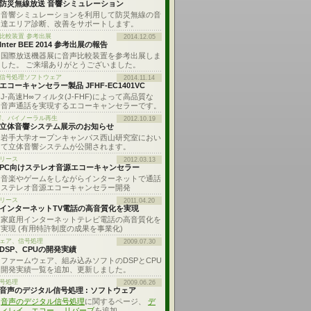
防災無線放送 音響シミュレーション
音響シミュレーションを利用して防災無線の音
達エリア診断、改善をサポートします。
比較装置 参考出展
2014.12.05
Inter BEE 2014 参考出展の報告
国際放送機器展に音声比較装置を参考出展しま
した。 ご来場ありがとうございました。
: 信号処理ソフトウェア
2014.11.14
エコーキャンセラー製品 JFHF-EC1401VC
J-高速H∞フィルタ(J-FHF)によって高品質な
音声通話を実現するエコーキャンセラーです。
響、バイノーラル再生
2012.10.19
立体音響システム展示のお知らせ
岩手大学オープンキャンパス西山研究室におい
て立体音響システムが公開されます。
リース
2012.03.13
PC向けステレオ音源エコーキャンセラー
音楽やゲームをしながらインターネットで通話
ステレオ音源エコーキャンセラー開発
リース
2011.04.20
インターネットTV電話の高音質化を実現
家庭用インターネットテレビ電話の高音質化を
実現 (有用特許制度の成果を事業化)
ェア、信号処理
2009.07.30
DSP、CPUの開発実績
ファームウェア、組み込みソフトのDSPとCPU
開発実績一覧を追加、更新しました。
号処理
2009.06.26
音声のデジタル信号処理 : ソフトウェア
音声のデジタル信号処理
に関するページ、
デ
ィレイ、エコー
、
リバーブ
を追加