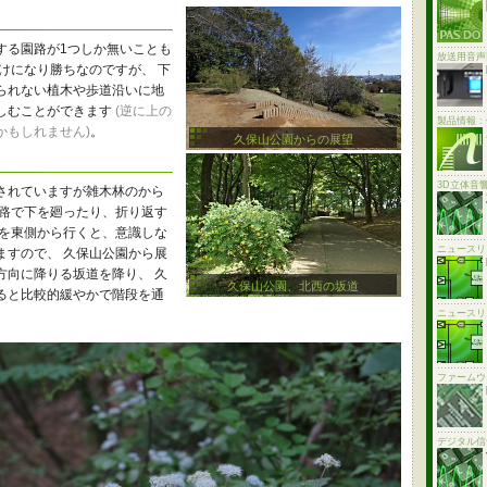
する園路が1つしか無いことも
放送用音声
けになり勝ちなのですが、 下
られない植木や歩道沿いに地
しむことができます
(逆に上の
製品情報 
かもしれません)
。
久保山公園からの展望
3D立体音
されていますが雑木林のから
園路で下を廻ったり、折り返す
路を東側から行くと、意識しな
ニュースリ
ますので、 久保山公園から展
方向に降りる坂道を降り、 久
久保山公園、北西の坂道
ると比較的緩やかで階段を通
ニュースリ
ファームウ
デジタル信