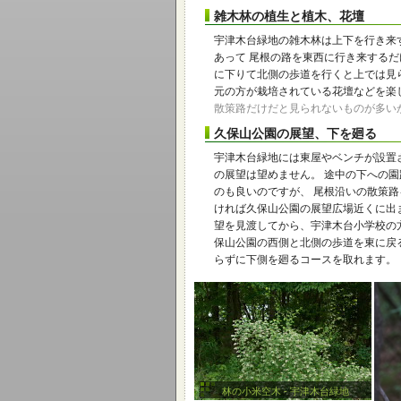
雑木林の植生と植木、花壇
宇津木台緑地の雑木林は上下を行き来
あって 尾根の路を東西に行き来するだ
に下りて北側の歩道を行くと上では見
元の方が栽培されている花壇などを楽
散策路だけだと見られないものが多い
久保山公園の展望、下を廻る
宇津木台緑地には東屋やベンチが設置
の展望は望めません。 途中の下への
のも良いのですが、 尾根沿いの散策
ければ久保山公園の展望広場近くに出
望を見渡してから、宇津木台小学校の
保山公園の西側と北側の歩道を東に戻
らずに下側を廻るコースを取れます。
林の小米空木 - 宇津木台緑地