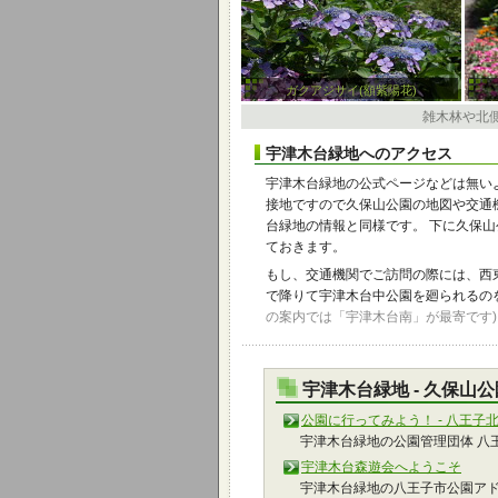
ガクアジサイ(額紫陽花)
雑木林や北側
宇津木台緑地へのアクセス
宇津木台緑地の公式ページなどは無い
接地ですので久保山公園の地図や交通
台緑地の情報と同様です。 下に久保
ておきます。
もし、交通機関でご訪問の際には、西
で降りて宇津木台中公園を廻られるの
の案内では「宇津木台南」が最寄です)
宇津木台緑地 - 久保山
公園に行ってみよう！ - 八王
宇津木台緑地の公園管理団体 八
宇津木台森遊会へようこそ
宇津木台緑地の八王子市公園アド