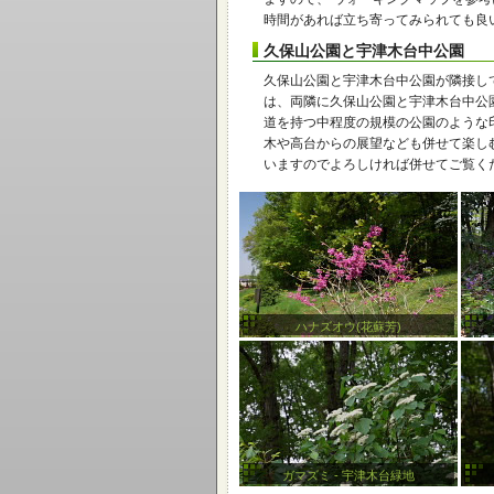
時間があれば立ち寄ってみられても良
久保山公園と宇津木台中公園
久保山公園と宇津木台中公園が隣接し
は、両隣に久保山公園と宇津木台中公
道を持つ中程度の規模の公園のような
木や高台からの展望なども併せて楽し
いますのでよろしければ併せてご覧く
ハナズオウ(花蘇芳)
ガマズミ - 宇津木台緑地