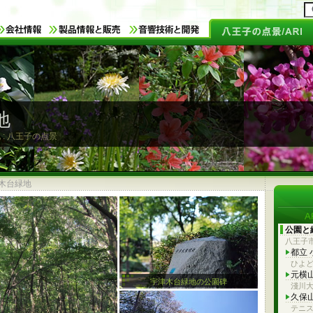
地
 : 八王子の点景
木台緑地
公園と
八王子
都立
ひよ
元横
宇津木台緑地の公園碑
淺川大
久保
テニ