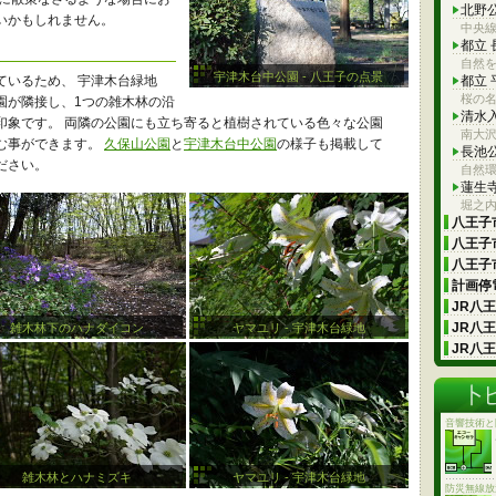
北野
いかもしれません。
中央
都立
自然を
宇津木台中公園 - 八王子の点景
ているため、 宇津木台緑地
都立
桜の
園が隣接し、1つの雑木林の沿
清水
印象です。 両隣の公園にも立ち寄ると植樹されている色々な公園
南大
む事ができます。
久保山公園
と
宇津木台中公園
の様子も掲載して
長池
ださい。
自然
蓮生
堀之
八王子市
八王子市
八王子市
計画停電
JR八
JR八
雑木林下のハナダイコン
ヤマユリ - 宇津木台緑地
JR八
音響技術と
雑木林とハナミズキ
ヤマユリ - 宇津木台緑地
防災無線放