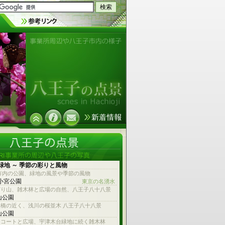
事業所周辺や八王子市内の様子
緑地 ～ 季節の彩りと風物
市内の公園、緑地の風景や季節の風物
 小宮公園
東京の名湧水
どり山、雑木林と広場の自然、八王子八十八景
山公園
橋の近く、浅川の桜並木 八王子八十八景
山公園
スコートと広場、宇津木台緑地に続く雑木林