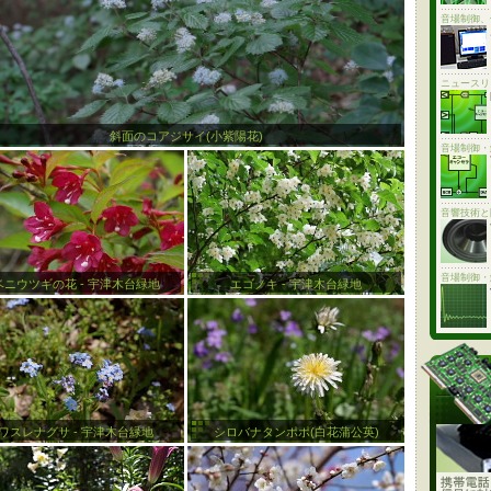
音場制御、
ニュースリ
斜面のコアジサイ(小紫陽花)
音場制御・
音響技術と
音場制御・
ベニウツギの花 - 宇津木台緑地
エゴノキ - 宇津木台緑地
ワスレナグサ - 宇津木台緑地
シロバナタンポポ(白花蒲公英)