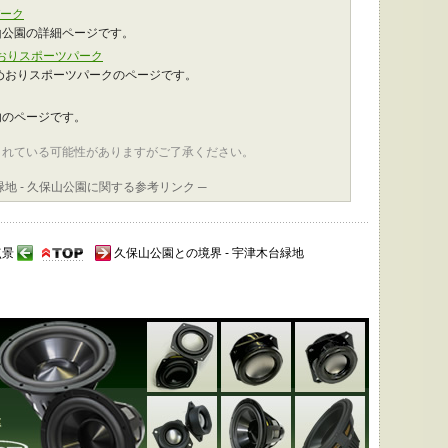
パーク
山公園の詳細ページです。
めおりスポーツパーク
めおりスポーツパークのページです。
内のページです。
されている可能性がありますがご了承ください。
緑地 - 久保山公園に関する参考リンク ─
点景
久保山公園との境界 - 宇津木台緑地