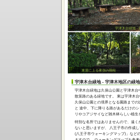
宇津木台緑地 - 
東屋に上る東側の階段
宇津木台緑地 - 宇津木地区の緑地
宇津木台緑地は久保山公園と宇津木台
散策路のある緑地です。 東は宇津木
久保山公園との境界となる園路までの
と 途中、下に降りる路があるだけの
リやコアジサイなど雑木林らしい植生
特別な名所ではありませんので、遠く
ないと思いますが、 八王子市の作成
(八王子市ウォーキングマップ)」など
ますので、 ウォーキングマップを参