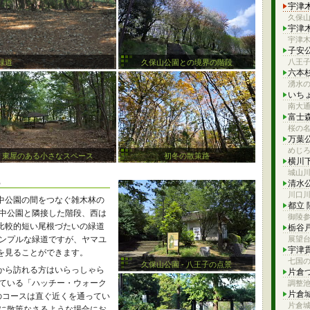
宇津
久保
宇津
宇津
子安
八王
緑道
久保山公園との境界の階段
六本
湧水
いち
南大通
富士
桜の
万葉
めじ
東屋のある小さなスペース
初冬の散策路
横川
城山
清水
川口
中公園の間をつなぐ雑木林の
都立
台中公園と隣接した階段、西は
御陵
比較的短い尾根づたいの緑道
栃谷
シンプルな緑道ですが、ヤマユ
展望
宇津
を見ることができます。
七国
久保山公園 - 八王子の点景
から訪れる方はいらっしゃら
片倉
している「ハッチー・ウォーク
調整
片倉
のコースは直ぐ近くを通ってい
片倉
考に散策なさるような場合にお