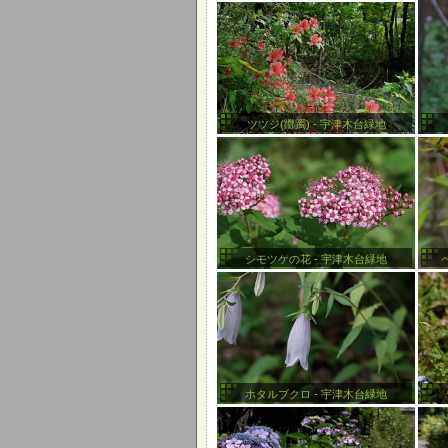
ツツジ(躑躅) - 宇津木台緑地
シモツケの花 - 宇津木台緑地
ホタルブクロ - 宇津木台緑地