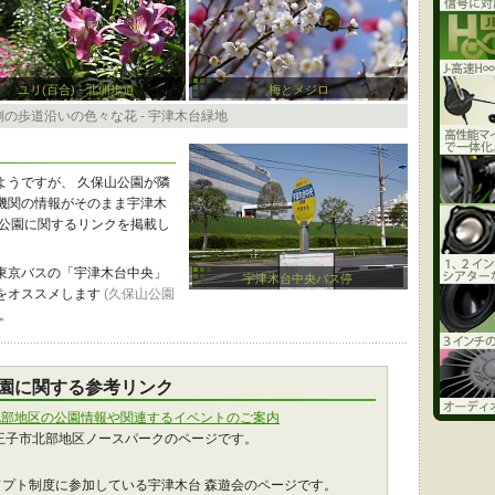
ユリ(百合) - 北側歩道
梅とメジロ
の歩道沿いの色々な花 - 宇津木台緑地
ようですが、 久保山公園が隣
機関の情報がそのまま宇津木
山公園に関するリンクを掲載し
東京バスの「宇津木台中央」
宇津木台中央バス停
をオススメします
(久保山公園
。
公園に関する参考リンク
子北部地区の公園情報や関連するイベントのご案内
王子市北部地区ノースパークのページです。
プト制度に参加している宇津木台 森遊会のページです。