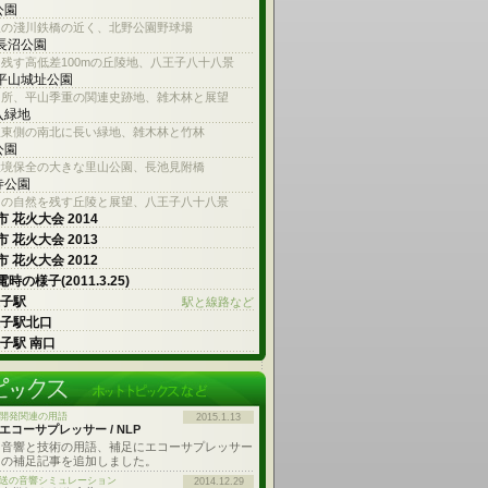
公園
線の淺川鉄橋の近く、北野公園野球場
 長沼公園
残す高低差100mの丘陵地、八王子八十八景
 平山城址公園
名所、平山季重の関連史跡地、雑木林と展望
入緑地
沢東側の南北に長い緑地、雑木林と竹林
公園
環境保全の大きな里山公園、長池見附橋
寺公園
内の自然を残す丘陵と展望、八王子八十八景
 花火大会 2014
 花火大会 2013
 花火大会 2012
時の様子(2011.3.25)
王子駅
駅と線路など
王子駅北口
王子駅 南口
開発関連の用語
2015.1.13
エコーサプレッサー / NLP
音響と技術の用語、補足にエコーサプレッサー
の補足記事を追加しました。
送の音響シミュレーション
2014.12.29