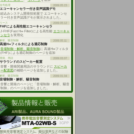
信号処理
2009.05.15
エコーキャンセラー付き音声認識デモ
組込みシステム開発技術展で エコーキャンセ
ラー付き音声認識デモが展示されました。
リース
2009.05.12
FHFによる高性能エコーキャンセラ
J-FHF(Fast H∞ Filter)による高性能
エコーキャ
ンセラ
を実用化
解析、騒音制御
2009.05.11
高速H∞フィルタによる適応制御
音場制御・解析、騒音制御
に 高速H∞フィルタ
(FHF)による適応制御のページを追加
開発、用語
2009.03.07
サラウンドのスピーカー配置
音響・開発関連用語のサラウンドに
スピーカ
ー配置図
の補助ページを追加しました。
解析、騒音制御
2009.01.04
音場制御・解析、騒音制御
音響と開発のページに「音場制御・解析、騒音
制御」のページを追加しました。