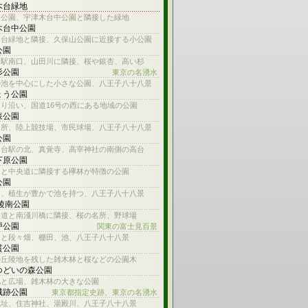
木台緑地
山公園、宇津木台中公園と隣接した緑地
木台中公園
木台緑地と隣接、久保山公園に近接する小公園
公園
子駅南口、山田川に隣接、桜や銀杏、高い杉
杉公園
東京の名湧水
の池を中心にした小さな公園、八王子八十八景
ょう公園
り沿い、国道16号の西にある地域の公園
森公園
名所、陸上競技場、市民球場、八王子八十八景
公園
ろ台駅の北、真覚寺、高宰神社の南側の高台
下原公園
川と中央道に隣接する欅林が特徴の公園
公園
川、植生が豊かで池を持つ、八王子八十八景
 陵南公園
参道と南淺川橋に隣接、桜の名所、野球場
戸公園
関東の富士見百景
台と段々畑、棚田、池、八王子八十八景
貫公園
の丘陵地を残した雑木林と桜などの公園木
つどいの森公園
池と広場、雑木林の大きな公園
城跡公園
東京都指定史跡、東京の名湧水
城址、住吉神社、湯殿川、八王子八十八景