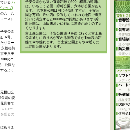
子安公園から近い直線距離で500m程度の範囲に
している
ハ
は、いちょう公園、緑町公園、六本杉公園があり
マップ)
ます。 六本杉公園は同じ子安町ですが、子安公
辺の八十八
園は万町に近い西に位置しているので地図で道路
るコースに
沿いに測定すると800m程の距離があります (緑
町公園は、山田川沿いに斜めに道路が続くので近
電気音
くなります)。
、子安公園
富士森公園は、子安公園通りを西に行くと富士森
音響測
道16号、
公園通りに通り名が変わる関係ですが1km程の距
離でやや離れます。 富士森公園よりやや近くに
ったりロー
適応制
上野町公園があります。
 永福稲荷
ら京王八王
音響シ
7kmのコ
院、公園な
在するよう
ソフト
ハード開
と元横山公
森公園の説
境界要
く花見客で
(このコー
DSPと
桜を廻るの
コーデ
ではありま