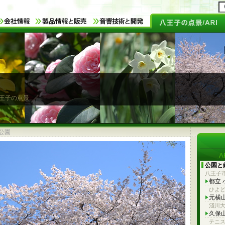
 八王子の点景
公園
公園と
八王子
都立
ひよ
元横
淺川大
久保
テニ