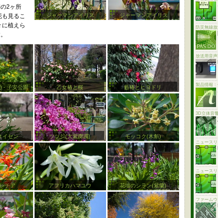
の2ヶ所
ジャーマンアイリス
ジャーマンアイリス
花も見るこ
々に植えら
防災無線放
す。
放送用音声
製品情報 
 - 子安公園
乙女椿と桜
藪椿とヒヨドリ
3D立体音
スイセン
ツツジ(大紫躑躅)
モッコク(木斛)
ニュースリ
ニュースリ
レチア
アフリカハマユウ
花壇のシラン(紫蘭)
ファームウ