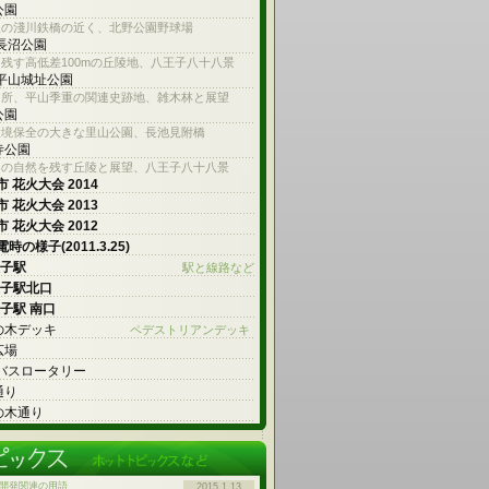
公園
線の淺川鉄橋の近く、北野公園野球場
 長沼公園
残す高低差100mの丘陵地、八王子八十八景
 平山城址公園
名所、平山季重の関連史跡地、雑木林と展望
公園
環境保全の大きな里山公園、長池見附橋
寺公園
内の自然を残す丘陵と展望、八王子八十八景
 花火大会 2014
 花火大会 2013
 花火大会 2012
時の様子(2011.3.25)
王子駅
駅と線路など
王子駅北口
王子駅 南口
の木デッキ
ペデストリアンデッキ
広場
 バスロータリー
通り
の木通り
開発関連の用語
2015.1.13