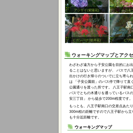
アジサイ(紫陽花)
ハコネ
ヒガンバナ(彼岸花)
ビワ(
ウォーキングマップとアク
わざわざ遠方から子安公園を目的にお
ることはないと思いますが、 バスで八
出かけの行き帰りのついでに立ち寄ら
は 「子安公園前」のバス停で降りて直
公園通りを渡った所です。 八王子駅南
バスでとちの木通りを通っているバス
安三丁目」 から徒歩で200m程度です。
もっとも、八王子駅南口の交差点あた
300m程の距離ですので八王子駅から立
も十分近距離です。
ウォーキングマップ