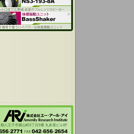
都八王子市横山町6丁目9番 丸多屋ビル8F