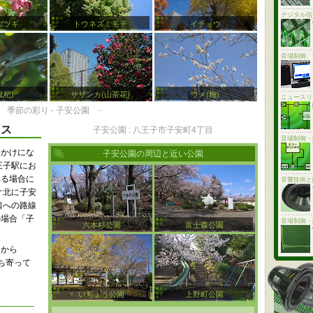
デジタル信
ウツギ
トウネズミモチ
イチョウ
音場制御、
枇杷)
サザンカ(山茶花)
ウメ(梅)
ニュースリ
─
季節の彩り - 子安公園
─
セス
子安公園 : 八王子市子安町4丁目
音場制御・
出かけにな
子安公園の周辺と近い公園
王子駅にお
れる場合に
音響技術と
ぐ北に子安
口への路線
の場合「子
音場制御・
六本杉公園
富士森公園
りから
ち寄って
いちょう公園
上野町公園