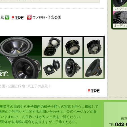
点景
ウメ(梅) - 子安公園
公園 - 公園と緑地 : 八王子の点景 》
の事業所の周辺や八王子市内の様子を時々の写真を中心に掲載して
の施設のご利用などに関するお問い合わせは、公式ページなどの参
ていますので、 お手数ですがリンク先をご覧ください。
東京
理団体が未掲載の場合もありますがご了承ください。