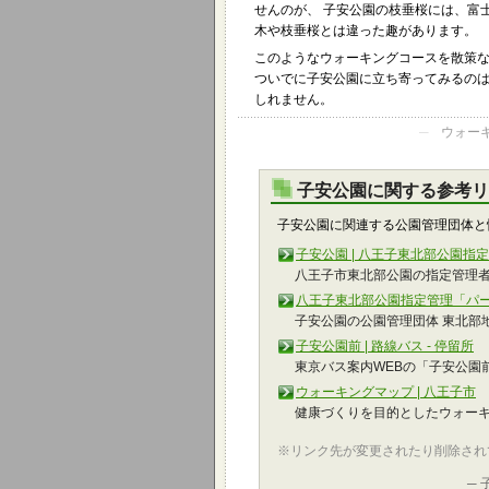
せんのが、 子安公園の枝垂桜には、富
木や枝垂桜とは違った趣があります。
このようなウォーキングコースを散策
ついでに子安公園に立ち寄ってみるの
しれません。
─
ウォーキ
子安公園に関する参考リ
子安公園に関連する公園管理団体と
子安公園 | 八王子東北部公園
八王子市東北部公園の指定管理者
八王子東北部公園指定管理「パ
子安公園の公園管理団体 東北部
子安公園前 | 路線バス - 停留所
東京バス案内WEBの「子安公園
ウォーキングマップ | 八王子市
健康づくりを目的としたウォー
※リンク先が変更されたり削除され
─