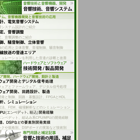
響システム設計のご紹介
定、音響調整のご紹介
御の応用と立体音響、音場制御、騒音制御
ミュレーションを利用した音達の診断と改善
ウェアとファームウェア、デジタル信号処理
発と制御、回路・基盤設計、FPGAとHDL
素法、FEM、磁場解析などのシミュレーション
エンベデット、組込み系CPU/MPUの開発経験
ックや規格別、DSPボードの実装など技術別