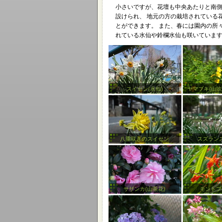
小さいですが、花壇も中央あたりと南側
設けられ、 地元の方の栽培されている
とができます。 また、春には園内の所
れている水仙や鈴欄水仙も咲いていま
スイセン(水仙)
ヤマブキ(山吹)
八重咲きのスイセン
スズラン
サザンカ(山茶花)
モントブ