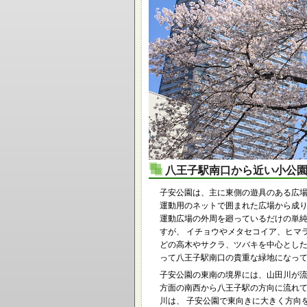
八王子駅南口から近い小公
子安公園は、主に東側の遊具のある広
運動用のネットで囲まれた広場から成り
運動広場の外周を廻っているだけの単
すが、 イチョウやメタセコイア、ヒマ
どの高木やサクラ、ツバキを中心とし
って八王子駅南口の貴重な緑地になっ
子安公園の東南の境界には、山田川が
方面の南西から八王子駅の方向に流れ
川は、 子安公園で東向きに大きく方向