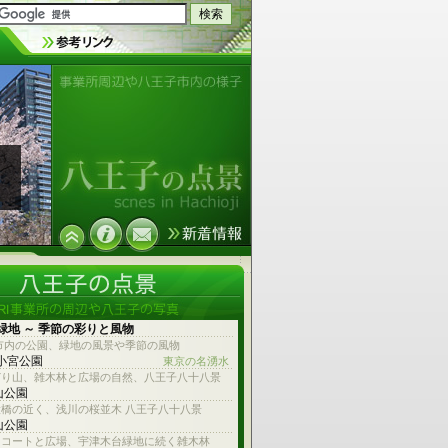
事業所周辺や八王子市内の様子
緑地 ～ 季節の彩りと風物
市内の公園、緑地の風景や季節の風物
 小宮公園
東京の名湧水
どり山、雑木林と広場の自然、八王子八十八景
山公園
橋の近く、浅川の桜並木 八王子八十八景
山公園
スコートと広場、宇津木台緑地に続く雑木林