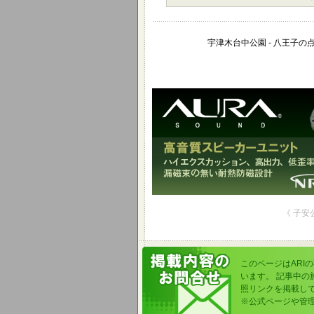
宇津木台中公園 - 八王子の
《 子安
このページはARI
います。 記事中
照リンクを掲載し
※公式ページや管