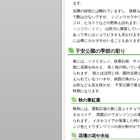
ます。
近隣の緑地とは離れていますし、規模
で数は少ないですが、 シジュウカラや
ジロ、ヒヨドリなどの野鳥も訪れます
(
トは当然います)
。 山田川に隣接してい
あって冬にはジョウビタキも見かけます
には稀にカルガモがいることもありま
子安公園の季節の彩り
春には、ソメイヨシノ、枝垂れ桜、サ
順に花期を向かえ、 長く桜の咲いてい
られます。 桜とほぼ同じ頃、園内北側
えられているツバキや、南西の角のレ
山吹なども花を咲かせ、 子安公園で最
時期になります。
秋の黄紅葉
晩秋には、運動広場の東に並ぶイチョ
タセコイア、 周囲のドウダンツツジの
られます。 メタセコイアが落葉した時
ンジ色とドウダンツツジの赤が鮮やか
花壇の花や水仙