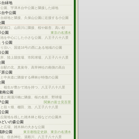
木台緑地
山公園、宇津木台中公園と隣接した緑地
木台中公園
木台緑地と隣接、久保山公園に近接する小公園
公園
子駅南口、山田川に隣接、桜や銀杏、高い杉
杉公園
東京の名湧水
の池を中心にした小さな公園、八王子八十八景
ょう公園
り沿い、国道16号の西にある地域の公園
森公園
名所、陸上競技場、市民球場、八王子八十八景
公園
ろ台駅の北、真覚寺、高宰神社の南側の高台
下原公園
川と中央道に隣接する欅林が特徴の公園
公園
川、植生が豊かで池を持つ、八王子八十八景
 陵南公園
参道と南淺川橋に隣接、桜の名所、野球場
戸公園
関東の富士見百景
台と段々畑、棚田、池、八王子八十八景
貫公園
の丘陵地を残した雑木林と桜などの公園木
つどいの森公園
池と広場、雑木林の大きな公園
城跡公園
東京都指定史跡、東京の名湧水
城址、住吉神社、湯殿川、八王子八十八景