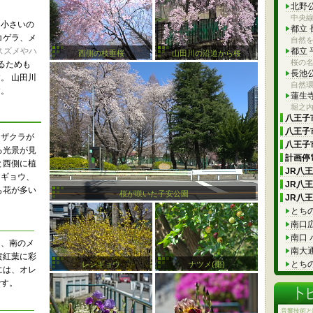
北野
中央
も小さいの
都立
コゲラ、メ
自然を
スズメやハ
都立
西側の枝垂桜
山田川の沿道から桜
桜の
るためも
長池
。 山田川
自然
す。
蓮生
堀之
八王子市
八王子市
トザクラが
八王子市
る光景が見
計画停電
と西側に植
JR八
ンギョウ、
JR八
も花が多い
桜が咲いた子安公園
JR八
とち
南口
南口
ウ、南のメ
南大
黄紅葉に彩
とち
レンギョウ
ナツメ(棗)
には、オレ
です。
音響技術と