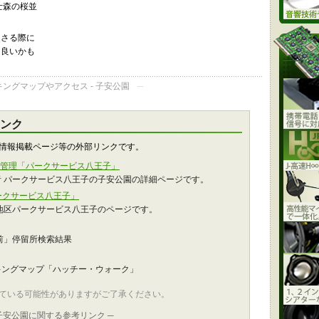
士森の桜並
なさる際に
は良いかも
ングマップやアクセス - 子安公園
─
ンク
情報掲載ページ等の外部リンクです。
指定管理「パークサービス八王子」
 パークサービス八王子の子安公園の詳細ページです。
ークサービス八王子」
地区パークサービス八王子のページです。
前」停留所検索結果
キングマップ「ハッチー・ウォーク」
ている可能性がありますがご了承ください。
 子安公園に関する参考リンク ─