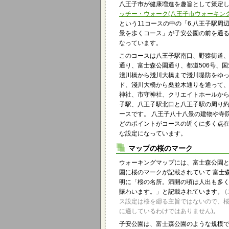
八王子市が健康増進を趣旨として策定
ッチー・ウォーク(八王子市ウォーキング
という11コースの中の「6.八王子駅周
景を歩くコース」が子安公園の前を通
なっています。
このコースは八王子駅南口、野猿街道
通り、富士森公園通り、都道506号、国
淺川橋から淺川大橋まで淺川堤防をゆ
ド、淺川大橋から桑並木通りを通って、
神社、市守神社、クリエイトホールか
子駅、八王子駅北口と八王子駅の周り約
ースです。 八王子八十八景の建物や寺
どのポイントがコースの近くに多く点
な設定になっています。
マップの桜のマーク
ウォーキングマップには、富士森公園
園に桜のマークが記載されていて 富士
明に「桜の名所。満開の頃は人出も多
賑わいます。」と記載されています。
ス設定は桜を廻る主旨ではないので、
に適しているわけではありません)
。
子安公園は、富士森公園のような規模