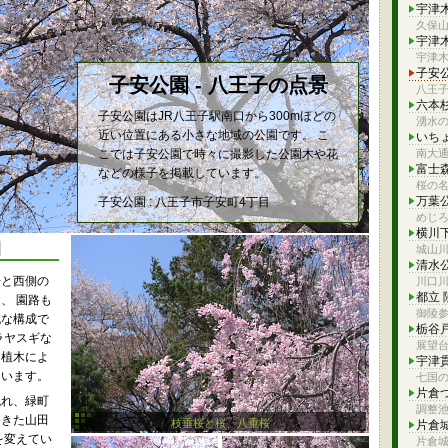
宇津
久保
宇津
宇津
子安
子安公園 - 八王子の点景
八王
六本
子安公園はJR八王子駅南口から300mほどの
湧水
近い位置にある小さな地域の公園です。 こ
いち
こでは子安公園で時々に撮影した公園木や花
南大通
富士
などの様子を掲載しています。
桜の
万葉
子安公園 : 八王子市子安町4丁目
めじ
横川
園
城山
清水
場と西側の
川口
都立
、 園路も
御陵
純な構成で
栃谷
ラヤスギな
展望
た植木によ
宇津
ています。
七国
片倉
流れ、緑町
調整
てきた山田
枝垂桜と桜、八重桜
片倉
を変えてい
片倉