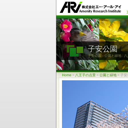
子安公園
子安公園 - 公園と緑地 :
Home
>
八王子の点景
>
公園と緑地
>
子安