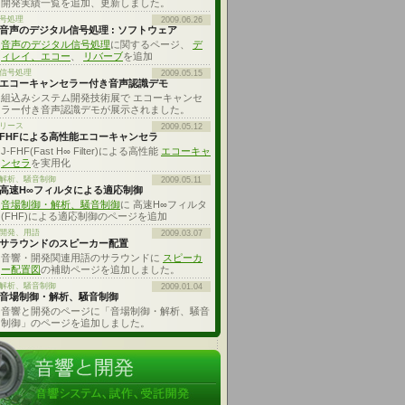
開発実績一覧を追加、更新しました。
号処理
2009.06.26
音声のデジタル信号処理 : ソフトウェア
音声のデジタル信号処理
に関するページ、
デ
ィレイ、エコー
、
リバーブ
を追加
信号処理
2009.05.15
エコーキャンセラー付き音声認識デモ
組込みシステム開発技術展で エコーキャンセ
ラー付き音声認識デモが展示されました。
リース
2009.05.12
FHFによる高性能エコーキャンセラ
J-FHF(Fast H∞ Filter)による高性能
エコーキャ
ンセラ
を実用化
解析、騒音制御
2009.05.11
高速H∞フィルタによる適応制御
音場制御・解析、騒音制御
に 高速H∞フィルタ
(FHF)による適応制御のページを追加
開発、用語
2009.03.07
サラウンドのスピーカー配置
音響・開発関連用語のサラウンドに
スピーカ
ー配置図
の補助ページを追加しました。
解析、騒音制御
2009.01.04
音場制御・解析、騒音制御
音響と開発のページに「音場制御・解析、騒音
制御」のページを追加しました。