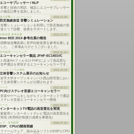
エコーサプレッサー / NLP
音響と技術の用語、補足にエコーサプレッサー
の補足記事を追加しました。
送の音響シミュレーション
2014.12.29
防災無線放送 音響シミュレーション
音響シミュレーションを利用して防災無線の音
達エリア診断、改善をサポートします。
比較装置 参考出展
2014.12.05
Inter BEE 2014 参考出展の報告
国際放送機器展に音声比較装置を参考出展しま
した。 ご来場ありがとうございました。
: 信号処理ソフトウェア
2014.11.14
エコーキャンセラー製品 JFHF-EC1401VC
J-高速H∞フィルタ(J-FHF)によって高品質な
音声通話を実現するエコーキャンセラーです。
響、バイノーラル再生
2012.10.19
立体音響システム展示のお知らせ
岩手大学オープンキャンパス西山研究室におい
て立体音響システムが公開されます。
リース
2012.03.13
PC向けステレオ音源エコーキャンセラー
音楽やゲームをしながらインターネットで通話
ステレオ音源エコーキャンセラー開発
リース
2011.04.20
インターネットTV電話の高音質化を実現
家庭用インターネットテレビ電話の高音質化を
実現 (有用特許制度の成果を事業化)
ェア、信号処理
2009.07.30
DSP、CPUの開発実績
ファームウェア、組み込みソフトのDSPとCPU