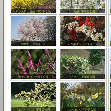
東側入口の連翹 - 宇津貫公園
大島桜 - 宇津貫公園
枝垂桜 - 宇津貫公園
紅白のボケ - 宇津貫公園
ハナズオウ - 宇津貫公園
アセビ - 宇津貫公園
コゴメウツギ - 宇津貫公園
スイセン - 宇津貫公園