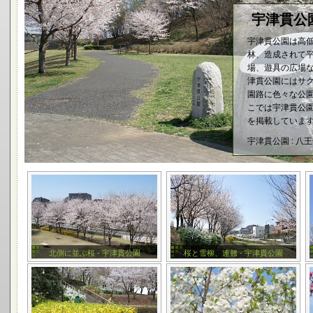
宇津貫公園
宇津貫公園は高
林、造成されて
場、遊具の広場な
津貫公園にはサ
園路に色々な公園
こでは宇津貫公
を掲載していま
宇津貫公園 : 八
北側に並ぶ桜 - 宇津貫公園
桜と雪柳、連翹 - 宇津貫公園