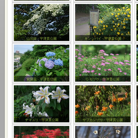
山法師 - 宇津貫公園
キンシバイ - 宇津貫公園
紫陽花 - 宇津貫公園
シモツケ - 宇津貫公園
ヤマユリ - 宇津貫公園
ヤブカンゾウ - 宇津貫公園