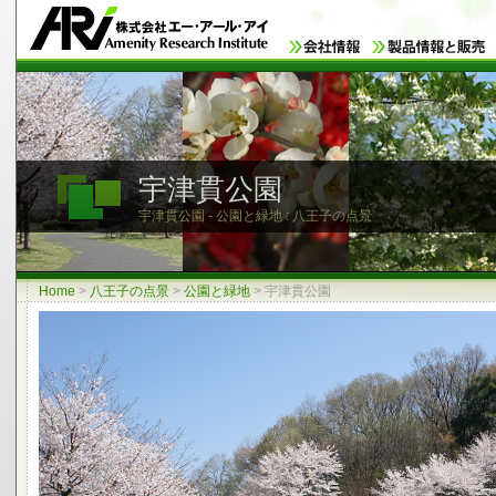
宇津貫公園
宇津貫公園 - 公園と緑地 : 八王子の点景
Home
>
八王子の点景
>
公園と緑地
>
宇津貫公園