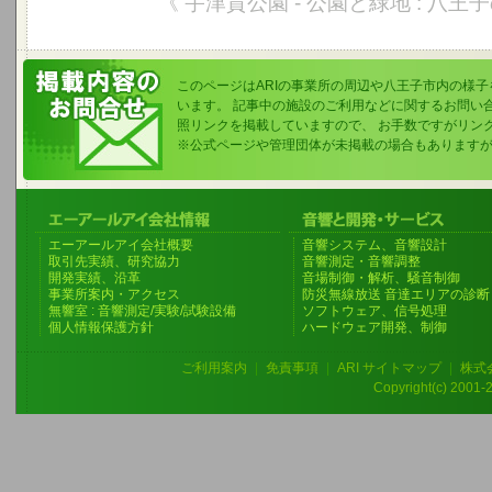
《 宇津貫公園 - 公園と緑地 : 八王
このページはARIの事業所の周辺や八王子市内の様
います。 記事中の施設のご利用などに関するお問い
照リンクを掲載していますので、 お手数ですがリン
※公式ページや管理団体が未掲載の場合もあります
エーアールアイ会社概要
音響システム、音響設計
取引先実績、研究協力
音響測定・音響調整
開発実績、沿革
音場制御・解析、騒音制御
事業所案内・アクセス
防災無線放送 音達エリアの診断
無響室 : 音響測定/実験/試験設備
ソフトウェア、信号処理
個人情報保護方針
ハードウェア開発、制御
ご利用案内
|
免責事項
|
ARI サイトマップ
|
株式
Copyright(c) 2001-20