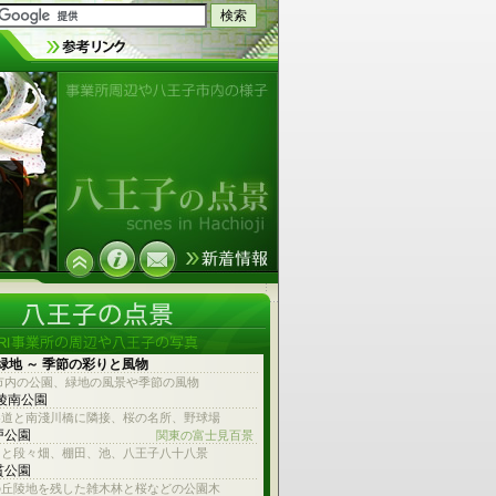
事業所周辺や八王子市内の様子
緑地 ～ 季節の彩りと風物
市内の公園、緑地の風景や季節の風物
 陵南公園
参道と南淺川橋に隣接、桜の名所、野球場
戸公園
関東の富士見百景
台と段々畑、棚田、池、八王子八十八景
貫公園
の丘陵地を残した雑木林と桜などの公園木