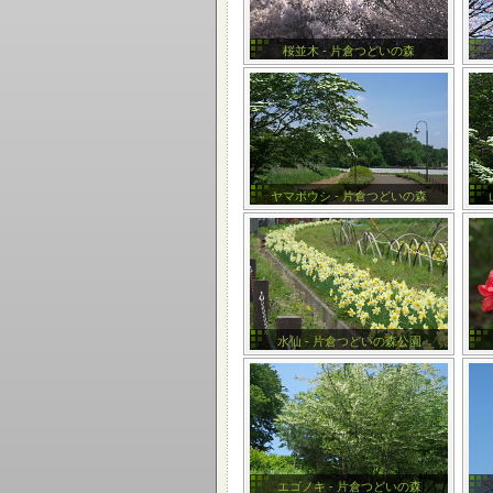
桜並木 - 片倉つどいの森
ヤマボウシ - 片倉つどいの森
水仙 - 片倉つどいの森公園
エゴノキ - 片倉つどいの森