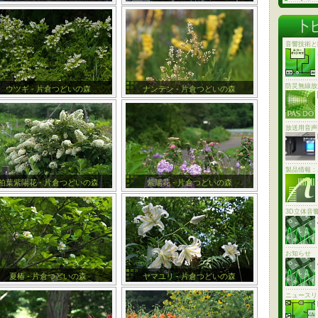
音響技術と
防災無線放
ウツギ - 片倉つどいの森
ナンテン - 片倉つどいの森
放送用音声
製品情報 
柏葉紫陽花 - 片倉つどいの森
紫陽花 - 片倉つどいの森
3D立体音
お知らせ
夏椿 - 片倉つどいの森
ヤマユリ - 片倉つどいの森
ニュースリ