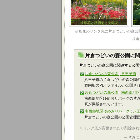
彼岸花と秋明菊と女郎花
※画像のリンク先に片倉つどいの森公
─
片倉
片倉つどいの森公園に関
片倉つどいの森公園に関連する公園
片倉つどいの森公園 | 八王子市
八王子市の片倉つどいの森公園の
案内板のPDFファイルが公開さ
片倉つどいの森公園 | 南西部地
南西部地区ゆめおりパークの片倉
真が掲載されています。
南西部地区ゆめおりパーク ( 八王
片倉つどいの森公園の公園管理団
※リンク先が変更されたり削除され
─ 片倉