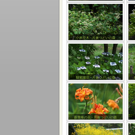
小米空木 - 片倉つどいの森
額紫陽花 - 片倉つどいの森
藪萱草の花 - 片倉つどいの森