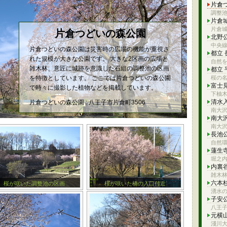
片倉
調整
片倉
片倉
片倉つどいの森公園
北野
中央
片倉つどいの森公園は災害時の広場の機能が重視さ
都立
れた規模が大きな公園です。 大きな2区画の広場と
自然を
雑木林、意匠に城跡を意識した石組の調整池の区画
都立
を特徴としています。 ここでは片倉つどいの森公園
桜の
富士
で時々に撮影した植物などを掲載しています。
下柚
清水
片倉つどいの森公園 : 八王子市片倉町3506
南大
南大
南大
長池
自然
蓮生
堀之
内裏
雑木
六本
桜が咲いた調整池の区画
桜が咲いた橋の入口付近
湧水
子安
八王
元横
淺川大