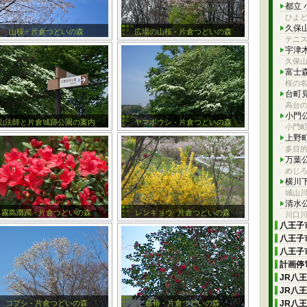
都立
ひよ
久保
山桜 - 片倉つどいの森
広場の山桜 - 片倉つどいの森
テニ
宇津
久保
富士
桜の
台町
高台
小門
山法師と片倉城跡公園の案内
ヤマボウシ - 片倉つどいの森
小門町
上野
多目
万葉
めじ
横川
城山
清水
霧島躑躅 - 片倉つどいの森
レンギョウ- 片倉つどいの森
川口
八王子市
八王子市
八王子市
計画停電
JR八
JR八
コブシ - 片倉つどいの森
藪椿 - 片倉つどいの森
JR八