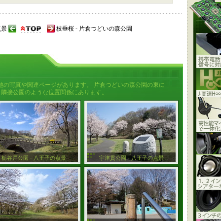
点景
枝垂桜 - 片倉つどいの森公園
地の写真や関連ページがあります。 片倉つどいの森公園の東に
、隣接公園のような位置関係にあります。
栃谷戸公園 - 八王子の点景
宇津貫公園 - 八王子の点景