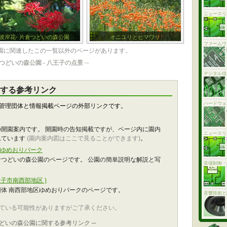
ニュースリ
彼岸花- 片倉つどいの森公園
オニユリとヒマワリ
ファームウ
園に関連したこの一覧以外のページがあります。
つどいの森公園 - 八王子の点景
─
デジタル信
する参考リンク
ハードウェ
管理団体と情報掲載ページの外部リンクです。
開園案内です。 開園時の告知掲載ですが、ページ内に園内
ニュースリ
れています
(園内案内図はここで見ることができます)
。
区ゆめおりパーク
つどいの森公園のページです。 公園の簡単説明な解説と写
音場制御・
子市南西部地区 )
体 南西部地区ゆめおりパークのページです。
音響技術と
ている可能性がありますがご了承ください。
つどいの森公園に関する参考リンク ─