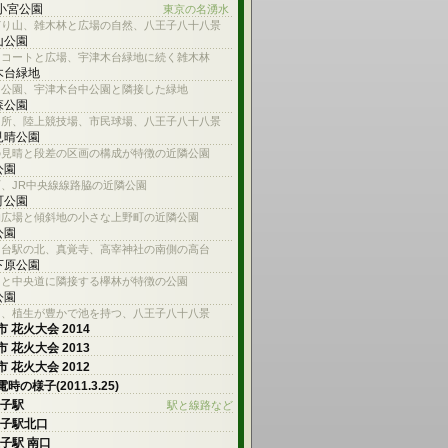
 小宮公園
東京の名湧水
どり山、雑木林と広場の自然、八王子八十八景
山公園
スコートと広場、宇津木台緑地に続く雑木林
木台緑地
山公園、宇津木台中公園と隣接した緑地
森公園
名所、陸上競技場、市民球場、八王子八十八景
見晴公園
の見晴と段差の区画の構成が特徴の近隣公園
公園
、JR中央線線路脇の近隣公園
町公園
的広場と傾斜地の小さな上野町の近隣公園
公園
ろ台駅の北、真覚寺、高宰神社の南側の高台
下原公園
川と中央道に隣接する欅林が特徴の公園
公園
川、植生が豊かで池を持つ、八王子八十八景
 花火大会 2014
 花火大会 2013
 花火大会 2012
時の様子(2011.3.25)
王子駅
駅と線路など
王子駅北口
王子駅 南口