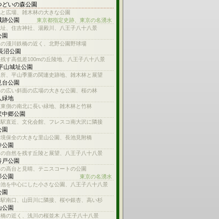
つどいの森公園
池と広場、雑木林の大きな公園
城跡公園
東京都指定史跡、東京の名湧水
城址、住吉神社、湯殿川、八王子八十八景
公園
線の淺川鉄橋の近く、北野公園野球場
 長沼公園
残す高低差100mの丘陵地、八王子八十八景
 平山城址公園
名所、平山季重の関連史跡地、雑木林と展望
見台公園
木の広い斜面の広場の大きな公園、桜の林
入緑地
沢東側の南北に長い緑地、雑木林と竹林
沢中郷公園
沢駅直近、文化会館、フレスコ南大沢に隣接
公園
環境保全の大きな里山公園、長池見附橋
寺公園
内の自然を残す丘陵と展望、八王子八十八景
谷戸公園
林の高台と見晴、テニスコートの公園
杉公園
東京の名湧水
の池を中心にした小さな公園、八王子八十八景
公園
子駅南口、山田川に隣接、桜や銀杏、高い杉
山公園
橋の近く、浅川の桜並木 八王子八十八景