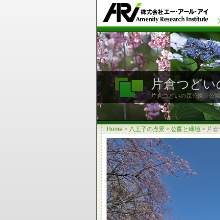
片倉つどい
片倉つどいの森公園 - 公園
Home
>
八王子の点景
>
公園と緑地
>
片倉