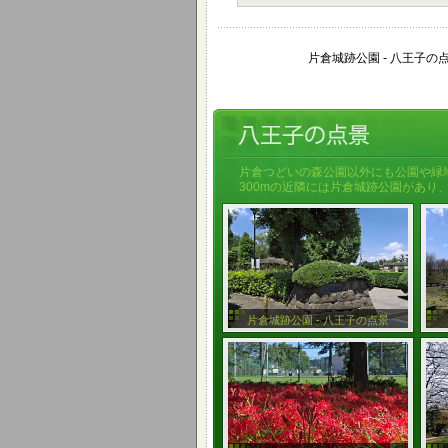
片倉城跡公園 - 八王子の
片倉つどいの森公園以外にも公園や緑
300mの近隣には片倉城跡公園があり
片倉城跡公園 - 八王子の点景