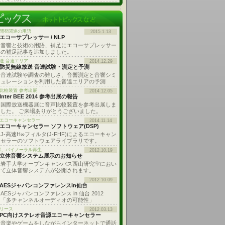
開発関連の用語
2015.1.13
エコーサプレッサー / NLP
音響と技術の用語、補足にエコーサプレッサー
の補足記事を追加しました。
送 音達エリア
2014.12.29
防災無線放送 音達試験・測定と予測
音達試験や調査の難しさ、音響測定と音響シミ
ュレーションを利用した音達エリアの予測
比較装置 参考出展
2014.12.05
Inter BEE 2014 参考出展の報告
国際放送機器展に音声比較装置を参考出展しま
した。 ご来場ありがとうございました。
: エコーキャンセラー
2014.11.14
エコーキャンセラー ソフトウェア(DSP)
J-高速H∞フィルタ(J-FHF)によるエコーキャン
セラーのソフトウェアライブラリです。
響、バイノーラル再生
2012.10.19
立体音響システム展示のお知らせ
岩手大学オープンキャンパス西山研究室におい
て立体音響システムが公開されます。
2012.10.09
AESジャパンコンファレンスin仙台
AESジャパンコンファレンス in 仙台 2012
「多チャンネルオーディオの可能性」
リース
2012.03.13
PC向けステレオ音源エコーキャンセラー
音楽やゲームをしながらインターネットで通話