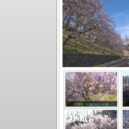
枝垂桜 - 片倉つどいの森