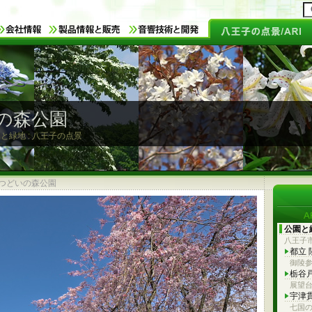
の森公園
と緑地 : 八王子の点景
つどいの森公園
公園と
八王子
都立
御陵
栃谷
展望
宇津
七国