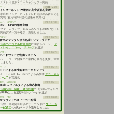
ステレオ音源エコーキャンセラー開発
リース
2011.04.20
インターネットTV電話の高音質化を実現
家庭用インターネットテレビ電話の高音質化を
実現 (有用特許制度の成果を事業化)
ェア、信号処理
2009.07.30
DSP、CPUの開発実績
ファームウェア、組み込みソフトのDSPとCPU
開発実績一覧を追加、更新しました。
号処理
2009.06.26
音声のデジタル信号処理 : ソフトウェア
音声のデジタル信号処理
に関するページ、
デ
ィレイ、エコー
、
リバーブ
を追加
ア開発
2009.06.26
ハードウェアと制御システム
ハードウェア開発のご案内と事例を更新、追加
しました。
リース
2009.05.12
FHFによる高性能エコーキャンセラ
J-FHF(Fast H∞ Filter)による高性能
エコーキャ
ンセラ
を実用化
解析、騒音制御
2009.05.11
高速H∞フィルタによる適応制御
音場制御・解析、騒音制御
に 高速H∞フィルタ
(FHF)による適応制御のページを追加
開発、用語
2009.03.07
サラウンドのスピーカー配置
音響・開発関連用語のサラウンドに
スピーカ
ー配置図
の補助ページを追加しました。