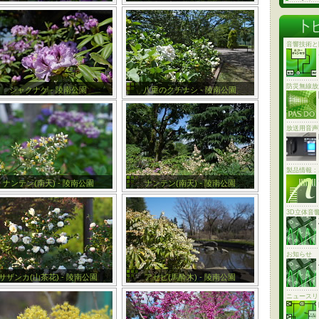
音響技術と
防災無線放
シャクナゲ - 陵南公園
八重のクチナシ - 陵南公園
放送用音声
製品情報 
ナンテン(南天) - 陵南公園
ナンテン(南天) - 陵南公園
3D立体音
お知らせ
サザンカ(山茶花) - 陵南公園
アセビ(馬酔木) - 陵南公園
ニュースリ