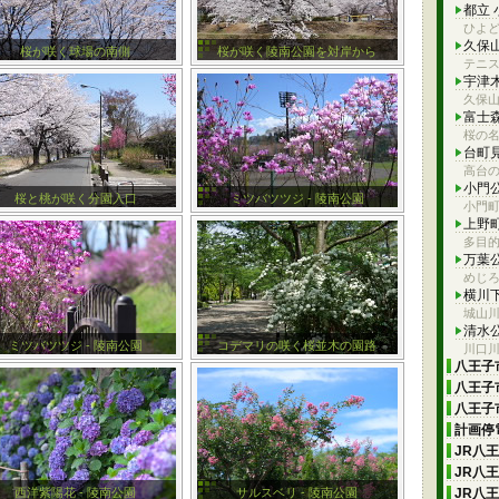
都立
ひよ
久保
桜が咲く球場の南側
桜が咲く陵南公園を対岸から
テニ
宇津
久保
富士
桜の
台町
高台
小門
桜と桃が咲く分園入口
ミツバツツジ - 陵南公園
小門町
上野
多目
万葉
めじ
横川
城山
清水
ミツバツツジ - 陵南公園
コデマリの咲く桜並木の園路
川口
八王子市
八王子市
八王子市
計画停電
JR八
JR八
西洋紫陽花 - 陵南公園
サルスベリ - 陵南公園
JR八