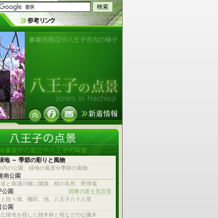
事業所周辺や八王子市内の様子
緑地 ～ 季節の彩りと風物
市内の公園、緑地の風景や季節の風物
 陵南公園
参道と南淺川橋に隣接、桜の名所、野球場
戸公園
関東の富士見百景
台と段々畑、棚田、池、八王子八十八景
貫公園
の丘陵地を残した雑木林と桜などの公園木