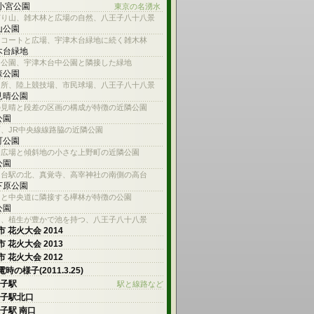
 小宮公園
東京の名湧水
どり山、雑木林と広場の自然、八王子八十八景
山公園
スコートと広場、宇津木台緑地に続く雑木林
木台緑地
山公園、宇津木台中公園と隣接した緑地
森公園
名所、陸上競技場、市民球場、八王子八十八景
見晴公園
の見晴と段差の区画の構成が特徴の近隣公園
公園
、JR中央線線路脇の近隣公園
町公園
的広場と傾斜地の小さな上野町の近隣公園
公園
ろ台駅の北、真覚寺、高宰神社の南側の高台
下原公園
川と中央道に隣接する欅林が特徴の公園
公園
川、植生が豊かで池を持つ、八王子八十八景
 花火大会 2014
 花火大会 2013
 花火大会 2012
時の様子(2011.3.25)
王子駅
駅と線路など
王子駅北口
王子駅 南口