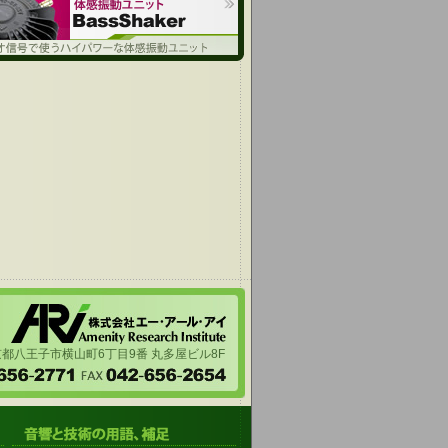
都八王子市横山町6丁目9番 丸多屋ビル8F