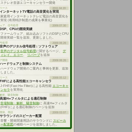
ステレオ音源エコーキャンセラー開発
リース
2011.04.20
インターネットTV電話の高音質化を実現
家庭用インターネットテレビ電話の高音質化を
実現 (有用特許制度の成果を事業化)
ェア、信号処理
2009.07.30
DSP、CPUの開発実績
ファームウェア、組み込みソフトのDSPとCPU
開発実績一覧を追加、更新しました。
号処理
2009.06.26
音声のデジタル信号処理 : ソフトウェア
音声のデジタル信号処理
に関するページ、
デ
ィレイ、エコー
、
リバーブ
を追加
ア開発
2009.06.26
ハードウェアと制御システム
ハードウェア開発のご案内と事例を更新、追加
しました。
リース
2009.05.12
FHFによる高性能エコーキャンセラ
J-FHF(Fast H∞ Filter)による高性能
エコーキャ
ンセラ
を実用化
解析、騒音制御
2009.05.11
高速H∞フィルタによる適応制御
音場制御・解析、騒音制御
に 高速H∞フィルタ
(FHF)による適応制御のページを追加
開発、用語
2009.03.07
サラウンドのスピーカー配置
音響・開発関連用語のサラウンドに
スピーカ
ー配置図
の補助ページを追加しました。