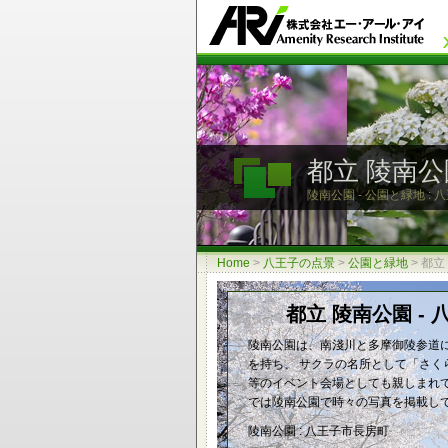
都立 陵南公
陵南公園 - 公園と緑地 :
Home
>
八王子の点景
>
公園と緑地
>
都立
都立 陵南公園 -
陵南公園は、南淺川と多摩御陵参道
を持ち、 サクラの名所として「さく
等のイベント会場としても親しまれて
では陵南公園で時々の写真を掲載し
陵南公園 : 八王子市長房町