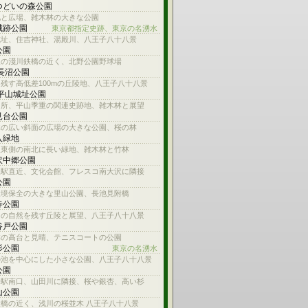
つどいの森公園
池と広場、雑木林の大きな公園
城跡公園
東京都指定史跡、東京の名湧水
城址、住吉神社、湯殿川、八王子八十八景
公園
線の淺川鉄橋の近く、北野公園野球場
 長沼公園
残す高低差100mの丘陵地、八王子八十八景
 平山城址公園
名所、平山季重の関連史跡地、雑木林と展望
見台公園
木の広い斜面の広場の大きな公園、桜の林
入緑地
沢東側の南北に長い緑地、雑木林と竹林
沢中郷公園
沢駅直近、文化会館、フレスコ南大沢に隣接
公園
環境保全の大きな里山公園、長池見附橋
寺公園
内の自然を残す丘陵と展望、八王子八十八景
谷戸公園
林の高台と見晴、テニスコートの公園
杉公園
東京の名湧水
の池を中心にした小さな公園、八王子八十八景
公園
子駅南口、山田川に隣接、桜や銀杏、高い杉
山公園
橋の近く、浅川の桜並木 八王子八十八景