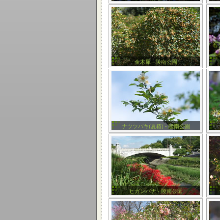
金木犀 - 陵南公園
ナツツバキ(夏椿) - 陵南公園
ヒガンバナ - 陵南公園