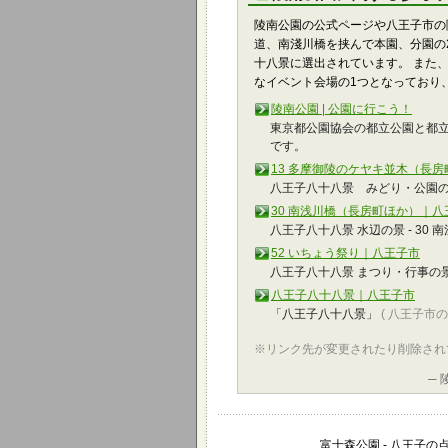
陵南公園の公式ページや八王子市の
道、南淺川橋を挟んで本園、分園の
十八景に選出されています。 また
なイベント会場の1つとなっており
陵南公園 | 公園に行こう！
東京都公園協会の都立公園と都
です。
13 多摩御陵のケヤキ並木（長
八王子八十八景 みどり・公園の景
30 南浅川橋（長房町ほか）｜八
八王子八十八景 水辺の景 - 30
52 いちょう祭り｜八王子市
八王子八十八景 まつり・行事の景 
八王子八十八景｜八王子市
「八王子八十八景」
( 八王子市
※リンク先が変更されたり削除され
─
富士森公園 - 八王子の