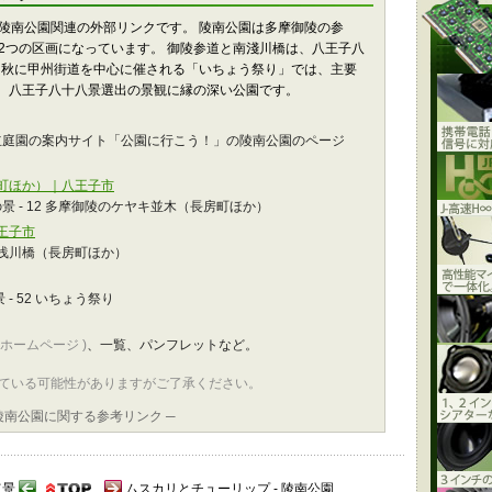
陵南公園関連の外部リンクです。 陵南公園は多摩御陵の参
2つの区画になっています。 御陵参道と南淺川橋は、八王子八
、秋に甲州街道を中心に催される「いちょう祭り」では、主要
、 八王子八十八景選出の景観に縁の深い公園です。
立庭園の案内サイト「公園に行こう！」の陵南公園のページ
房町ほか）｜八王子市
 - 12 多摩御陵のケヤキ並木（長房町ほか）
王子市
 南浅川橋（長房町ほか）
- 52 いちょう祭り
のホームページ )
、一覧、パンフレットなど。
ている可能性がありますがご了承ください。
 陵南公園に関する参考リンク ─
点景
ムスカリとチューリップ - 陵南公園