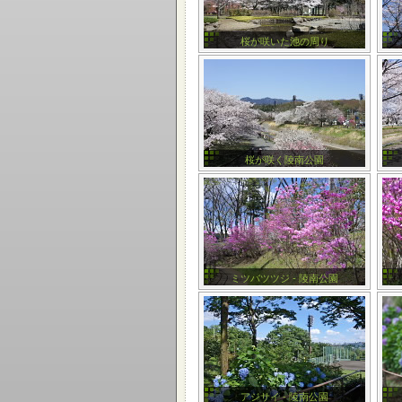
桜が咲いた池の周り
桜が咲く陵南公園
ミツバツツジ - 陵南公園
アジサイ - 陵南公園