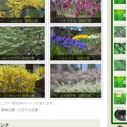
ニュースリ
サンシュユの花 - 陵南公園
ハナズオウ - 陵南公園
ファームウ
デジタル信
ヤマボウシ - 陵南公園
ムスカリ - 陵南公園
ハードウェ
ニュースリ
音場制御・
レンギョウ - 陵南公園
ユキヤナギ - 陵南公園
たこの一覧以外のページがあります。
音響技術と
─
陵南公園 - 八王子の点景
─
ンク