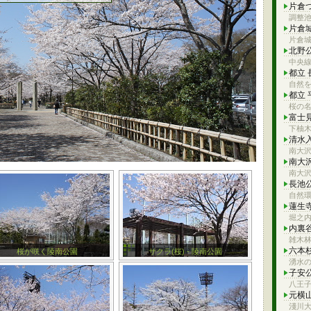
片倉
調整
片倉
片倉
北野
中央
都立
自然を
都立
桜の
富士
下柚
清水
南大
南大
南大
長池
自然
蓮生
堀之
内裏
雑木
六本
桜が咲く陵南公園
サクラ(桜) - 陵南公園
湧水
子安
八王
元横
淺川大