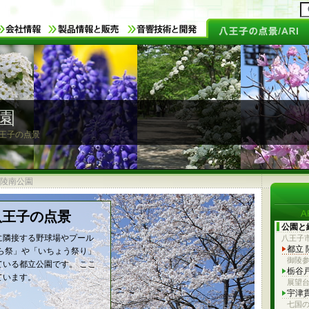
園
 八王子の点景
 陵南公園
 八王子の点景
公園と
に隣接する野球場やプール
八王子
都立
ら祭」や「いちょう祭り」
御陵
いる都立公園です。 ここ
栃谷
ています。
展望
宇津
七国