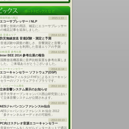
開発関連の用語
2015.1.13
エコーサプレッサー / NLP
音響と技術の用語、補足にエコーサプレッサー
の補足記事を追加しました。
送 音達エリア
2014.12.29
防災無線放送 音達試験・測定と予測
音達試験や調査の難しさ、音響測定と音響シミ
ュレーションを利用した音達エリアの予測
比較装置 参考出展
2014.12.05
Inter BEE 2014 参考出展の報告
国際放送機器展に音声比較装置を参考出展しま
した。 ご来場ありがとうございました。
: エコーキャンセラー
2014.11.14
エコーキャンセラー ソフトウェア(DSP)
J-高速H∞フィルタ(J-FHF)によるエコーキャン
セラーのソフトウェアライブラリです。
響、バイノーラル再生
2012.10.19
立体音響システム展示のお知らせ
岩手大学オープンキャンパス西山研究室におい
て立体音響システムが公開されます。
2012.10.09
AESジャパンコンファレンスin仙台
AESジャパンコンファレンス in 仙台 2012
「多チャンネルオーディオの可能性」
リース
2012.03.13
PC向けステレオ音源エコーキャンセラー
音楽やゲームをしながらインターネットで通話