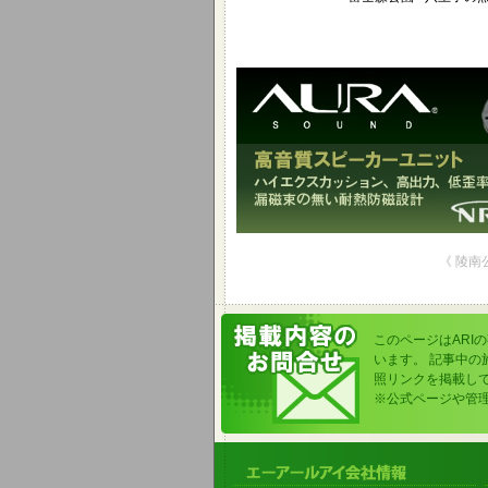
《 陵南
このページはARI
います。 記事中
照リンクを掲載し
※公式ページや管