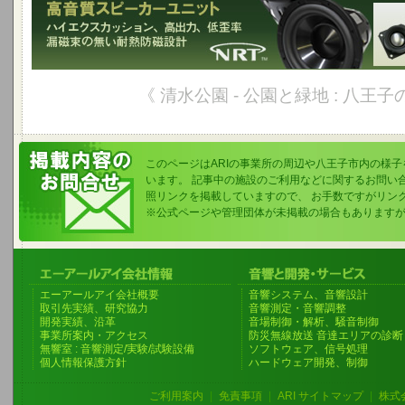
《 清水公園 - 公園と緑地 : 八王子
このページはARIの事業所の周辺や八王子市内の様
います。 記事中の施設のご利用などに関するお問い
照リンクを掲載していますので、 お手数ですがリン
※公式ページや管理団体が未掲載の場合もあります
エーアールアイ会社概要
音響システム、音響設計
取引先実績、研究協力
音響測定・音響調整
開発実績、沿革
音場制御・解析、騒音制御
事業所案内・アクセス
防災無線放送 音達エリアの診断
無響室 : 音響測定/実験/試験設備
ソフトウェア、信号処理
個人情報保護方針
ハードウェア開発、制御
ご利用案内
|
免責事項
|
ARI サイトマップ
|
株式