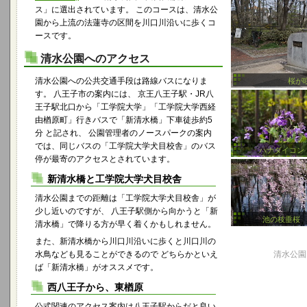
ス」に選出されています。 このコースは、清水公
園から上流の法蓮寺の区間を川口川沿いに歩くコ
ースです。
清水公園へのアクセス
清水公園への公共交通手段は路線バスになりま
桜が
す。 八王子市の案内には、 京王八王子駅・JR八
王子駅北口から「工学院大学」「工学院大学西経
由楢原町」行きバスで「新清水橋」下車徒歩約5
分 と記され、 公園管理者のノースパークの案内
では、同じバスの「工学院大学犬目校舎」のバス
ハナダイコン
停が最寄のアクセスとされています。
新清水橋と工学院大学犬目校舎
清水公園までの距離は「工学院大学犬目校舎」が
少し近いのですが、 八王子駅側から向かうと「新
池の枝垂桜
清水橋」で降りる方が早く着くかもしれません。
また、新清水橋から川口川沿いに歩くと川口川の
水鳥なども見ることができるので どちらかといえ
清水公園 
ば「新清水橋」がオススメです。
西八王子から、東楢原
公式関連のアクセス案内は八王子駅からだと良い