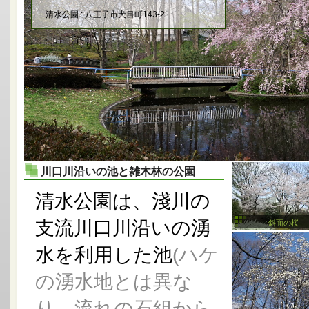
清水公園 : 八王子市犬目町143-2
川口川沿いの池と雑木林の公園
清水公園は、淺川の
支流川口川沿いの湧
斜面の桜
水を利用した池
(ハケ
の湧水地とは異な
り、流れの石組から