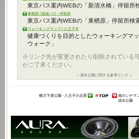
東京バス案内WEBの「新清水橋」停留所
東楢原 | 路線バス - 停留所
東京バス案内WEBの「東楢原」停留所検
ウォーキングマップ | 八王子市
健康づくりを目的としたウォーキングマ
ウォーク」
※リンク先が変更されたり削除されている
がご了承ください。
─ 清水公園に関する参考リンク ─
横川下原公園 - 八王子の点景
池のシナマン
清水公園