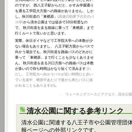
のですが、 西八王子駅からだと、かすみ学園通り
を通る工学院大方面への路線がありません。 しか
し、秋川街道の「東楢原」
(高速の効果下の方のバ
ス停)
から清水公園までは徒歩で10分程度なの
で、 秋川街道を走る路線に乗って「東楢原」まで
行くルートで良いかと思います。
実際、休日ダイヤなどで工学院大学への本数が少
ない場合もありますし、 八王子駅方面からバスで
向かう場合でも、秋川街道を路線バスのどれかに
乗って 「東楢原」まで行くことも少なくありませ
ん。 秋川街道を走る川口方面への路線バスは本数
が多いので待ち時間はかなり短くて済みます
(た
だし、工学院大へ向かうバスが近い時間だと歩い
ている途中、楢原中あたりで後から来たバスに抜
かれることもありますが)
。
─
ウォーキングコースとアクセス - 清水公園
清水公園に関する参考リンク
清水公園に関連する八王子市や公園管理団
報ページへの外部リンクです。