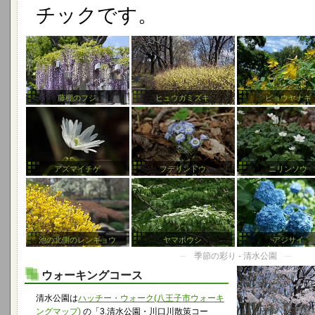
チックです。
藤棚のフジ
ヒュウガミズキ
ビョウヤナギ
アズマイチゲ
フデリンドウ
ニリンソウ
池の北側のレンギョウ
ヤマボウシ
アジサイ
─
季節の彩り - 清水公園
─
ウォーキングコース
清水公園は
ハッチー・ウォーク(八王子市ウォーキ
ングマップ)
の「3.清水公園・川口川散策コー