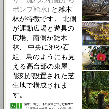
ポンプ給水)
と雑木
林が特徴です。 北側
が運動広場と遊具の
広場、南側が雑木
池のマンサク(満
林、 中央に池や石
組、島のようにも見
える高台部の東屋、
ヤブツバキ
彫刻が設置された芝
生地で構成されま
す。
清水公園は、池の景観と豊かな植生で
「八王子八十八景 みどり・公園の景」に