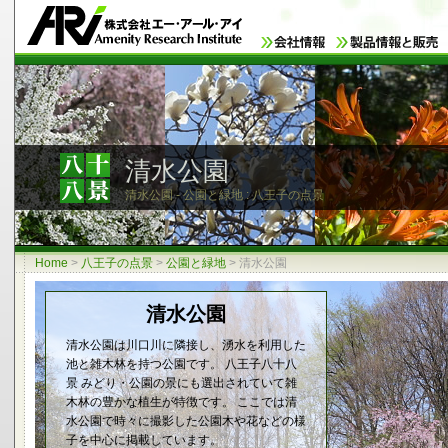
清水公園
清水公園 - 公園と緑地 : 八王子の点景
Home
>
八王子の点景
>
公園と緑地
>
清水公園
清水公園
清水公園は川口川に隣接し、湧水を利用した
池と雑木林を持つ公園です。 八王子八十八
景 みどり・公園の景にも選出されていて雑
木林の豊かな植生が特徴です。 ここでは清
水公園で時々に撮影した公園木や花などの様
子を中心に掲載しています。