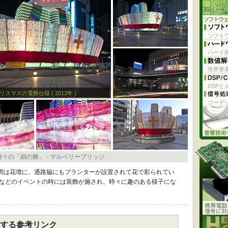
ソフト
ハード開
境界要
DSPと
リスマスの電飾仕様 ( 2012年 )
コーデ
々の「絹の舞」 - マルベリーブリッジ
周は花壇に、通路脇にもプランターが設置されて花で彩られてい
夕などのイベントの時には装飾が施され、時々に趣のある様子にな
する参考リンク