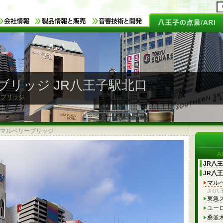
ブリッジ JR八王子駅北口
ーブリッジ
マルベリーブリッジ
JR八
JR八
マル
JR八
東急
ユー
桑並