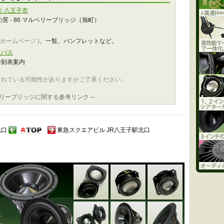
）｜八王子市
景 - 86 マルベリーブリッジ（旭町）
のホームページ )
、一覧、パンフレットなど。
京バス
時刻表案内
されている可能性がありますがご了承ください。
ベリーブリッジに関する参考リンク ─
北口
東急スクエアビル JR八王子駅北口