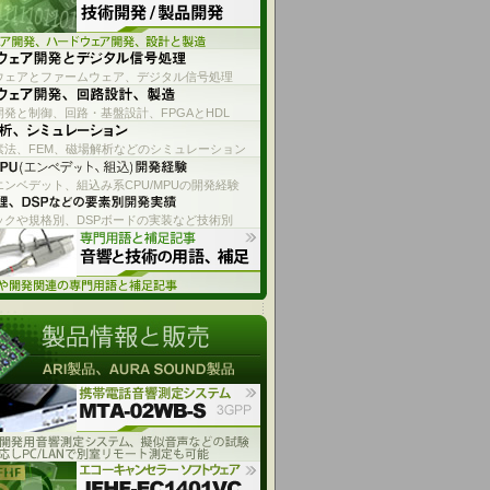
ウェアとファームウェア、デジタル信号処理
発と制御、回路・基盤設計、FPGAとHDL
素法、FEM、磁場解析などのシミュレーション
エンベデット、組込み系CPU/MPUの開発経験
ックや規格別、DSPボードの実装など技術別