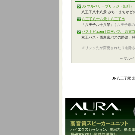
86 マルベリーブリッジ（旭町
八王子八十八景 みち・まちかどの
八王子八十八景｜八王子市
「八王子八十八景」
( 八王子市
バスナビ.com | 京王バス・西東
京王バス・西東京バスの路線、
※リンク先が変更されたり削除
─ マル
JR八王子駅 