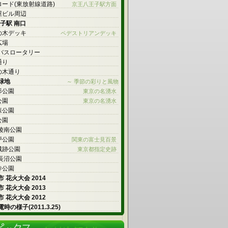
ロード(東放射線道路)
京王八王子駅方面
屋ビル周辺
王子駅 南口
の木デッキ
ペデストリアンデッキ
広場
 バスロータリー
通り
の木通り
緑地
～ 季節の彩りと風物
杉公園
東京の名湧水
公園
東京の名湧水
森公園
公園
 陵南公園
戸公園
関東の富士見百景
城跡公園
東京都指定史跡
 長沼公園
寺公園
 花火大会 2014
 花火大会 2013
 花火大会 2012
時の様子(2011.3.25)