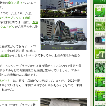
北側の
桑並木通り
とバスロー
音響技術と
す。
子市の「八王子八十八景」
下から見たところ
マルベリーブリッジ（旭町）」
防災無線放
子駅北口近隣では、他に、
西放
スクエアビル
が八王子八十八景
放送用音声
は直接繋がっておらず、 バス
雪の日の「絹の舞」
製品情報 
いので北口東西の通りに出る
の連絡口
から出るとエレベータで下りるか、北側の階段から廻る
3D立体音
が、マルベリーブリッジからは直接繋がっていないので注意が必
ラザホテルなどの商業施設にも直接は繋がっていません。 マルベ
場への歩道橋のみの機能です。
ニュースリ
木デッキ
」は、直接、店舗ビルに連絡していますが、 2012年現
連絡していません。 東側に延伸する計画があるそうなので、東側
しれません。
ニュースリ
ファームウ
ロータリーからブリッジを抜