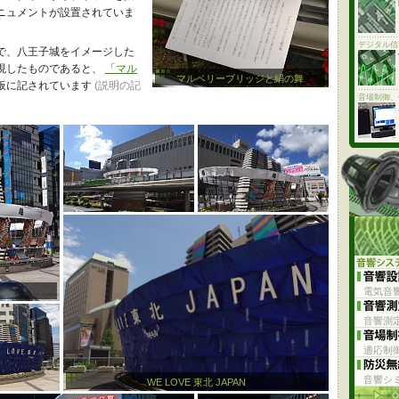
ニュメントが設置されていま
デジタル信
で、八王子城をイメージした
現したものであると、
「マル
マルベリーブリッジと絹の舞
板に記されています
(説明の記
音場制御、
電気音
音響測
適応制
音響シ
WE LOVE 東北 JAPAN