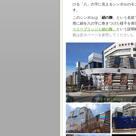
ける「八」の字に見えるシンボルのモ
す。
このシンボルは「
絹の舞
」という名前
塔に絹を八の字に巻きつけた様子を表
ベリーブリッジと絹の舞」
という説明
載は拡大ページを参照してください)
。
八王子祭 ( 2012年 )