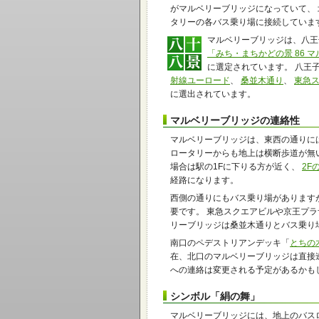
がマルベリーブリッジになっていて、 
タリーの各バス乗り場に接続していま
マルベリーブリッジは、八王
「みち・まちかどの景 86 
に選定されています。 八王
射線ユーロード
、
桑並木通り
、
東急
に選出されています。
マルベリーブリッジの連絡性
マルベリーブリッジは、東西の通りに
ロータリーからも地上は横断歩道が無
場合は駅の1Fに下りる方が近く、
2F
経路になります。
西側の通りにもバス乗り場があります
要です。 東急スクエアビルや京王プ
リーブリッジは桑並木通りとバス乗り
南口のペデストリアンデッキ「
とちの
在、北口のマルベリーブリッジは直接
への連絡は変更される予定があるかも
シンボル「絹の舞」
マルベリーブリッジには、地上のバス