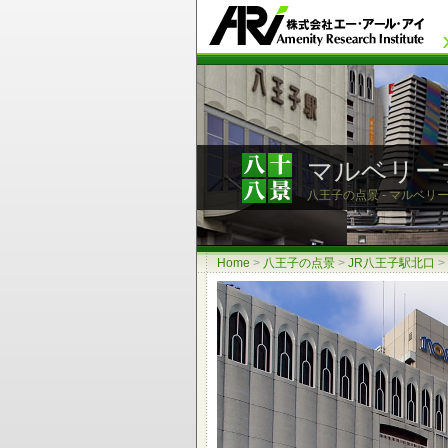
マルベリー
八王子の点景 - マルベリ
Home
>
八王子の点景
>
JR八王子駅北口
>