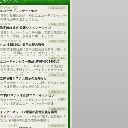
開発関連の用語
2015.1.13
エコーサプレッサー / NLP
音響と技術の用語、補足にエコーサプレッサー
の補足記事を追加しました。
送の音響シミュレーション
2014.12.29
防災無線放送 音響シミュレーション
音響シミュレーションを利用して防災無線の音
達エリア診断、改善をサポートします。
比較装置 参考出展
2014.12.05
Inter BEE 2014 参考出展の報告
国際放送機器展に音声比較装置を参考出展しま
した。 ご来場ありがとうございました。
: 信号処理ソフトウェア
2014.11.14
エコーキャンセラー製品 JFHF-EC1401VC
J-高速H∞フィルタ(J-FHF)によって高品質な
音声通話を実現するエコーキャンセラーです。
響、バイノーラル再生
2012.10.19
立体音響システム展示のお知らせ
岩手大学オープンキャンパス西山研究室におい
て立体音響システムが公開されます。
リース
2012.03.13
PC向けステレオ音源エコーキャンセラー
音楽やゲームをしながらインターネットで通話
ステレオ音源エコーキャンセラー開発
リース
2011.04.20
インターネットTV電話の高音質化を実現
家庭用インターネットテレビ電話の高音質化を
実現 (有用特許制度の成果を事業化)
ェア、信号処理
2009.07.30