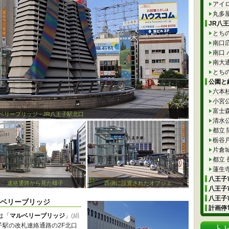
アイ
丸多
JR八
とち
南口
南口
南大
とち
公園と
六本
小宮
富士
ベリーブリッジ - JR八王子駅北口
清水
都立
栃谷
片倉
都立
蓮生
八王子市
連絡通路から見た様子
西側に設置されたオブジェ
八王子市
八王子市
ルベリーブリッジ
計画停電
は「
マルベリーブリッジ
」
(絹
子駅の改札連絡通路の2F北口