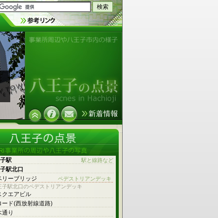
事業所周辺や八王子市内の様子
王子駅
駅と線路など
王子駅北口
ベリーブリッジ
ペデストリアンデッキ
王子駅北口のペデストリアンデッキ
スクエアビル
ロード(西放射線道路)
木通り