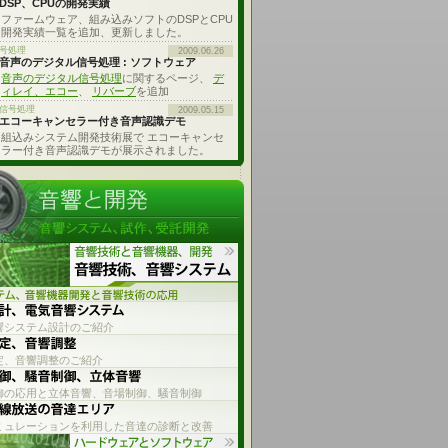
DSP、CPUの開発実績
ファームウェア、組み込みソフトのDSPとCPU
開発実績一覧を追加、更新しました。
号処理
2009.06.26
音声のデジタル信号処理 : ソフトウェア
音声のデジタル信号処理
に関するページ、
デ
ィレイ、エコー
、
リバーブ
を追加
信号処理
2009.05.15
エコーキャンセラー付き音声認識デモ
組込みシステム開発技術展で エコーキャンセ
ラー付き音声認識デモが展示されました。
響システム設計のご紹介
定、音響調整のご紹介
御の応用と立体音響、音場制御、騒音制御
ミュレーションを利用した音達の診断と改善