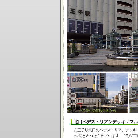
マル
バス停への階段付近から
北口ペデストリアンデッキ - マ
八王子駅北口のペデストリアンデッキ
の橋)
と名づけられています。 JR八王