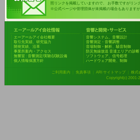
照リンクを掲載していますので、 お手数ですがリン
※公式ページや管理団体が未掲載の場合もあります
エーアールアイ会社概要
音響システム、音響設計
取引先実績、研究協力
音響測定・音響調整
開発実績、沿革
音場制御・解析、騒音制御
事業所案内・アクセス
防災無線放送 音達エリアの診断
無響室 : 音響測定/実験/試験設備
ソフトウェア、信号処理
個人情報保護方針
ハードウェア開発、制御
ご利用案内
|
免責事項
|
ARI サイトマップ
|
株式
Copyright(c) 2001-20