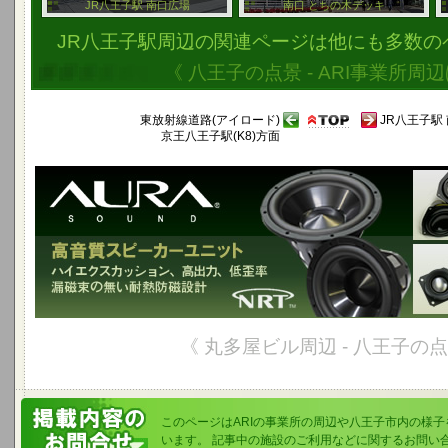
JR八王子駅 南口広場
南口 とちの木デッキ
JR八王子駅周辺の関連ページは他にも多数の
《 八王子の点景 - ARI事業所周辺
東放射線道路(アイロード)
JR八王子駅
京王八王子駅(K8)方面
《 丸多屋ビル周辺 - 八王子の点
このページはARIの事業所の周辺や八王子市内の様
います。 記事中の施設のご利用などに関するお問い