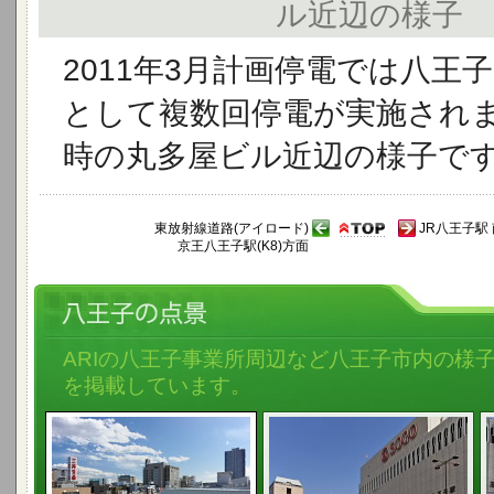
ル近辺の様子
2011年3月計画停電では八王
として複数回停電が実施されま
時の丸多屋ビル近辺の様子で
東放射線道路(アイロード)
JR八王子駅
京王八王子駅(K8)方面
ARIの八王子事業所周辺など八王子市内の様
を掲載しています。