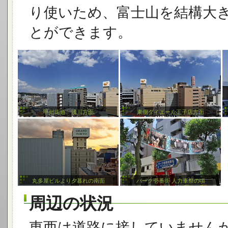
り使いため、富士山を結構大
とができます。
甲州街道、浅川方面
東側ダイエー八王子店方面
丸多屋ビルより夕暮れの南面
パーク壱番街 人力車祭の頃
周辺の状況
東西は道路に接していません