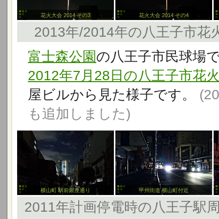
花火大会 2014 その3
花火大会 2014 その4
2013年/2014年の八王子市
富士森公園
の八王子市民球場
2012年7月28日の八王子市花
屋ビルから見た様子です。
(2
も追加しました)
横山町 駅前銀座通り
甲州街道 横山町付近
2011年計画停電時の八王子駅