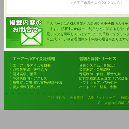
《 八王子市花火大会 2012 その3 》
このページはARIの事業所の周辺や八王子市内の様
います。 記事中の施設のご利用などに関するお問い
照リンクを掲載していますので、 お手数ですがリン
※公式ページや管理団体が未掲載の場合もあります
エーアールアイ会社概要
音響システム、音響設計
取引先実績、研究協力
音響測定・音響調整
開発実績、沿革
音場制御・解析、騒音制御
事業所案内・アクセス
防災無線放送 音達エリアの診断
無響室 : 音響測定/実験/試験設備
ソフトウェア、信号処理
個人情報保護方針
ハードウェア開発、制御
ご利用案内
|
免責事項
|
ARI サイトマップ
|
株式
Copyright(c) 2001-20