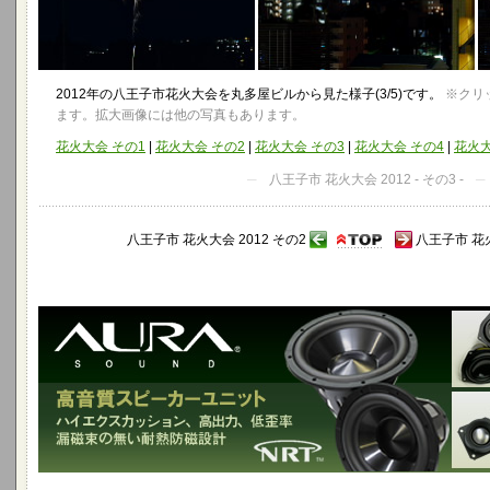
2012年の八王子市花火大会を丸多屋ビルから見た様子(3/5)です。
※クリ
ます。拡大画像には他の写真もあります。
花火大会 その1
|
花火大会 その2
|
花火大会 その3
|
花火大会 その4
|
花火大
─
八王子市 花火大会 2012 - その3 -
─
八王子市 花火大会 2012 その2
八王子市 花火