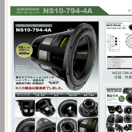
10インチ(268mm) 400W
最大エクスカッション2インチ
ハイパワー、低歪み率 漏磁束の無い防磁設計
NS10-794-
仕様、外形