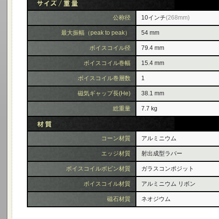
公称径
10インチ
(268mm)
最大振幅（peak to peak）
54 mm
ボイスコイル径
79.4 mm
ボイスコイル巻幅
15.4 mm
ボイスコイル巻層数
1
磁気ギャップ長(He)
38.1 mm
総重量
7.7 kg
コーン材質
アルミニウム
エッジ材質
射出成型ラバー
ボイスコイルボビン材質
ガラスコンポジット
ボイスコイル材質
アルミニウム リボン
磁石材質
ネオジウム