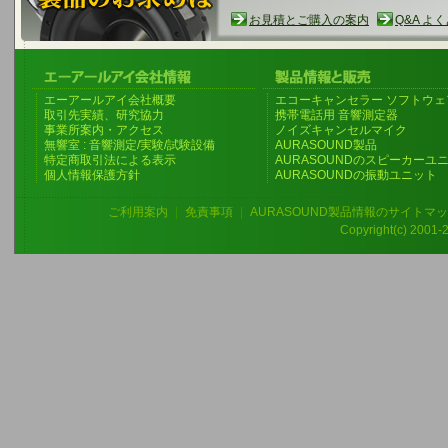
お見積とご購入の案内
Q&A よ
エーアールアイ会社概要
エコーキャンセラー ソフトウェ
取引先実績、研究協力
携帯電話用 音響測定器
事業所案内・アクセス
ノイズキャンセルマイク
無響室 : 音響測定/実験/試験設備
AURASOUND製品
特定商取引法による表示
AURASOUNDのスピーカーユ
個人情報保護方針
AURASOUNDの振動ユニット
ご利用案内
|
免責事項
|
AURASOUND製品情報のサイトマ
Copyright(c) 2001-20