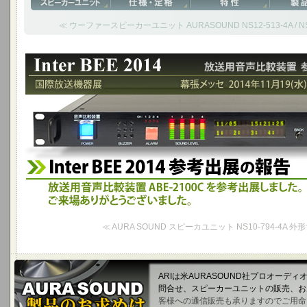
≪ ウーファースピーカーユニット AURASOUND NS12-513-4A / NS12-
Inter BEE 2014 参考出品の報告 - 幕張メッセ 2014年11月1
放送用音声比較装置 ABE-2100Cを国際放送機器展に参考出展しました
≪ AURA SOUND スピーカユニット NS10-794-4A 
ARIは米AURASOUND社プロオーデ
問合せ、スピーカーユニットの販売、
客様への通信販売も承りますのでご用命