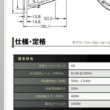
定格インピーダンス
4Ω
出力音圧レベル（1W/1m）
83 dB @ 200Hz
周波数特性(-10dB)
32Hz - 1.5 kHz
共振周波数(Fo)
32Hz
定格連続入力（RMS）
400W
最大ピーク入力
1600W