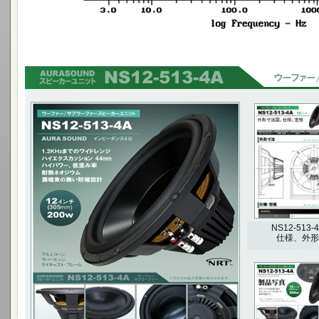
1.2kHzまでのワイドレンジ ハイエクスカッション
44mm
ハイパワー 低歪み率 耐熱ネオジウム 漏磁束の無い
防磁設計
12インチ(305mm) 200W
NS12-513-
仕様、外形