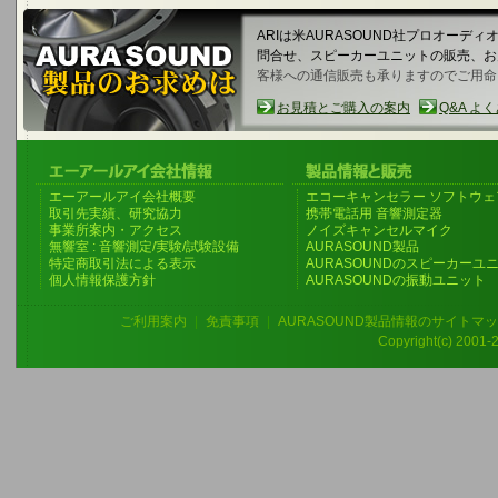
ARIは米AURASOUND社プロオーデ
問合せ、スピーカーユニットの販売、
客様への通信販売も承りますのでご用命
お見積とご購入の案内
Q&A よ
エーアールアイ会社概要
エコーキャンセラー ソフトウェ
取引先実績、研究協力
携帯電話用 音響測定器
事業所案内・アクセス
ノイズキャンセルマイク
無響室 : 音響測定/実験/試験設備
AURASOUND製品
特定商取引法による表示
AURASOUNDのスピーカーユ
個人情報保護方針
AURASOUNDの振動ユニット
ご利用案内
|
免責事項
|
AURASOUND製品情報のサイトマ
Copyright(c) 2001-20