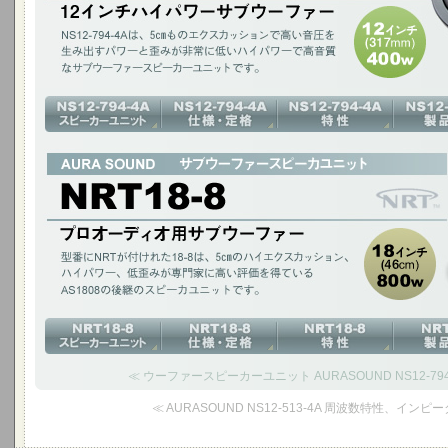
12インチ(317mm)400W / アルミコーン ダイキャストフレーム / NRT
プロオーディオ用サブウーファー
型番にNRTが付けれた18-8は、5cmのハイエクスカッション、ハイパワー
いるAS1808の後継のスピーカユニットです。
18インチ(46cm)800W
≪ ウーファースピーカーユニット AURASOUND NS12-794-4A
≪ AURASOUND NS12-513-4A 周波数特性、インピ