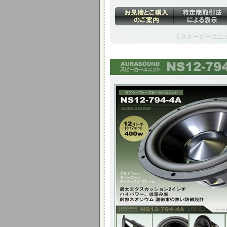
《 スピーカーユニット
12インチ(317mm) 400W
最大エクスカッション2イン
ハイパワー、低歪み率 耐熱ネオジウム 
い防磁設計