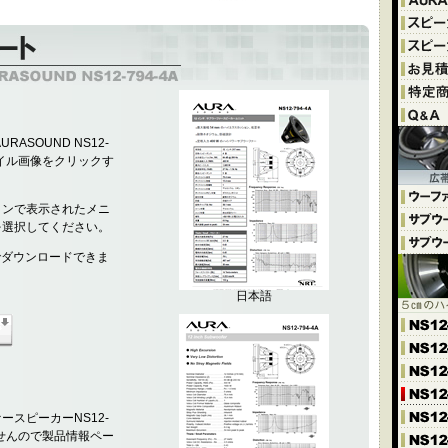
ASOUND NS12-
ネイル画像をクリックす
タンで表示されたメニ
を選択してください。
でダウンロードできま
日本語
スピーカーNS12-
ませんので製品情報ペー