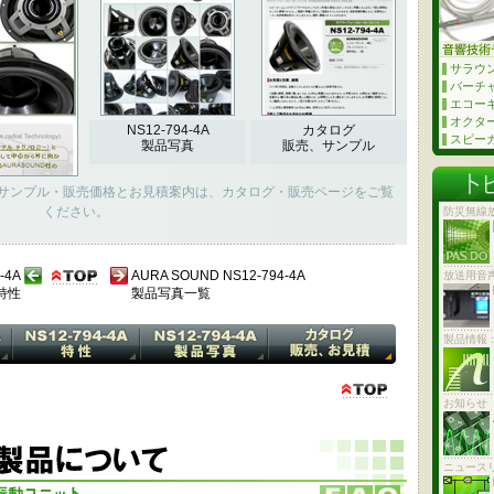
サラウ
バーチ
エコー
オクタ
NS12-794-4A
カタログ
スピーカ
製品写真
販売、サンプル
PDF)とサンプル・販売価格とお見積案内は、カタログ・販売ページをご覧
ください。
防災無線
-4A
AURA SOUND NS12-794-4A
放送用音
特性
製品写真一覧
製品情報 
お知らせ
ニュース