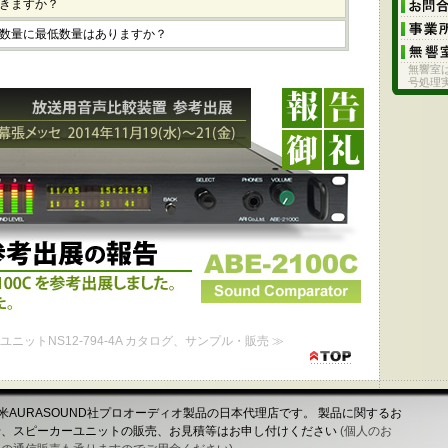
きますか？
数量に最低数量はありますか？
無響室
号処理
出品の報告 - 幕張メッセ 2014年11月19日(水)～21日(金)
国際放送機器展に参考出展しました。 ご来場ありがとうございました。
ーカユニットNS12-794-4A カタログ、サンプル・販売 ≫
は米AURASOUND社プロオーディオ製品の日本代理店です。 製品に関するお
せ、スピーカーユニットの販売、お見積等はお申し付けください
(個人のお