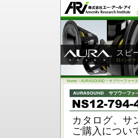
スピ
12インチ サ
Home
>
AURASOUND
>
サブウーファースピー
カタログ、サ
ご購入につい