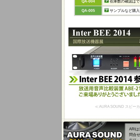
QA-004
在庫数の確認はで
QA-005
サンプルなど購入
Inter BEE 2014 参考
放送用音声比較装置 ABE-2100Cを
≪ AURA SOUND スピ
ARI
問合