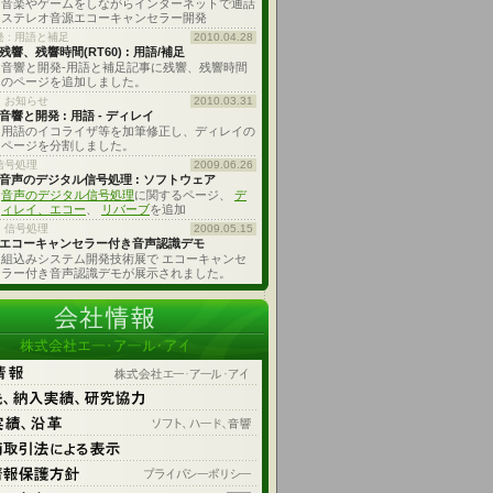
音楽やゲームをしながらインターネットで通話
ステレオ音源エコーキャンセラー開発
 : 用語と補足
2010.04.28
残響、残響時間(RT60) : 用語/補足
音響と開発-用語と補足記事に残響、残響時間
のページを追加しました。
・お知らせ
2010.03.31
音響と開発 : 用語 - ディレイ
用語のイコライザ等を加筆修正し、ディレイの
ページを分割しました。
信号処理
2009.06.26
音声のデジタル信号処理 : ソフトウェア
音声のデジタル信号処理
に関するページ、
デ
ィレイ、エコー
、
リバーブ
を追加
、信号処理
2009.05.15
エコーキャンセラー付き音声認識デモ
組込みシステム開発技術展で エコーキャンセ
ラー付き音声認識デモが展示されました。