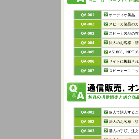
QA-001
オーディオ製品、
QA-002
スピーカ製品のカ
QA-003
スピーカ製品の在
QA-004
法人のお客様：請
QA-005
AS1808、NR
QA-006
サイトに掲載され
QA-007
スピーカーユニット
QA-001
個人で購入するこ
QA-002
法人のお客様：請
QA-003
購入の手順、注文