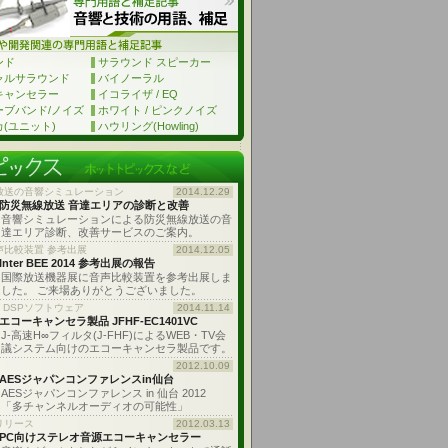
ンド
サラウンド スピーカー
ャルサラウンド
バイノーラル
キャンセラー
イコライザ / EQ
ーブバンド/ノイズ
ホワイト / ピンクノイズ
(ユニット)
ハウリング(Howling)
放送の音響シミュレーション
2014.12.29
防災無線放送 音達エリアの診断と改善
音響シミュレーションによる防災無線放送の音
達エリア診断、改善サービスのご案内。
声比較装置 参考出展
2014.12.05
Inter BEE 2014 参考出展の報告
国際放送機器展に音声比較装置を参考出展しま
した。 ご来場ありがとうございました。
: DSPソフトウェア
2014.11.14
エコーキャンセラ製品 JFHF-EC1401VC
J-高速H∞フィルタ(J-FHF)によるWEB・TV会
議システム向けのエコーキャンセラ製品です。
2012.10.09
AESジャパンコンファレンスin仙台
AESジャパンコンファレンス in 仙台 2012
「多チャンネルオーディオの可能性」
リリース
2012.03.13
PC向けステレオ音源エコーキャンセラー