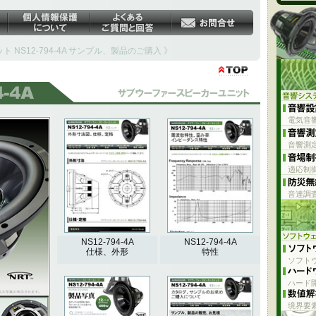
 NS12-794-4A サンプル、製品のご購入 》
電気音
音響測
チ
適応制
漏磁束の無
音達調
NS12-794-4A
NS12-794-4A
仕様、外形
特性
ソフト
ハード開
境界要