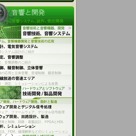
響システム設計のご紹介
定、音響調整のご紹介
御の応用と立体音響、音場制御、騒音制御
査・測定、シミュレーションによる改善
ウェア、ファームウェア、デジタル信号処理
発と制御、回路・基盤設計、FPGAとHDL
素法、FEM、磁場解析などのシミュレーション