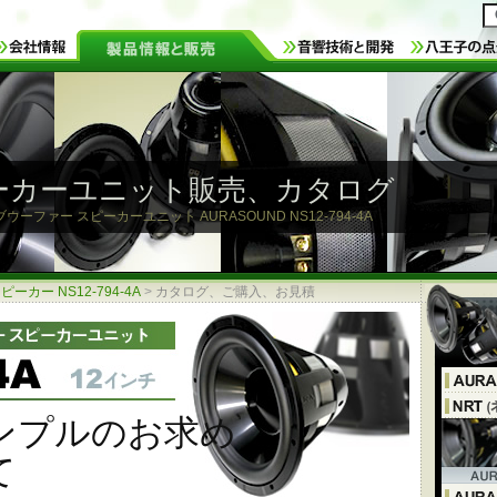
ーカーユニット販売、カタログ
ブウーファー スピーカーユニット AURASOUND NS12-794-4A
カー NS12-794-4A
>
カタログ、ご購入、お見積
ンプルのお求め
て