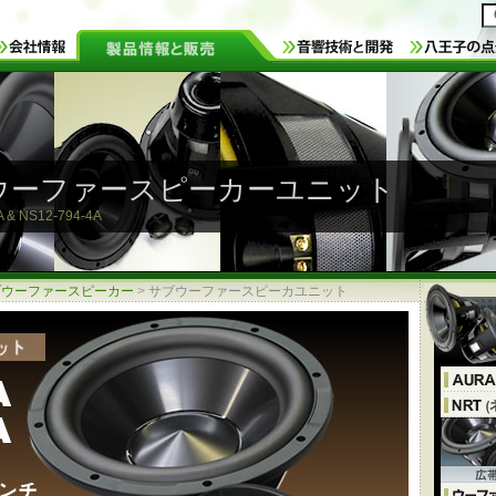
ウーファースピーカーユニット
A & NS12-794-4A
ブウーファースピーカー
>
サブウーファースピーカユニット
、低歪み率 耐熱ネオジウム防磁設計
10インチ(268mm)400W / 12インチ(317mm)400W
)