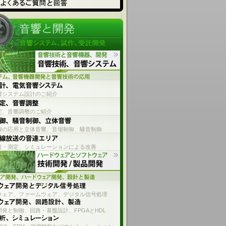
響システム設計のご紹介
定、音響調整のご紹介
御の応用と立体音響、音場制御、騒音制御
査・測定、シミュレーションによる改善
ウェア、ファームウェア、デジタル信号処理
発と制御、回路・基盤設計、FPGAとHDL