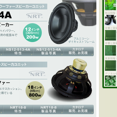
製品情報 
ョン、ハイパワーなウーファー、サブウーファー用の低歪みで高音質、
トです
ダイキャストフレーム / NRT
音響と開発
音響と開発
更新情報
のハイエクスカッション、ハイパワー、低歪みが専門家に高い評価を得て
デジタル
す。