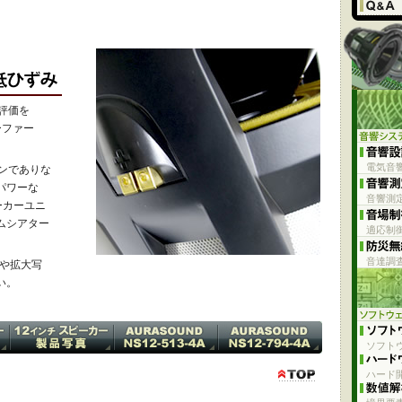
評価を
ーファー
電気音
ョンでありな
パワーな
音響測
ーカーユニ
ムシアター
適応制
音達調
タや拡大写
い。
ソフト
ハード開