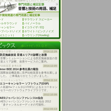
素法、FEM、磁場解析などのシミュレーション
ンド
サラウンド スピーカー
ャルサラウンド
バイノーラル
キャンセラー
イコライザ / EQ
ーブバンド/ノイズ
ホワイト / ピンクノイズ
(ユニット)
ハウリング(Howling)
放送の音響シミュレーション
2014.12.29
防災無線放送 音達エリアの診断と改善
音響シミュレーションによる防災無線放送の音
達エリア診断、改善サービスのご案内。
声比較装置 参考出展
2014.12.05
Inter BEE 2014 参考出展の報告
国際放送機器展に音声比較装置を参考出展しま
した。 ご来場ありがとうございました。
: エコーキャンセラー
2014.11.14
エコーキャンセラー ソフトウェア(DSP)
J-高速H∞フィルタ(J-FHF)によるエコーキャン
セラーのソフトウェアライブラリです。
2012.10.09
AESジャパンコンファレンスin仙台
AESジャパンコンファレンス in 仙台 2012
「多チャンネルオーディオの可能性」
リリース
2012.03.13