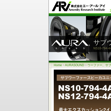
サブ
NS10-794-4
Home
>
AURASOUND
>
ウーファー、サ
最大エクスカッション2インチ ハイパワー
アルミコーン ラバーエッジ ダイキャストフレーム 
NRT(ネオジウム・ラジアル・テクノロジー