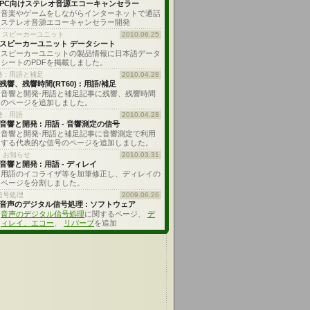
PC向けステレオ音源エコーキャンセラー
音楽やゲームをしながらインターネットで通話
ステレオ音源エコーキャンセラー開発
: スピーカーユニット
2010.06.25
スピーカーユニット データシート
スピーカーユニットの製品情報に日本語データ
シートのPDFを掲載しました。
 : 用語と補足
2010.04.28
残響、残響時間(RT60) : 用語/補足
音響と開発-用語と補足記事に残響、残響時間
のページを追加しました。
 : 用語
2010.04.28
音響と開発 : 用語 - 音響測定の信号
音響と開発-用語と補足記事に音響測定で利用
する代表的な信号のページを追加しました。
・お知らせ
2010.03.31
音響と開発 : 用語 - ディレイ
用語のイコライザ等を加筆修正し、ディレイの
ページを分割しました。
信号処理
2009.06.26
音声のデジタル信号処理 : ソフトウェア
音声のデジタル信号処理
に関するページ、
デ
ィレイ、エコー
、
リバーブ
を追加