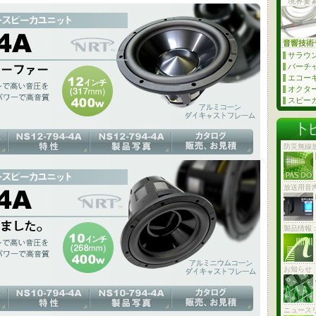
境界要
カッションで高い音圧を生み出すパワーと歪みが非常に低いハイパワーで高
です。
サラウ
バーチ
ダイキャストフレーム / NRT
エコー
オクタ
スピーカ
防災無線
カッションで高い音圧を生み出すパワーと歪みが非常に低いハイパワーで高
放送用音
です。
コーン ダイキャストフレーム / NRT
製品情報 
お知らせ
ニュース